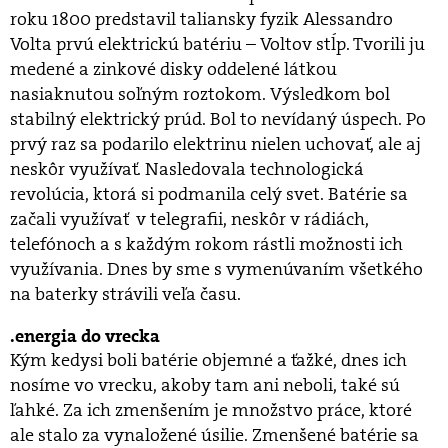
roku 1800 predstavil taliansky fyzik Alessandro
Volta prvú elektrickú batériu – Voltov stĺp. Tvorili ju
medené a zinkové disky oddelené látkou
nasiaknutou soľným roztokom. Výsledkom bol
stabilný elektrický prúd. Bol to nevídaný úspech. Po
prvý raz sa podarilo elektrinu nielen uchovať, ale aj
neskôr využívať. Nasledovala technologická
revolúcia, ktorá si podmanila celý svet. Batérie sa
začali využívať v telegrafii, neskôr v rádiách,
telefónoch a s každým rokom rástli možnosti ich
využívania. Dnes by sme s vymenúvaním všetkého
na baterky strávili veľa času.
energia do vrecka
Kým kedysi boli batérie objemné a ťažké, dnes ich
nosíme vo vrecku, akoby tam ani neboli, také sú
ľahké. Za ich zmenšením je množstvo práce, ktoré
ale stalo za vynaložené úsilie. Zmenšené batérie sa