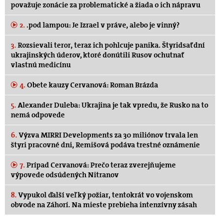
považuje zonácie za problematické a žiada o ich nápravu
2.
.pod lampou: Je Izrael v práve, alebo je vinný?
3.
Rozsievali teror, teraz ich pohlcuje panika. Štyridsať dní
ukrajinských úderov, ktoré donútili Rusov ochutnať
vlastnú medicínu
4.
Obete kauzy Cervanová: Roman Brázda
5.
Alexander Duleba: Ukrajina je tak vpredu, že Rusko na to
nemá odpovede
6.
Výzva MIRRI Developments za 30 miliónov trvala len
štyri pracovné dni, Remišová podáva trestné oznámenie
7.
Prípad Cervanová: Prečo teraz zverejňujeme
výpovede odsúdených Nitranov
8.
Vypukol ďalší veľký požiar, tentokrát vo vojenskom
obvode na Záhorí. Na mieste prebieha intenzívny zásah