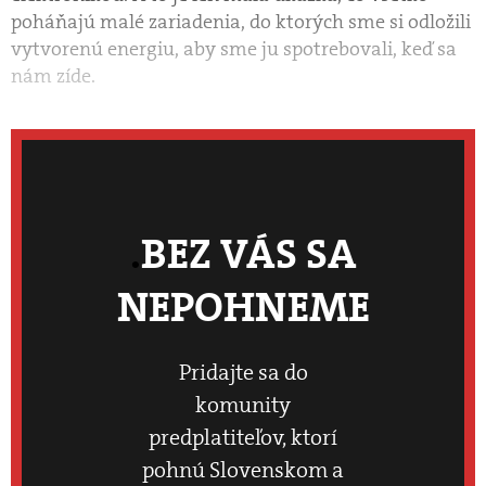
poháňajú malé zariadenia, do ktorých sme si odložili
vytvorenú energiu, aby sme ju spotrebovali, keď sa
nám zíde.
BEZ VÁS SA
NEPOHNEME
Pridajte sa do
komunity
predplatiteľov, ktorí
pohnú Slovenskom a