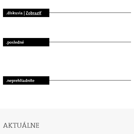
.diskusia |
Zobraziť
.posledné
.neprehliadnite
AKTUÁLNE