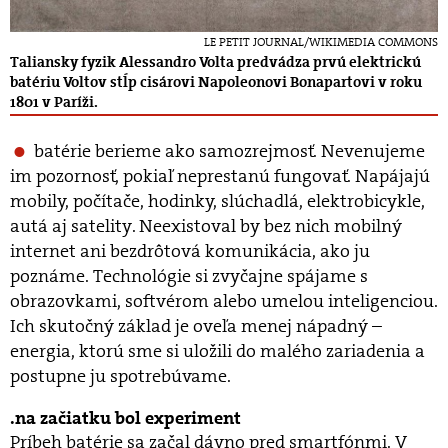
LE PETIT JOURNAL/WIKIMEDIA COMMONS
Taliansky fyzik Alessandro Volta predvádza prvú elektrickú
batériu Voltov stĺp cisárovi Napoleonovi Bonapartovi v roku
1801 v Paríži.
batérie berieme ako samozrejmosť. Nevenujeme
im pozornosť, pokiaľ neprestanú fungovať. Napájajú
mobily, počítače, hodinky, slúchadlá, elektrobicykle,
autá aj satelity. Neexistoval by bez nich mobilný
internet ani bezdrôtová komunikácia, ako ju
poznáme. Technológie si zvyčajne spájame s
obrazovkami, softvérom alebo umelou inteligenciou.
Ich skutočný základ je oveľa menej nápadný –
energia, ktorú sme si uložili do malého zariadenia a
postupne ju spotrebúvame.
na začiatku bol experiment
Príbeh batérie sa začal dávno pred smartfónmi. V