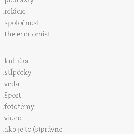
podcasty
relácie
spoločnosť
the economist
kultúra
stĺpčeky
veda
šport
fototémy
video
ako je to (s)právne