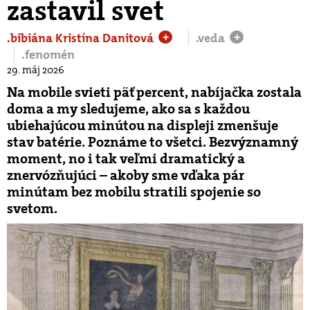
zastavil svet
.bibiána Kristína Danitová
.veda
+
+
.fenomén
29. máj 2026
Na mobile svieti päť percent, nabíjačka zostala
doma a my sledujeme, ako sa s každou
ubiehajúcou minútou na displeji zmenšuje
stav batérie. Poznáme to všetci. Bezvýznamný
moment, no i tak veľmi dramatický a
znervózňujúci – akoby sme vďaka pár
minútam bez mobilu stratili spojenie so
svetom.