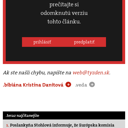
prečítajte si
odomknutú verziu
tohto článku.
prihlásiť
predplatiť
Ak ste našli chybu, napíšte na
web@tyzden.sk
.
.bibiána Kristína Danitová
.veda
+
+
.teraz najčítanejšie
1.
Poslankyňa Stohlová informuje, že Európska komisia