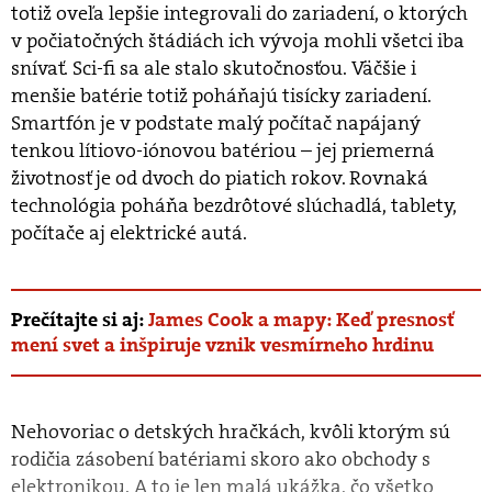
totiž oveľa lepšie integrovali do zariadení, o ktorých
v počiatočných štádiách ich vývoja mohli všetci iba
snívať. Sci-fi sa ale stalo skutočnosťou. Väčšie i
menšie batérie totiž poháňajú tisícky zariadení.
Smartfón je v podstate malý počítač napájaný
tenkou lítiovo-iónovou batériou – jej priemerná
životnosť je od dvoch do piatich rokov. Rovnaká
technológia poháňa bezdrôtové slúchadlá, tablety,
počítače aj elektrické autá.
Prečítajte si aj:
James Cook a mapy: Keď presnosť
mení svet a inšpiruje vznik vesmírneho hrdinu
Nehovoriac o detských hračkách, kvôli ktorým sú
rodičia zásobení batériami skoro ako obchody s
elektronikou. A to je len malá ukážka, čo všetko