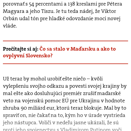
porovnať s 54 percentami a 138 kreslami pre Pétera
Magyara a jeho Tiszu. Je tu teda nádej, že Viktor
Orbán udal tón pre hladké odovzdanie moci novej
vláde.
Prečítajte si aj:
Čo sa stalo v Maďarsku a ako to
ovplyvní Slovensko?
Už teraz by mohol urobiť ešte niečo – kvôli
vylepšeniu svojho odkazu a povesti svojej krajiny by
mal ešte ako dosluhujúci premiér zrušiť maďarské
veto na vojenskú pomoc EÚ pre Ukrajinu v hodnote
zhruba 90 miliárd eur, ktorú teraz blokuje. Mal by to
spraviť on, nie čakať na to, kým ho v úrade vystrieda
jeho nástupca. Voliči v nedeľu jasne ukázali, že sú
proti jeho spojenectvu s Vladimirom Putinom voči