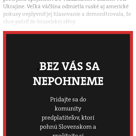
Ukrajine. Veľká väčšina odmietla ruské aj americké
pokusy ovplyvniť jej hlasovanie a demonštrovala, že
chce patriť do bruselskej sféry.
BEZ VÁS SA
NEPOHNEME
Pridajte sa do
komunity
predplatiteľov, ktorí
pohnú Slovenskom a
prečítajte si