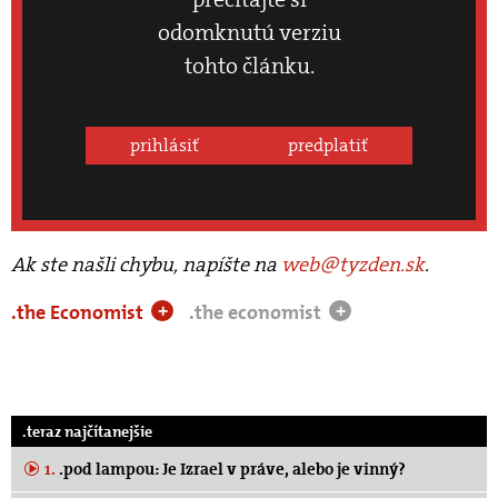
odomknutú verziu
tohto článku.
prihlásiť
predplatiť
Ak ste našli chybu, napíšte na
web@tyzden.sk
.
.the Economist
.the economist
+
+
.teraz najčítanejšie
1.
.pod lampou: Je Izrael v práve, alebo je vinný?