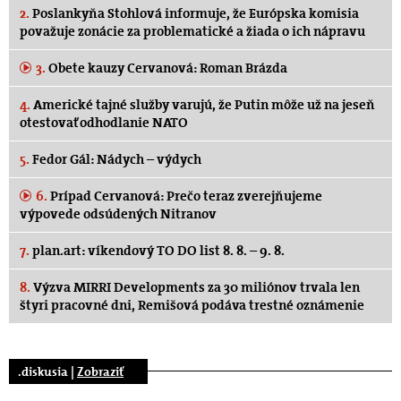
2.
Poslankyňa Stohlová informuje, že Európska komisia
považuje zonácie za problematické a žiada o ich nápravu
3.
Obete kauzy Cervanová: Roman Brázda
4.
Americké tajné služby varujú, že Putin môže už na jeseň
otestovať odhodlanie NATO
5.
Fedor Gál: Nádych – výdych
6.
Prípad Cervanová: Prečo teraz zverejňujeme
výpovede odsúdených Nitranov
7.
plan.art: víkendový TO DO list 8. 8. – 9. 8.
8.
Výzva MIRRI Developments za 30 miliónov trvala len
štyri pracovné dni, Remišová podáva trestné oznámenie
.diskusia |
Zobraziť