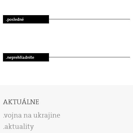
.posledné
.neprehliadnite
AKTUÁLNE
vojna na ukrajine
aktuality