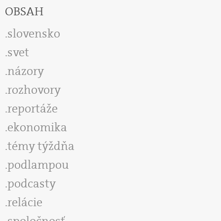
OBSAH
slovensko
svet
názory
rozhovory
reportáže
ekonomika
témy týždňa
podlampou
podcasty
relácie
spoločnosť