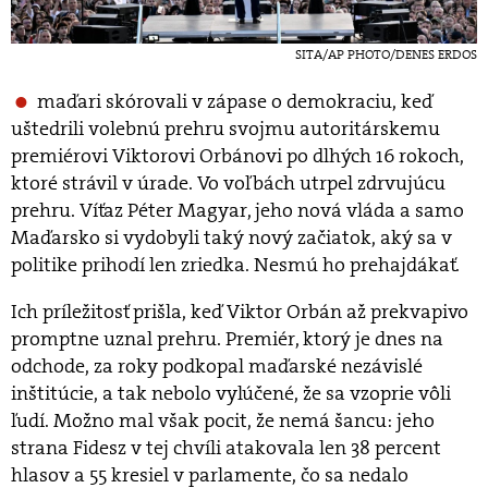
SITA/AP PHOTO/DENES ERDOS
maďari skórovali v zápase o demokraciu, keď
uštedrili volebnú prehru svojmu autoritárskemu
premiérovi Viktorovi Orbánovi po dlhých 16 rokoch,
ktoré strávil v úrade. Vo voľbách utrpel zdrvujúcu
prehru. Víťaz Péter Magyar, jeho nová vláda a samo
Maďarsko si vydobyli taký nový začiatok, aký sa v
politike prihodí len zriedka. Nesmú ho prehajdákať.
Ich príležitosť prišla, keď Viktor Orbán až prekvapivo
promptne uznal prehru. Premiér, ktorý je dnes na
odchode, za roky podkopal maďarské nezávislé
inštitúcie, a tak nebolo vylúčené, že sa vzoprie vôli
ľudí. Možno mal však pocit, že nemá šancu: jeho
strana Fidesz v tej chvíli atakovala len 38 percent
hlasov a 55 kresiel v parlamente, čo sa nedalo