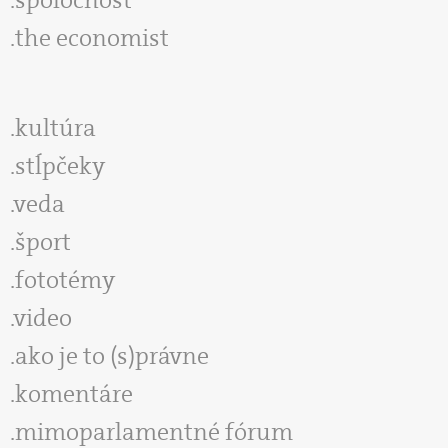
the economist
kultúra
stĺpčeky
veda
šport
fototémy
video
ako je to (s)právne
komentáre
mimoparlamentné fórum