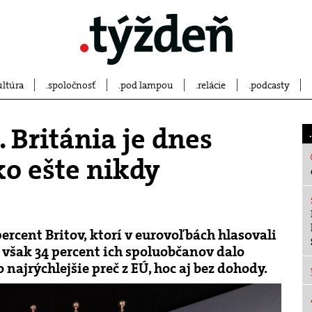
ultúra
spoločnosť
pod lampou
relácie
podcasty
. Británia je dnes
ko ešte nikdy
ercent Britov, ktorí v eurovoľbách hlasovali
 však 34 percent ich spoluobčanov dalo
najrýchlejšie preč z EÚ, hoc aj bez dohody.