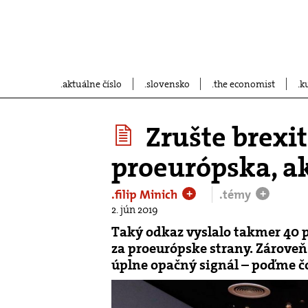
aktuálne číslo
slovensko
the economist
k
Zrušte brexit
proeurópska, a
.filip Minich
.témy
+
+
2. jún 2019
Taký odkaz vyslalo takmer 40 p
za proeurópske strany. Zároveň
úplne opačný signál – poďme čo 