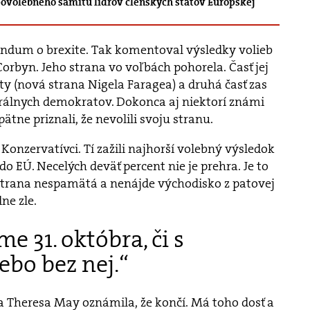
volebného samitu lídrov členských štátov Európskej
endum o brexite. Tak komentoval výsledky volieb
Corbyn. Jeho strana vo voľbách pohorela. Časť jej
rty (nová strana Nigela Faragea) a druhá časť zas
erálnych demokratov. Dokonca aj niektorí známi
pätne priznali, že nevolili svoju stranu.
 Konzervatívci. Tí zažili najhorší volebný výsledok
do EÚ. Necelých deväť percent nie je prehra. Je to
 strana nespamätá a nenájde východisko z patovej
dne zle.
e 31. októbra, či s
ebo bez nej.“
 Theresa May oznámila, že končí. Má toho dosť a