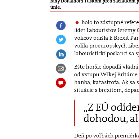
rady Donaldom Tuskom pred začiatkom po
únie.
bolo to zástupné refer
líder Labouristov Jeremy 
voličov odišla k Brexit Pa
volila proeurópskych Lib
labouristickí poslanci sa s
Ešte horšie dopadli vládni
od vstupu Veľkej Británie 
hanba, katastrofa. Ak sa
situácie s brexitom, dopa
„Z EÚ odídem
dohodou, al
Deň po voľbách premiérka