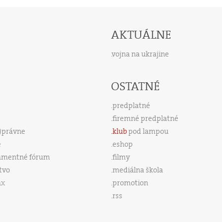
AKTUÁLNE
vojna na ukrajine
OSTATNÉ
predplatné
firemné predplatné
s)právne
klub
pod lampou
e
eshop
amentné fórum
filmy
tvo
mediálna škola
ax
promotion
rss