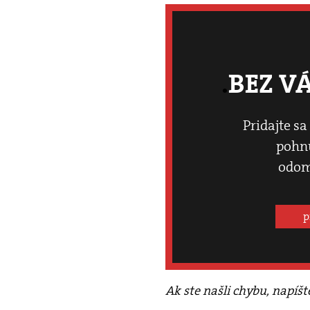
BEZ V
Pridajte sa
pohnú
odom
p
Ak ste našli chybu, napíš