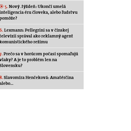
5.
Nový .týždeň: Ukončí umelá
inteligencia éru človeka, alebo ľudstvu
pomôže?
6.
Lexmann: Pellegrini sa v čínskej
televízii správal ako reklamný agent
komunistického režimu
7.
Prečo sa v horúcom počasí spomaľujú
vlaky? A je to problém len na
Slovensku?
8.
Slavomíra Henčeková: Amatérčina
alebo…