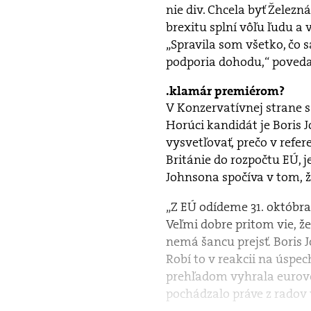
nie div. Chcela byť Železn
brexitu splní vôľu ľudu a 
„Spravila som všetko, čo 
podporia dohodu,“ povedal
klamár premiérom?
V Konzervatívnej strane sa
Horúci kandidát je Boris 
vysvetľovať, prečo v refe
Británie do rozpočtu EÚ, 
Johnsona spočíva v tom, 
„Z EÚ odídeme 31. októbra,
Veľmi dobre pritom vie, 
nemá šancu prejsť. Boris 
Robí to v reakcii na úspec
prehľadom vyhrala eurovoľ
pochádzalo práve z radov