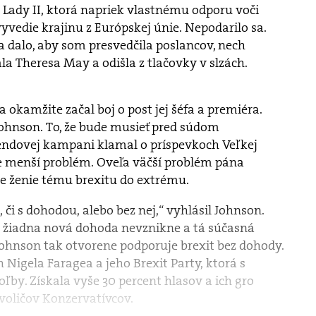
á Lady II, ktorá napriek vlastnému odporu voči
vyvedie krajinu z Európskej únie. Nepodarilo sa.
sa dalo, aby som presvedčila poslancov, nech
a Theresa May a odišla z tlačovky v slzách.
 okamžite začal boj o post jej šéfa a premiéra.
Johnson. To, že bude musieť pred súdom
rendovej kampani klamal o príspevkoch Veľkej
je menší problém. Oveľa väčší problém pána
že ženie tému brexitu do extrému.
 či s dohodou, alebo bez nej,“ vyhlásil Johnson.
že žiadna nová dohoda nevznikne a tá súčasná
Johnson tak otvorene podporuje brexit bez dohody.
h Nigela Faragea a jeho Brexit Party, ktorá s
by. Získala vyše 30 percent hlasov a ich gro
 voličov Konzervatívcov.