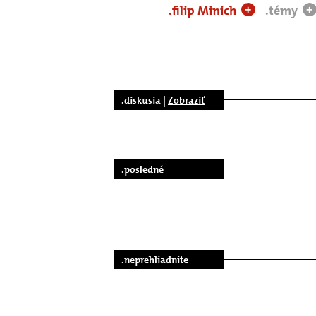
.filip Minich
.témy
+
+
.diskusia |
Zobraziť
.posledné
.neprehliadnite