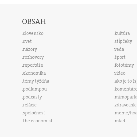
OBSAH
slovensko
kultúra
svet
stĺpčeky
názory
veda
rozhovory
šport
reportáže
fototémy
ekonomika
video
témy týždňa
ako je to (
podlampou
komentár
podcasty
mimoparl
relácie
zdravotníc
spoločnosť
meme/ho
the economist
mladí