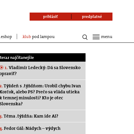
prihlásiť
predplatné
eshop
klub
pod lampou
menu
.teraz najčítanejšie
1.
Vladimír Ledecký: Dá sa Slovensko
opraviť?
2.
Týždeň s .týždňom: Urobil chybu Ivan
Korčok, alebo PS? Prečo sa vláda utieka
k temnej minulosti? Kto je otec
Slovenska?
3.
Téma .týždňa: Kam ide AI?
4.
Fedor Gál: Nádych – výdych