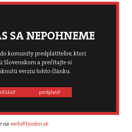
ÁS SA NEPOHNEME
 do komunity predplatiteľov, ktorí
 Slovenskom a prečítajte si
knutú verziu tohto článku.
rihlásiť
predplatiť
te na
web@tyzden.sk
.