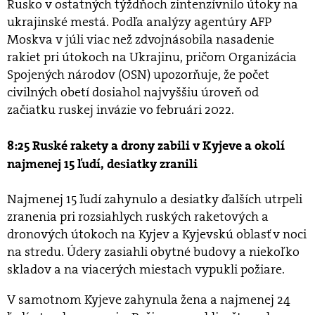
Rusko v ostatných týždňoch zintenzívnilo útoky na
ukrajinské mestá. Podľa analýzy agentúry AFP
Moskva v júli viac než zdvojnásobila nasadenie
rakiet pri útokoch na Ukrajinu, pričom Organizácia
Spojených národov (OSN) upozorňuje, že počet
civilných obetí dosiahol najvyššiu úroveň od
začiatku ruskej invázie vo februári 2022.
8:25 Ruské rakety a drony zabili v Kyjeve a okolí
najmenej 15 ľudí, desiatky zranili
Najmenej 15 ľudí zahynulo a desiatky ďalších utrpeli
zranenia pri rozsiahlych ruských raketových a
dronových útokoch na Kyjev a Kyjevskú oblasť v noci
na stredu. Údery zasiahli obytné budovy a niekoľko
skladov a na viacerých miestach vypukli požiare.
V samotnom Kyjeve zahynula žena a najmenej 24