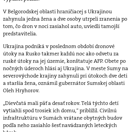
V Belgorodskej oblasti hraničiacej s Ukrajinou
zahynula jedna žena a dve osoby utrpeli zranenia po
tom, čo dron v noci zasiahol auto, uviedli tamojší
predstavitelia.
Ukrajina podniká v poslednom období dronové
útoky na Rusko takmer každú noc ako odvetu za
ruské útoky na jej územie, konštatuje AFP. Obete po
nočných úderoch hlási aj Ukrajina. V meste Sumy na
severovýchode krajiny zahynuli pri útokoch dve deti
a staršia žena, oznámil gubernátor Sumskej oblasti
Oleh Hryhorov.
„Dievčatá mali päť a desať rokov. Telá týchto detí
vytiahli spod trosiek ich domu,“ priblížil. Civilnú
infraštruktúru v Sumách vrátane obytných budov
podľa neho zasiahlo šesť navádzaných leteckých