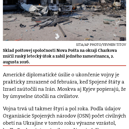
SITA/AP PHOTO/YEVHEN TITOV
Sklad poštovej spoločnosti Nova Pošta na okraji Charkova
zničil ruský letecký útok a zabil jedného zamestnanca, 2.
augusta 2026.
Americké diplomatické úsilie o ukončenie vojny je
prakticky zmrazené od februára, keď Spojené štáty a
Izrael zaútočili na Irán. Moskva aj Kyjev popierajú, že
by úmyselne útočili na civilistov.
Vojna trvá už takmer štyri a pol roka. Podľa údajov
Organizácie Spojených národov (OSN) počet civilných
obetí na Ukrajine v tomto roku výrazne vzrástol,