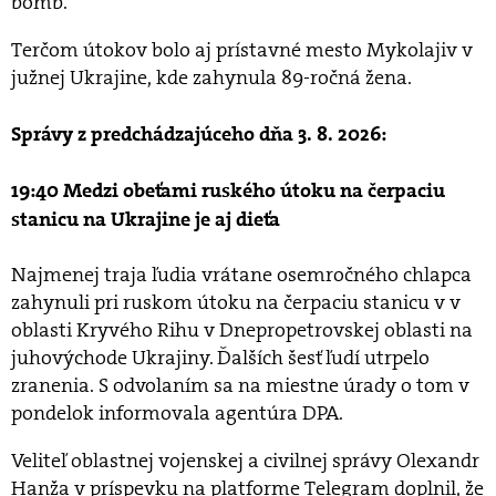
bômb.
Terčom útokov bolo aj prístavné mesto Mykolajiv v
južnej Ukrajine, kde zahynula 89-ročná žena.
Správy z predchádzajúceho dňa 3. 8. 2026:
19:40 Medzi obeťami ruského útoku na čerpaciu
stanicu na Ukrajine je aj dieťa
Najmenej traja ľudia vrátane osemročného chlapca
zahynuli pri ruskom útoku na čerpaciu stanicu v v
oblasti Kryvého Rihu v Dnepropetrovskej oblasti na
juhovýchode Ukrajiny. Ďalších šesť ľudí utrpelo
zranenia. S odvolaním sa na miestne úrady o tom v
pondelok informovala agentúra DPA.
Veliteľ oblastnej vojenskej a civilnej správy Olexandr
Hanža v príspevku na platforme Telegram doplnil, že