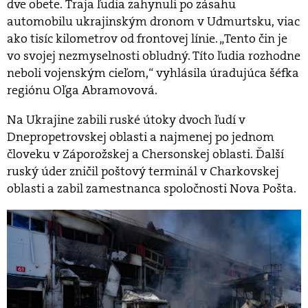
dve obete. Traja ľudia zahynuli po zásahu
automobilu ukrajinským dronom v Udmurtsku, viac
ako tisíc kilometrov od frontovej línie. „Tento čin je
vo svojej nezmyselnosti obludný. Títo ľudia rozhodne
neboli vojenským cieľom,“ vyhlásila úradujúca šéfka
regiónu Oľga Abramovová.
Na Ukrajine zabili ruské útoky dvoch ľudí v
Dnepropetrovskej oblasti a najmenej po jednom
človeku v Záporožskej a Chersonskej oblasti. Ďalší
ruský úder zničil poštový terminál v Charkovskej
oblasti a zabil zamestnanca spoločnosti Nova Pošta.