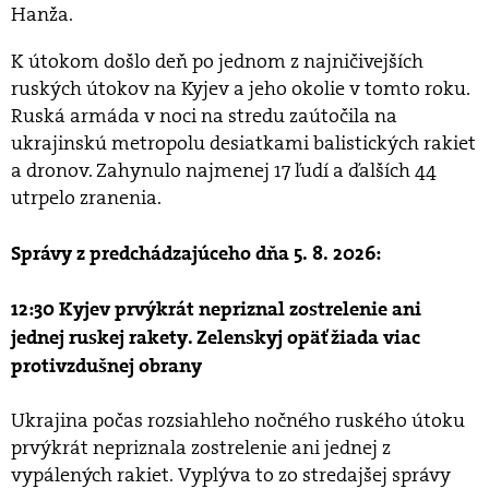
Hanža.
K útokom došlo deň po jednom z najničivejších
ruských útokov na Kyjev a jeho okolie v tomto roku.
Ruská armáda v noci na stredu zaútočila na
ukrajinskú metropolu desiatkami balistických rakiet
a dronov. Zahynulo najmenej 17 ľudí a ďalších 44
utrpelo zranenia.
Správy z predchádzajúceho dňa 5. 8. 2026:
12:30 Kyjev prvýkrát nepriznal zostrelenie ani
jednej ruskej rakety. Zelenskyj opäť žiada viac
protivzdušnej obrany
Ukrajina počas rozsiahleho nočného ruského útoku
prvýkrát nepriznala zostrelenie ani jednej z
vypálených rakiet. Vyplýva to zo stredajšej správy