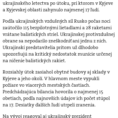
ukrajinského letectva po útoku, pri ktorom v Kyjeve
a Kyjevskej oblasti zahynulo najmenej 17 ľudí.
Podľa ukrajinských vzdušných síl Rusko počas noci
zaútočilo 115 bezpilotnými lietadlami a 28 raketami
vrátane balistických striel. Ukrajinskej protivzdušnej
obrane sa nepodarilo zneškodniť ani jednu z nich.
Ukrajinskí predstavitelia pritom už dlhodobo
upozorňujú na kritický nedostatok munície určenej
na ničenie balistických rakiet.
Rozsiahly útok zasiahol obytné budovy aj sklady v
Kyjeve a jeho okolí. V hlavnom meste vypukli
požiare vo viacerých mestských častiach.
Predchádzajúca bilancia hovorila o najmenej 15
obetiach, podľa najnovších údajov ich počet stúpol
na 17. Desiatky ďalších ľudí utrpeli zranenia.
Na vývoj reagoval aj ukrajinský prezident