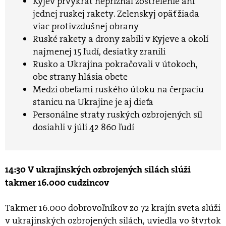
Kyjev prvýkrát nepriznal zostrelenie ani
jednej ruskej rakety. Zelenskyj opäť žiada
viac protivzdušnej obrany
Ruské rakety a drony zabili v Kyjeve a okolí
najmenej 15 ľudí, desiatky zranili
Rusko a Ukrajina pokračovali v útokoch,
obe strany hlásia obete
Medzi obeťami ruského útoku na čerpaciu
stanicu na Ukrajine je aj dieťa
Personálne straty ruských ozbrojených síl
dosiahli v júli 42 860 ľudí
14:30 V ukrajinských ozbrojených silách slúži
takmer 16.000 cudzincov
Takmer 16.000 dobrovoľníkov zo 72 krajín sveta slúži
v ukrajinských ozbrojených silách, uviedla vo štvrtok