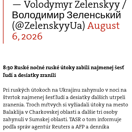
— Volodymyr Zelenskyy /
Володимир Зеленський
(@ZelenskyyUa)
August
6, 2026
8:30 Ruské nočné ruské útoky zabili najmenej šesť
ľudí a desiatky zranili
Pri ruských útokoch na Ukrajinu zahynulo v noci na
štvrtok najmenej šesť ľudí a desiatky ďalších utrpeli
zranenia. Troch mŕtvych si vyžiadali útoky na mesto
Balaklija v Charkovskej oblasti a ďalšie tri osoby
zahynuli v Sumskej oblasti. TASR o tom informuje
podľa správ agentúr Reuters a AFP a denníka