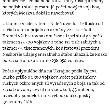
mobilizácie“. Podľa neho totiž straty ruskej armády
na bojisku stále presahujú počet nových vojakov,
ktorých Moskva dokáže naverbovať.
Ukrajinský líder v ten istý deň uviedol, že Rusko od
začiatku roka prijalo do armády 221-tisíc ľudí.
Kremeľ však v rovnakom čase utrpel straty v počte
takmer 225 500 vojakov, z toho 131-tisíc zabitých a
takmer 93-tisíc zranených, konštatoval prezident.
Neskoršie údaje generálneho štábu ukázali, že Rusko
od začiatku roka stratilo 238 650 vojakov.
Počas uplynulého dňa na Ukrajine podľa Kyjeva
Rusko prišlo o 1 390 vojakov. Počet príslušníkov
ruských ozbrojených síl vyradených z boja sa tak od
začiatku vojny zvýšil na viac ako 1, 45 milióna,
uviedol v pondelok na Facebooku ukrajinský
generálny štáb.