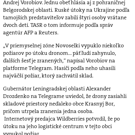
Andrej Vorobiov. Jednu obeť hlásia aj z pohraničnej
Belgorodskej oblasti. Ruské útoky na Ukrajine podľa
tamojších predstaviteľov zabili štyri osoby vrátane
dvoch detí. TASR o tom informuje podľa správ
agentúr AFP a Reuters.
„V priemyselnej zóne Novoselki vypuklo niekoľko
požiarov po útoku dronom... päť ľudí zahynulo,
ďalších šesť je zranených,“ napísal Vorobiov na
platforme Telegram. Hasiči podľa neho uhasili
najväčší požiar, ktorý zachvátil sklad.
Gubernátor Leningradskej oblasti Alexander
Drozdenko na Telegrame uviedol, že drony zasiahli
skladové priestory neďaleko obce Krasnyj Bor,
pričom utrpela zranenia jedna osoba.
Internetový predajca Wildberries potvrdil, že po
útoku na jeho logistické centrum v tejto obci
vypukol požiar.