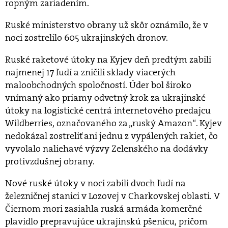
ropným zariadením.
Ruské ministerstvo obrany už skôr oznámilo, že v
noci zostrelilo 605 ukrajinských dronov.
Ruské raketové útoky na Kyjev deň predtým zabili
najmenej 17 ľudí a zničili sklady viacerých
maloobchodných spoločností. Úder bol široko
vnímaný ako priamy odvetný krok za ukrajinské
útoky na logistické centrá internetového predajcu
Wildberries, označovaného za „ruský Amazon“. Kyjev
nedokázal zostreliť ani jednu z vypálených rakiet, čo
vyvolalo naliehavé výzvy Zelenského na dodávky
protivzdušnej obrany.
Nové ruské útoky v noci zabili dvoch ľudí na
železničnej stanici v Lozovej v Charkovskej oblasti. V
Čiernom mori zasiahla ruská armáda komerčné
plavidlo prepravujúce ukrajinskú pšenicu, pričom