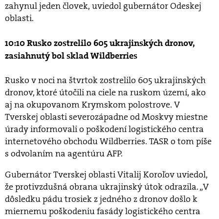
zahynul jeden človek, uviedol gubernátor Odeskej
oblasti.
10:10 Rusko zostrelilo 605 ukrajinských dronov,
zasiahnutý bol sklad Wildberries
Rusko v noci na štvrtok zostrelilo 605 ukrajinských
dronov, ktoré útočili na ciele na ruskom území, ako
aj na okupovanom Krymskom polostrove. V
Tverskej oblasti severozápadne od Moskvy miestne
úrady informovali o poškodení logistického centra
internetového obchodu Wildberries. TASR o tom píše
s odvolaním na agentúru AFP.
Gubernátor Tverskej oblasti Vitalij Koroľov uviedol,
že protivzdušná obrana ukrajinský útok odrazila. „V
dôsledku pádu trosiek z jedného z dronov došlo k
miernemu poškodeniu fasády logistického centra