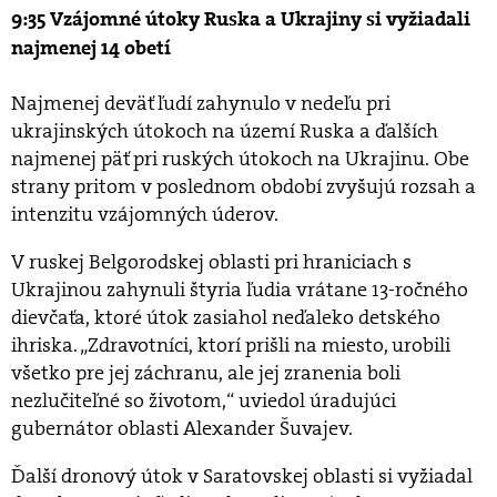
9:35 Vzájomné útoky Ruska a Ukrajiny si vyžiadali
najmenej 14 obetí
Najmenej deväť ľudí zahynulo v nedeľu pri
ukrajinských útokoch na území Ruska a ďalších
najmenej päť pri ruských útokoch na Ukrajinu. Obe
strany pritom v poslednom období zvyšujú rozsah a
intenzitu vzájomných úderov.
V ruskej Belgorodskej oblasti pri hraniciach s
Ukrajinou zahynuli štyria ľudia vrátane 13-ročného
dievčaťa, ktoré útok zasiahol neďaleko detského
ihriska. „Zdravotníci, ktorí prišli na miesto, urobili
všetko pre jej záchranu, ale jej zranenia boli
nezlučiteľné so životom,“ uviedol úradujúci
gubernátor oblasti Alexander Šuvajev.
Ďalší dronový útok v Saratovskej oblasti si vyžiadal