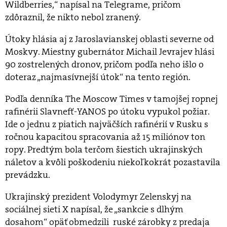
Wildberries,“ napísal na Telegrame, pričom
zdôraznil, že nikto nebol zranený.
Útoky hlásia aj z Jaroslavianskej oblasti severne od
Moskvy. Miestny gubernátor Michail Jevrajev hlási
90 zostrelených dronov, pričom podľa neho išlo o
doteraz „najmasívnejší útok“ na tento región.
Podľa denníka The Moscow Times v tamojšej ropnej
rafinérii Slavnefť-YANOS po útoku vypukol požiar.
Ide o jednu z piatich najväčších rafinérií v Rusku s
ročnou kapacitou spracovania až 15 miliónov ton
ropy. Predtým bola terčom šiestich ukrajinských
náletov a kvôli poškodeniu niekoľkokrát pozastavila
prevádzku.
Ukrajinský prezident Volodymyr Zelenskyj na
sociálnej sieti X napísal, že „sankcie s dlhým
dosahom“ opäť obmedzili ruské zárobky z predaja