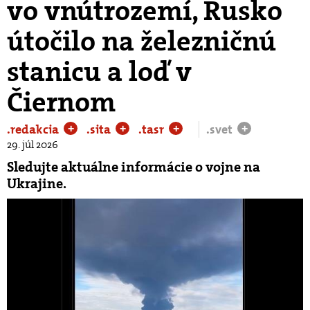
vo vnútrozemí, Rusko
útočilo na železničnú
stanicu a loď v
Čiernom
.redakcia
.sita
.tasr
.svet
+
+
+
+
29. júl 2026
Sledujte aktuálne informácie o vojne na
Ukrajine.