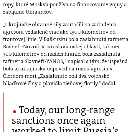
ropy, ktoré Moskva používa na financovanie vojny a
zabíjanie Ukrajincov.
„Ukrajinské obranné sily zaútočili na zariadenia
agresora vzdialené viac ako 1300 kilometrov od
frontovej línie. V Baškirsku bola zasiahnutá rafinéria
Bašnefť-Novoil. V Jaroslavianskej oblasti, takmer
700 kilometrov od našich hraníc, bola zasiahnutá
rafinéria Slavnefť-YANOS,“ napísal s tým, že úspešná
bola aj ukrajinská odpoveď na ruskú agresiu v
Čiernom mori. „Zasiahnuté boli dva vojenské
hliadkové člny a plavidlá tieňovej flotily,“ dodal.
Today, our long-range
sanctions once again
worked to limit Russia’s