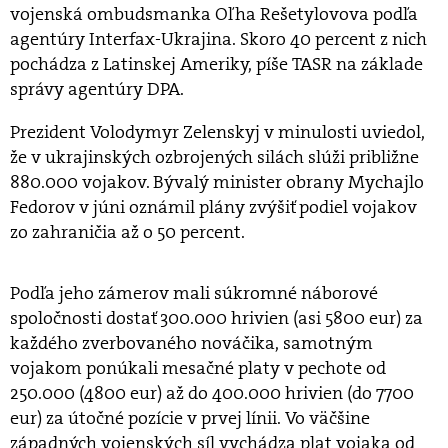
vojenská ombudsmanka Oľha Rešetylovova podľa
agentúry Interfax-Ukrajina. Skoro 40 percent z nich
pochádza z Latinskej Ameriky, píše TASR na základe
správy agentúry DPA.
Prezident Volodymyr Zelenskyj v minulosti uviedol,
že v ukrajinských ozbrojených silách slúži približne
880.000 vojakov. Bývalý minister obrany Mychajlo
Fedorov v júni oznámil plány zvýšiť podiel vojakov
zo zahraničia až o 50 percent.
Podľa jeho zámerov mali súkromné náborové
spoločnosti dostať 300.000 hrivien (asi 5800 eur) za
každého zverbovaného nováčika, samotným
vojakom ponúkali mesačné platy v pechote od
250.000 (4800 eur) až do 400.000 hrivien (do 7700
eur) za útočné pozície v prvej línii. Vo väčšine
západných vojenských síl vychádza plat vojaka od