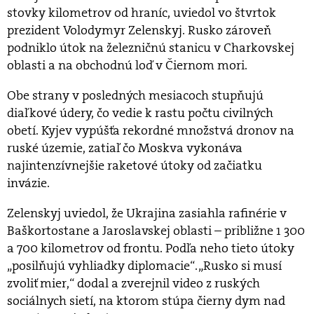
stovky kilometrov od hraníc, uviedol vo štvrtok
prezident Volodymyr Zelenskyj. Rusko zároveň
podniklo útok na železničnú stanicu v Charkovskej
oblasti a na obchodnú loď v Čiernom mori.
Obe strany v posledných mesiacoch stupňujú
diaľkové údery, čo vedie k rastu počtu civilných
obetí. Kyjev vypúšťa rekordné množstvá dronov na
ruské územie, zatiaľ čo Moskva vykonáva
najintenzívnejšie raketové útoky od začiatku
invázie.
Zelenskyj uviedol, že Ukrajina zasiahla rafinérie v
Baškortostane a Jaroslavskej oblasti – približne 1 300
a 700 kilometrov od frontu. Podľa neho tieto útoky
„posilňujú vyhliadky diplomacie“. „Rusko si musí
zvoliť mier,“ dodal a zverejnil video z ruských
sociálnych sietí, na ktorom stúpa čierny dym nad