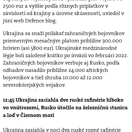
2500 eur a vyššie podľa rôznych príplatkov v
závislosti od krajiny a úrovne skúseností, uviedol v
júni web Defence blog.
Ukrajina sa snaží prilákať zahraničných bojovníkov
priemerným mesačným platom približne 300.000
hrivien (asi 5800 eur). Ukrajinské medzinárodné
légie boli založené krátko po invázii vo februári 2022.
Zahraničných bojovníkov verbuje aj Rusko, podľa
odhadov nasadilo približne 24.000 afrických
bojovníkov a tiež zhruba 10.000 až 12.000
severokórejských vojakov.
12:45 Ukrajina zasiahla dve ruské rafinérie hlboko
vo vnútrozemí, Rusko útočilo na železničnú stanicu
a loď v Čiernom mori
Ukrajina zasiahla v noci dva ruské ropné rafinérie