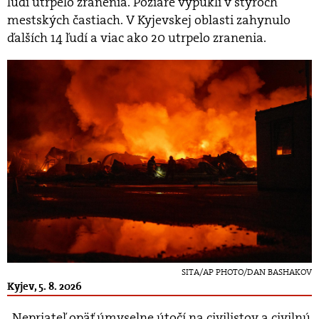
ľudí utrpelo zranenia. Požiare vypukli v štyroch
mestských častiach. V Kyjevskej oblasti zahynulo
ďalších 14 ľudí a viac ako 20 utrpelo zranenia.
SITA/AP PHOTO/DAN BASHAKOV
Kyjev, 5. 8. 2026
„Nepriateľ opäť úmyselne útočí na civilistov a civilnú