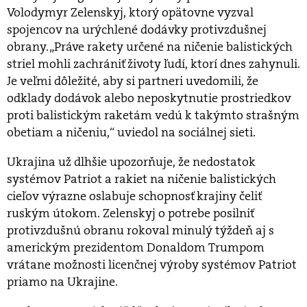
Volodymyr Zelenskyj, ktorý opätovne vyzval
spojencov na urýchlené dodávky protivzdušnej
obrany. „Práve rakety určené na ničenie balistických
striel mohli zachrániť životy ľudí, ktorí dnes zahynuli.
Je veľmi dôležité, aby si partneri uvedomili, že
odklady dodávok alebo neposkytnutie prostriedkov
proti balistickým raketám vedú k takýmto strašným
obetiam a ničeniu,“ uviedol na sociálnej sieti.
Ukrajina už dlhšie upozorňuje, že nedostatok
systémov Patriot a rakiet na ničenie balistických
cieľov výrazne oslabuje schopnosť krajiny čeliť
ruským útokom. Zelenskyj o potrebe posilniť
protivzdušnú obranu rokoval minulý týždeň aj s
americkým prezidentom Donaldom Trumpom
vrátane možnosti licenčnej výroby systémov Patriot
priamo na Ukrajine.