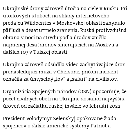
Ukrajinské drony zároveň útočia na ciele v Rusku. Pri
utorkových útokoch na sklady internetového
predajcu Wildberries v Moskovskej oblasti zahynulo
päť ľudí a desať utrpelo zranenia. Ruská protivzdušná
obrana v noci na stredu podľa úradov zničila
najmenej desať dronov smerujúcich na Moskvu a
ďalších 107 v Tulskej oblasti.
Ukrajina zároveň odsúdila video zachytávajúce dron
prenasledujúci muža v Chersone, pričom incident
označila za úmyselný „lov“ a „safari“ na civilistov.
Organizácia Spojených národov (OSN) upozorňuje, že
počet civilných obetí na Ukrajine dosiahol najvyššiu
úroveň od začiatku ruskej invázie vo februári 2022.
Prezident Volodymyr Zelenskyj opakovane žiada
spojencov o ďalšie americké systémy Patriot a