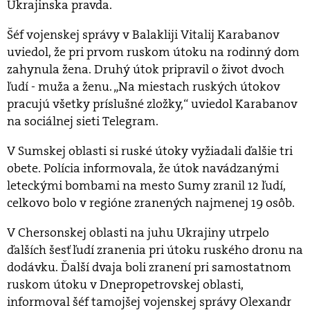
Ukrajinska pravda.
Šéf vojenskej správy v Balakliji Vitalij Karabanov
uviedol, že pri prvom ruskom útoku na rodinný dom
zahynula žena. Druhý útok pripravil o život dvoch
ľudí - muža a ženu. „Na miestach ruských útokov
pracujú všetky príslušné zložky,“ uviedol Karabanov
na sociálnej sieti Telegram.
V Sumskej oblasti si ruské útoky vyžiadali ďalšie tri
obete. Polícia informovala, že útok navádzanými
leteckými bombami na mesto Sumy zranil 12 ľudí,
celkovo bolo v regióne zranených najmenej 19 osôb.
V Chersonskej oblasti na juhu Ukrajiny utrpelo
ďalších šesť ľudí zranenia pri útoku ruského dronu na
dodávku. Ďalší dvaja boli zranení pri samostatnom
ruskom útoku v Dnepropetrovskej oblasti,
informoval šéf tamojšej vojenskej správy Olexandr