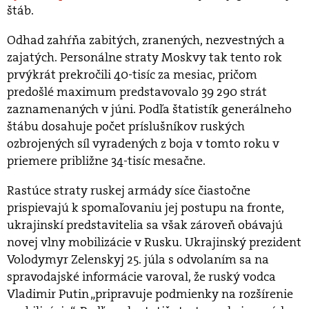
štáb.
Odhad zahŕňa zabitých, zranených, nezvestných a
zajatých. Personálne straty Moskvy tak tento rok
prvýkrát prekročili 40-tisíc za mesiac, pričom
predošlé maximum predstavovalo 39 290 strát
zaznamenaných v júni. Podľa štatistík generálneho
štábu dosahuje počet príslušníkov ruských
ozbrojených síl vyradených z boja v tomto roku v
priemere približne 34-tisíc mesačne.
Rastúce straty ruskej armády síce čiastočne
prispievajú k spomaľovaniu jej postupu na fronte,
ukrajinskí predstavitelia sa však zároveň obávajú
novej vlny mobilizácie v Rusku. Ukrajinský prezident
Volodymyr Zelenskyj 25. júla s odvolaním sa na
spravodajské informácie varoval, že ruský vodca
Vladimir Putin „pripravuje podmienky na rozšírenie