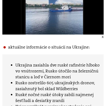
X
aktuálne informácie o situácii na Ukrajine:
Ukrajina zasiahla dve ruské rafinérie hlboko
vo vnútrozemí, Rusko útočilo na železničnú
stanicu a loď v Čiernom mori
Rusko zostrelilo 605 ukrajinských dronov,
zasiahnutý bol sklad Wildberries
Ruské nočné ruské útoky zabili najmenej
šesť ľudí a desiatky zranili