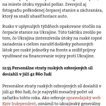
na mieste útoku vypukol požiar. Zverejnil aj
fotografiu poškodenej čerpacej stanice a záchranára,
ktorý sa snaží uhasiť horiace auto.
Rusko v uplynulých týždňoch opakovane útočilo na
čerpacie stanice na Ukrajine. Túto taktiku zvolilo po
tom, čo Ukrajina zintenzívnila útoky na ruské ropné
zariadenia s cieľom narušiť dodávky pohonných
látok pre ruské jednotky na fronte a znížiť príjmy
využívané na financovanie vojny proti Ukrajine.
12:55 Personálne straty ruských ozbrojených síl
dosiahli v júli 42 860 ľudí
Personálne straty ruských ozbrojených síl dosiahli v
júli 42 860 ľudí, čo je najvyšší mesačný počet od
začiatku tohto roka. Ako referuje
spravodajský web
Kyiv Independent
, oznámil to ukrajinský generálny