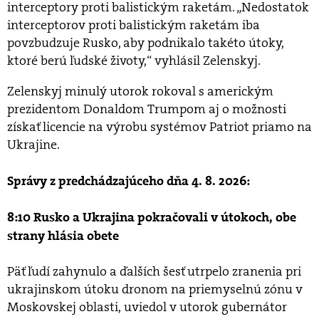
interceptory proti balistickým raketám. „Nedostatok
interceptorov proti balistickým raketám iba
povzbudzuje Rusko, aby podnikalo takéto útoky,
ktoré berú ľudské životy,“ vyhlásil Zelenskyj.
Zelenskyj minulý utorok rokoval s americkým
prezidentom Donaldom Trumpom aj o možnosti
získať licencie na výrobu systémov Patriot priamo na
Ukrajine.
Správy z predchádzajúceho dňa 4. 8. 2026:
8:10 Rusko a Ukrajina pokračovali v útokoch, obe
strany hlásia obete
Päť ľudí zahynulo a ďalších šesť utrpelo zranenia pri
ukrajinskom útoku dronom na priemyselnú zónu v
Moskovskej oblasti, uviedol v utorok gubernátor