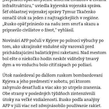
infraštruktúru,“ uviedla kyjevská vojenská správa.
Šéf oblastnej vojenskej správy Tymur Tkačenko
označil útok za jeden z najtragickejších v regióne.
„Rusko opäť prinieslo na našu zem smrť a skazu a
pripravilo civilistov o život,“ vyhlásil.
Novinári AFP počuli v Kyjeve po polnoci výbuchy po
tom, ako ukrajinské vzdušné sily varovali pred
prichádzajúcimi balistickými raketami. Nad mestom
bol ešte o niekoľko hodín neskôr viditeľný tmavý
dym a vo vzduchu bolo cítiť zápach po požiari.
Útok nasledoval po ďalšom ruskom bombardovaní
Kyjeva a jeho predmestí v sobotu, pri ktorom
zahynulo desať ľudí a viac ako 30 utrpelo zranenia.
Obe strany v posledných týždňoch zintenzívnili
útoky na veľké vzdialenosti. Rusko podľa analýzy
AFP v júli viac než zdvojnásobilo používanie rakiet.