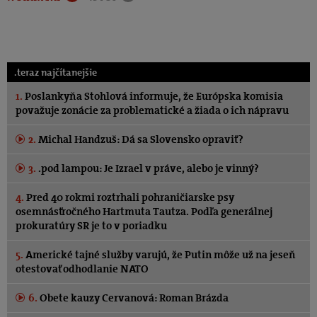
.teraz najčítanejšie
1.
Poslankyňa Stohlová informuje, že Európska komisia
považuje zonácie za problematické a žiada o ich nápravu
2.
Michal Handzuš: Dá sa Slovensko opraviť?
3.
.pod lampou: Je Izrael v práve, alebo je vinný?
4.
Pred 40 rokmi roztrhali pohraničiarske psy
osemnásťročného Hartmuta Tautza. Podľa generálnej
prokuratúry SR je to v poriadku
5.
Americké tajné služby varujú, že Putin môže už na jeseň
otestovať odhodlanie NATO
6.
Obete kauzy Cervanová: Roman Brázda