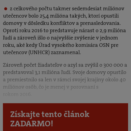
z celkového počtu takmer sedemdesiat miliónov
utečencov bolo 25,4 milióna takých, ktorí opustili
domovy v dôsledku konfliktov a prenasledovania.
Oproti roku 2016 to predstavuje nárast o 2,9 milióna
ľudí a zároveň išlo o najvyššie zvýšenie v jednom
roku, aké kedy Úrad vysokého komisára OSN pre
utečencov (UNHCR) zaznamenal.
Zároveň počet žiadateľov o azyl sa zvýšil o 300 000 a
predstavoval 3,1 milióna ľudí. Svoje domovy opustilo
a premiestnilo sa len v rámci svojej krajiny okolo 40
miliónov osôb, čo je menej v porovnaní s
rokom 2016.
Získajte tento článok
ZADARMO!