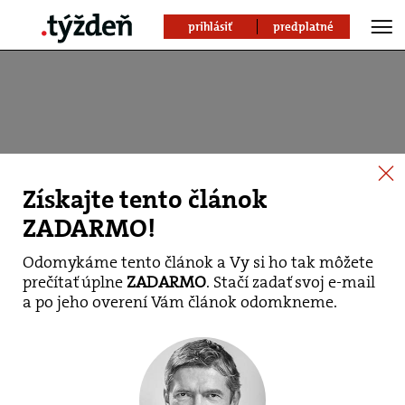
prihlásiť
predplatné
Získajte tento článok
ZADARMO!
Odomykáme tento článok a Vy si ho tak môžete
prečítať úplne
ZADARMO
. Stačí zadať svoj e-mail
OSN pripravuje
a po jeho overení Vám článok odomkneme.
Svetový deň utečencov
.redakcia
.svet
+
+
19. jún 2019 10:39