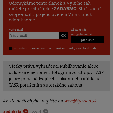
Odomykáme tento článok a Vy si ho tak
môžete prečítať úplne
. Stačí zadať
ZADARMO
svoj e-mail a po jeho overení Vám článok
odomkneme.
Váš e-mail
už ste u nás
zaregistrovaný?
prihlásiť
súhlasím s
všeobecnými podmienkami poskytovania služieb
Všetky práva vyhradené. Publikovanie alebo
ďalšie šírenie správ a fotografií zo zdrojov TASR
je bez predchádzajúceho písomného súhlasu
TASR porušením autorského zákona.
Ak ste našli chybu, napíšte na
web@tyzden.sk
.
.redakcia
.svet
+
+