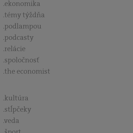
ekonomika
témy týždňa
podlampou
podcasty
relácie
spoločnosť
the economist
kultúra
stĺpčeky
veda
šport