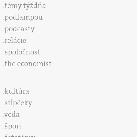
témy týždňa
podlampou
podcasty
relácie
spoločnosť
the economist
kultúra
stĺpčeky
veda
šport