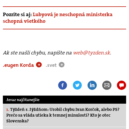
Pozrite si aj:
Lubyová je neschopná ministerka
schopná všetkého
Ak ste našli chybu, napíšte na
web@tyzden.sk
.
.eugen Korda
.svet
+
+
.teraz najčítanejšie
1.
Týždeň s .týždňom: Urobil chybu Ivan Korčok, alebo PS?
Prečo sa vláda utieka k temnej minulosti? Kto je otec
Slovenska?