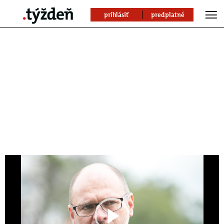
prihlásiť
predplatné