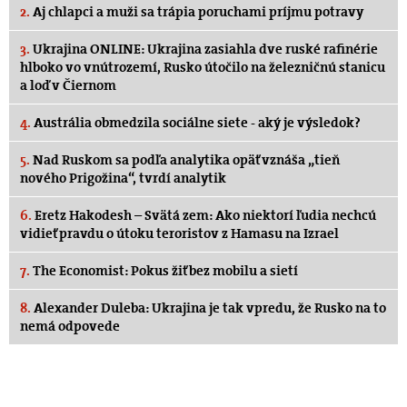
2.
Aj chlapci a muži sa trápia poruchami príjmu potravy
3.
Ukrajina ONLINE: Ukrajina zasiahla dve ruské rafinérie
hlboko vo vnútrozemí, Rusko útočilo na železničnú stanicu
a loď v Čiernom
4.
Austrália obmedzila sociálne siete - aký je výsledok?
5.
Nad Ruskom sa podľa analytika opäť vznáša „tieň
nového Prigožina“, tvrdí analytik
6.
Eretz Hakodesh – Svätá zem: Ako niektorí ľudia nechcú
vidieť pravdu o útoku teroristov z Hamasu na Izrael
7.
The Economist: Pokus žiť bez mobilu a sietí
8.
Alexander Duleba: Ukrajina je tak vpredu, že Rusko na to
nemá odpovede