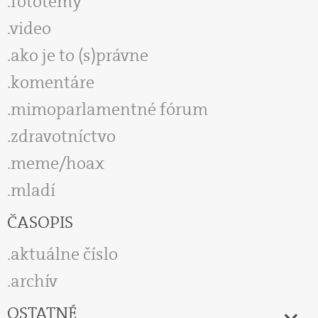
fototémy
video
ako je to (s)právne
komentáre
mimoparlamentné fórum
zdravotníctvo
meme/hoax
mladí
ČASOPIS
aktuálne číslo
archív
OSTATNÉ