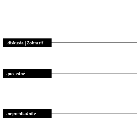
.diskusia |
Zobraziť
.posledné
.neprehliadnite