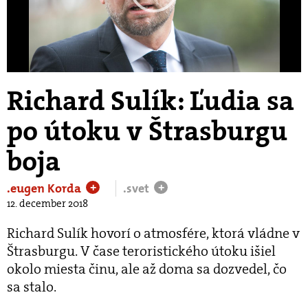
Play
Video
Richard Sulík: Ľudia sa
po útoku v Štrasburgu
boja
.eugen Korda
.svet
+
+
12. december 2018
Richard Sulík hovorí o atmosfére, ktorá vládne v
Štrasburgu. V čase teroristického útoku išiel
okolo miesta činu, ale až doma sa dozvedel, čo
sa stalo.