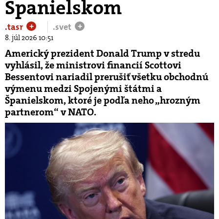
Španielskom
.tasr
.svet
+
+
8. júl 2026 10:51
Americký prezident Donald Trump v stredu
vyhlásil, že ministrovi financií Scottovi
Bessentovi nariadil prerušiť všetku obchodnú
výmenu medzi Spojenými štátmi a
Španielskom, ktoré je podľa neho „hrozným
partnerom“ v NATO.