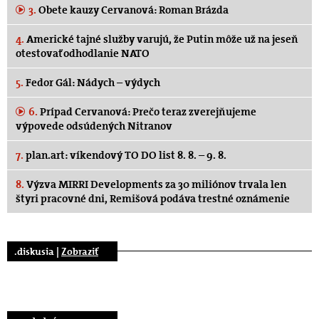
3.
Obete kauzy Cervanová: Roman Brázda
4.
Americké tajné služby varujú, že Putin môže už na jeseň
otestovať odhodlanie NATO
5.
Fedor Gál: Nádych – výdych
6.
Prípad Cervanová: Prečo teraz zverejňujeme
výpovede odsúdených Nitranov
7.
plan.art: víkendový TO DO list 8. 8. – 9. 8.
8.
Výzva MIRRI Developments za 30 miliónov trvala len
štyri pracovné dni, Remišová podáva trestné oznámenie
.diskusia |
Zobraziť