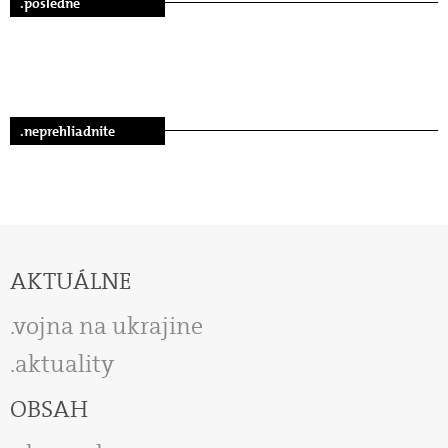
.posledné
.neprehliadnite
AKTUÁLNE
vojna na ukrajine
aktuality
OBSAH