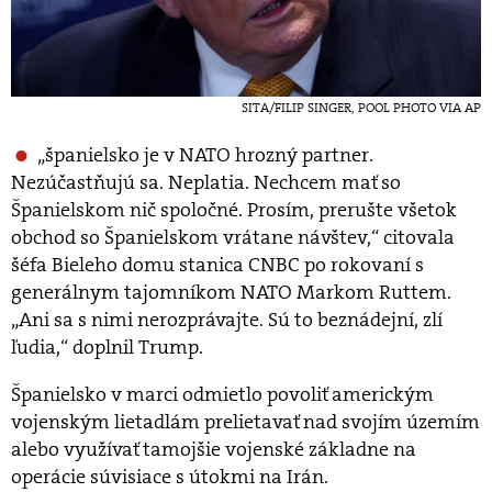
SITA/FILIP SINGER, POOL PHOTO VIA AP
„španielsko je v NATO hrozný partner.
Nezúčastňujú sa. Neplatia. Nechcem mať so
Španielskom nič spoločné. Prosím, prerušte všetok
obchod so Španielskom vrátane návštev,“ citovala
šéfa Bieleho domu stanica CNBC po rokovaní s
generálnym tajomníkom NATO Markom Ruttem.
„Ani sa s nimi nerozprávajte. Sú to beznádejní, zlí
ľudia,“ doplnil Trump.
Španielsko v marci odmietlo povoliť americkým
vojenským lietadlám prelietavať nad svojím územím
alebo využívať tamojšie vojenské základne na
operácie súvisiace s útokmi na Irán.