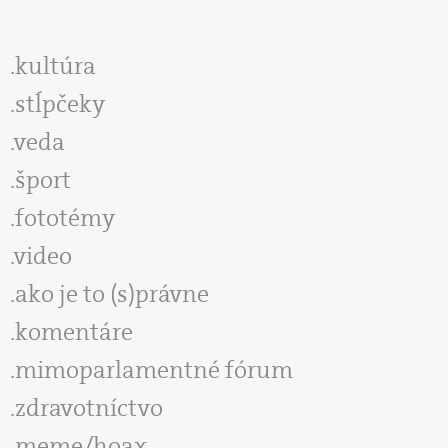
kultúra
stĺpčeky
veda
šport
fototémy
video
ako je to (s)právne
komentáre
mimoparlamentné fórum
zdravotníctvo
meme/hoax