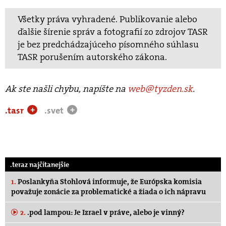
Všetky práva vyhradené. Publikovanie alebo
ďalšie šírenie správ a fotografií zo zdrojov TASR
je bez predchádzajúceho písomného súhlasu
TASR porušením autorského zákona.
Ak ste našli chybu, napíšte na
web@tyzden.sk
.
.tasr
.svet
+
+
.teraz najčítanejšie
1.
Poslankyňa Stohlová informuje, že Európska komisia
považuje zonácie za problematické a žiada o ich nápravu
2.
.pod lampou: Je Izrael v práve, alebo je vinný?