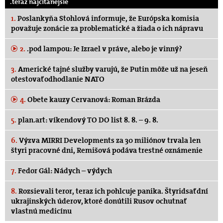
.teraz najčítanejšie
1.
Poslankyňa Stohlová informuje, že Európska komisia
považuje zonácie za problematické a žiada o ich nápravu
2.
.pod lampou: Je Izrael v práve, alebo je vinný?
3.
Americké tajné služby varujú, že Putin môže už na jeseň
otestovať odhodlanie NATO
4.
Obete kauzy Cervanová: Roman Brázda
5.
plan.art: víkendový TO DO list 8. 8. – 9. 8.
6.
Výzva MIRRI Developments za 30 miliónov trvala len
štyri pracovné dni, Remišová podáva trestné oznámenie
7.
Fedor Gál: Nádych – výdych
8.
Rozsievali teror, teraz ich pohlcuje panika. Štyridsať dní
ukrajinských úderov, ktoré donútili Rusov ochutnať
vlastnú medicínu