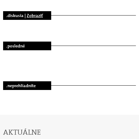
.diskusia |
Zobraziť
.posledné
.neprehliadnite
AKTUÁLNE