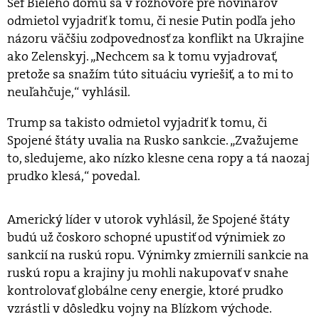
Šéf Bieleho domu sa v rozhovore pre novinárov
odmietol vyjadriť k tomu, či nesie Putin podľa jeho
názoru väčšiu zodpovednosť za konflikt na Ukrajine
ako Zelenskyj. „Nechcem sa k tomu vyjadrovať,
pretože sa snažím túto situáciu vyriešiť, a to mi to
neuľahčuje,“ vyhlásil.
Trump sa takisto odmietol vyjadriť k tomu, či
Spojené štáty uvalia na Rusko sankcie. „Zvažujeme
to, sledujeme, ako nízko klesne cena ropy a tá naozaj
prudko klesá,“ povedal.
Americký líder v utorok vyhlásil, že Spojené štáty
budú už čoskoro schopné upustiť od výnimiek zo
sankcií na ruskú ropu. Výnimky zmiernili sankcie na
ruskú ropu a krajiny ju mohli nakupovať v snahe
kontrolovať globálne ceny energie, ktoré prudko
vzrástli v dôsledku vojny na Blízkom východe.