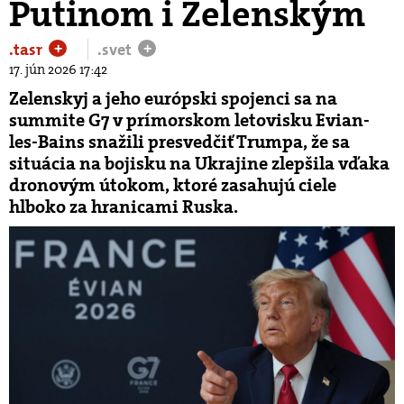
Putinom i Zelenským
.tasr
.svet
+
+
17. jún 2026 17:42
Zelenskyj a jeho európski spojenci sa na
summite G7 v prímorskom letovisku Evian-
les-Bains snažili presvedčiť Trumpa, že sa
situácia na bojisku na Ukrajine zlepšila vďaka
dronovým útokom, ktoré zasahujú ciele
hlboko za hranicami Ruska.