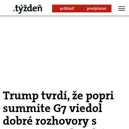
prihlásiť
predplatné
Trump tvrdí, že popri
summite G7 viedol
dobré rozhovory s