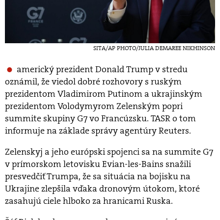
SITA/AP PHOTO/JULIA DEMAREE NIKHINSON
americký prezident Donald Trump v stredu
oznámil, že viedol dobré rozhovory s ruským
prezidentom Vladimirom Putinom a ukrajinským
prezidentom Volodymyrom Zelenským popri
summite skupiny G7 vo Francúzsku. TASR o tom
informuje na základe správy agentúry Reuters.
Zelenskyj a jeho európski spojenci sa na summite G7
v prímorskom letovisku Evian-les-Bains snažili
presvedčiť Trumpa, že sa situácia na bojisku na
Ukrajine zlepšila vďaka dronovým útokom, ktoré
zasahujú ciele hlboko za hranicami Ruska.