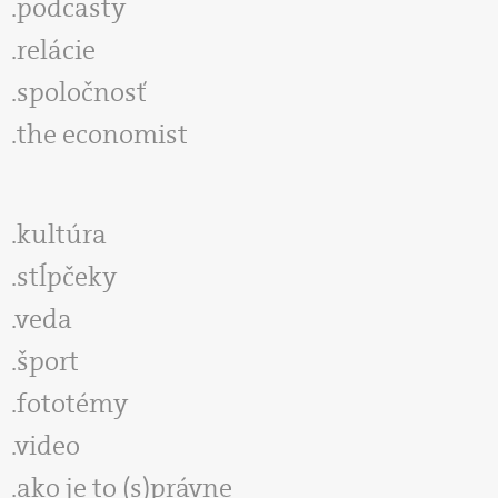
podcasty
relácie
spoločnosť
the economist
kultúra
stĺpčeky
veda
šport
fototémy
video
ako je to (s)právne