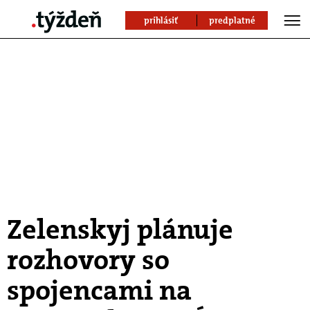
prihlásiť
predplatné
Zelenskyj plánuje
rozhovory so
spojencami na