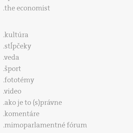
the economist
kultúra
stĺpčeky
veda
šport
fototémy
video
ako je to (s)právne
komentáre
mimoparlamentné fórum