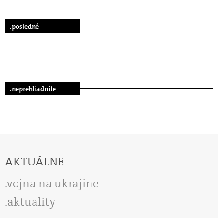
.posledné
.neprehliadnite
AKTUÁLNE
vojna na ukrajine
aktuality