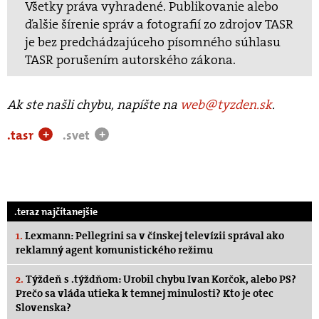
Všetky práva vyhradené. Publikovanie alebo
ďalšie šírenie správ a fotografií zo zdrojov TASR
je bez predchádzajúceho písomného súhlasu
TASR porušením autorského zákona.
Ak ste našli chybu, napíšte na
web@tyzden.sk
.
.tasr
.svet
+
+
.teraz najčítanejšie
1.
Lexmann: Pellegrini sa v čínskej televízii správal ako
reklamný agent komunistického režimu
2.
Týždeň s .týždňom: Urobil chybu Ivan Korčok, alebo PS?
Prečo sa vláda utieka k temnej minulosti? Kto je otec
Slovenska?