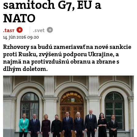
samitoch G7, EÚ a
NATO
.tasr
.svet
+
+
14. jún 2026 09:20
Rzhovory sa budú zameriavať na nové sankcie
proti Rusku, zvýšenú podporu Ukrajine, a
najmä na protivzdušnú obranu a zbrane s
dlhým doletom.