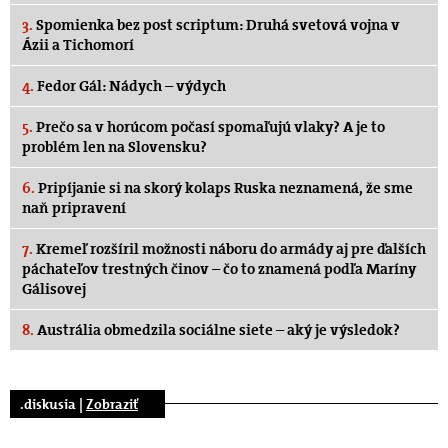
3.
Spomienka bez post scriptum: Druhá svetová vojna v
Ázii a Tichomorí
4.
Fedor Gál: Nádych – výdych
5.
Prečo sa v horúcom počasí spomaľujú vlaky? A je to
problém len na Slovensku?
6.
Pripíjanie si na skorý kolaps Ruska neznamená, že sme
naň pripravení
7.
Kremeľ rozšíril možnosti náboru do armády aj pre ďalších
páchateľov trestných činov – čo to znamená podľa Maríny
Gálisovej
8.
Austrália obmedzila sociálne siete – aký je výsledok?
.diskusia |
Zobraziť