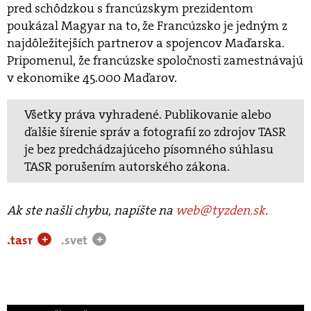
pred schôdzkou s francúzskym prezidentom
poukázal Magyar na to, že Francúzsko je jedným z
najdôležitejších partnerov a spojencov Maďarska.
Pripomenul, že francúzske spoločnosti zamestnávajú
v ekonomike 45.000 Maďarov.
Všetky práva vyhradené. Publikovanie alebo
ďalšie šírenie správ a fotografií zo zdrojov TASR
je bez predchádzajúceho písomného súhlasu
TASR porušením autorského zákona.
Ak ste našli chybu, napíšte na
web@tyzden.sk
.
.tasr
.svet
+
+