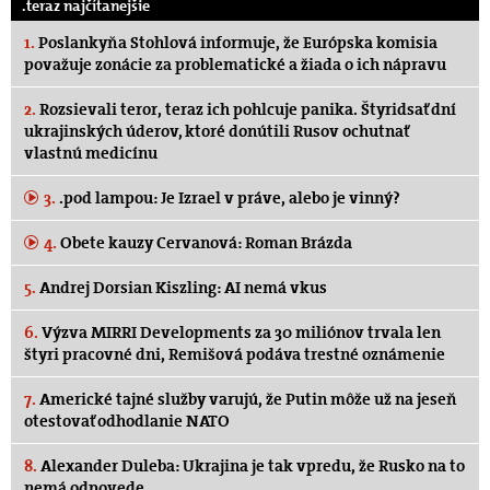
.teraz najčítanejšie
1.
Poslankyňa Stohlová informuje, že Európska komisia
považuje zonácie za problematické a žiada o ich nápravu
2.
Rozsievali teror, teraz ich pohlcuje panika. Štyridsať dní
ukrajinských úderov, ktoré donútili Rusov ochutnať
vlastnú medicínu
3.
.pod lampou: Je Izrael v práve, alebo je vinný?
4.
Obete kauzy Cervanová: Roman Brázda
5.
Andrej Dorsian Kiszling: AI nemá vkus
6.
Výzva MIRRI Developments za 30 miliónov trvala len
štyri pracovné dni, Remišová podáva trestné oznámenie
7.
Americké tajné služby varujú, že Putin môže už na jeseň
otestovať odhodlanie NATO
8.
Alexander Duleba: Ukrajina je tak vpredu, že Rusko na to
nemá odpovede