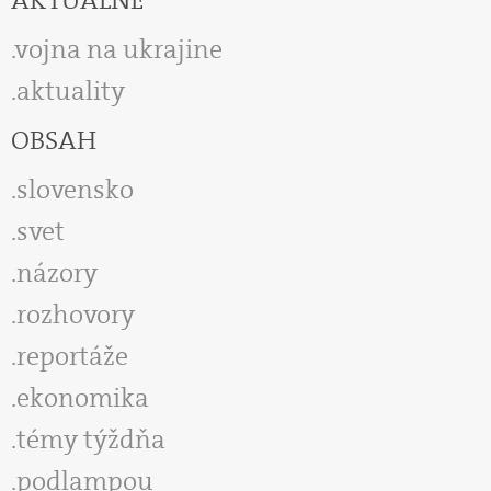
AKTUÁLNE
vojna na ukrajine
aktuality
OBSAH
slovensko
svet
názory
rozhovory
reportáže
ekonomika
témy týždňa
podlampou