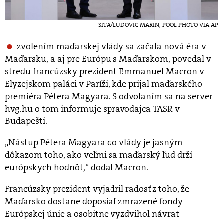
SITA/LUDOVIC MARIN, POOL PHOTO VIA AP
zvolením maďarskej vlády sa začala nová éra v
Maďarsku, a aj pre Európu s Maďarskom, povedal v
stredu francúzsky prezident Emmanuel Macron v
Elyzejskom paláci v Paríži, kde prijal maďarského
premiéra Pétera Magyara. S odvolaním sa na server
hvg.hu o tom informuje spravodajca TASR v
Budapešti.
„Nástup Pétera Magyara do vlády je jasným
dôkazom toho, ako veľmi sa maďarský ľud drží
európskych hodnôt,“ dodal Macron.
Francúzsky prezident vyjadril radosť z toho, že
Maďarsko dostane doposiaľ zmrazené fondy
Európskej únie a osobitne vyzdvihol návrat