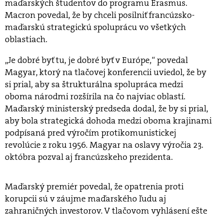
maďarských študentov do programu Erasmus.
Macron povedal, že by chceli posilniť francúzsko-
maďarskú strategickú spoluprácu vo všetkých
oblastiach.
„Je dobré byť tu, je dobré byť v Európe,“ povedal
Magyar, ktorý na tlačovej konferencii uviedol, že by
si prial, aby sa štrukturálna spolupráca medzi
oboma národmi rozšírila na čo najviac oblastí.
Maďarský ministerský predseda dodal, že by si prial,
aby bola strategická dohoda medzi oboma krajinami
podpísaná pred výročím protikomunistickej
revolúcie z roku 1956. Magyar na oslavy výročia 23.
októbra pozval aj francúzskeho prezidenta.
Maďarský premiér povedal, že opatrenia proti
korupcii sú v záujme maďarského ľudu aj
zahraničných investorov. V tlačovom vyhlásení ešte