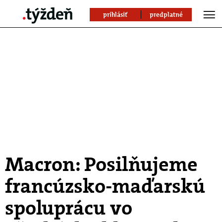
prihlásiť
predplatné
Macron: Posilňujeme
francúzsko-maďarskú
spoluprácu vo