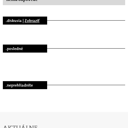
.diskusia |
Zobraziť
.posledné
.neprehliadnite