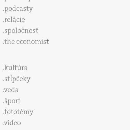
podcasty
relácie
spoločnosť
the economist
kultúra
stĺpčeky
veda
šport
fototémy
video