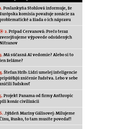
1.
Poslankyňa Stohlová informuje, že
Európska komisia považuje zonácie za
problematické a žiada o ich nápravu
2.
Prípad Cervanová: Prečo teraz
zverejňujeme výpovede odsúdených
Nitranov
3.
Má súčasná AI vedomie? Alebo si to
len želáme?
4.
Štefan Hríb: Lídri umelej inteligencie
pripúšťajú zničenie ľudstva. Lebo v sebe
zničili ľudskosť
5.
Projekt Panama od firmy Anthropic
píli konár civilizácii
6.
.týždeň Maríny Gálisovej: Milujeme
Čínu, Rusko, to tam musíte povedať!