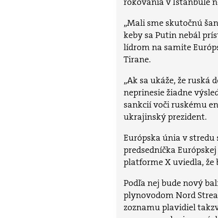
rokovania v Istanbule n
„Mali sme skutočnú šanc
keby sa Putin nebál prí
lídrom na samite Európs
Tirane.
„Ak sa ukáže, že ruská d
neprinesie žiadne výsled
sankcií voči ruskému e
ukrajinský prezident.
Európska únia v stredu s
predsedníčka Európskej
platforme X uviedla, že 
Podľa nej bude nový ba
plynovodom Nord Stream 
zoznamu plavidiel takzva