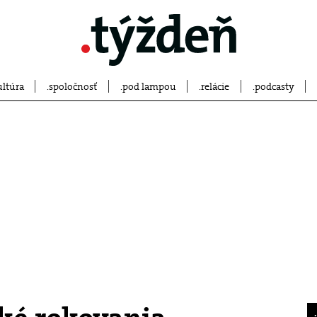
ultúra
spoločnosť
pod lampou
relácie
podcasty