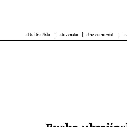
aktuálne číslo
slovensko
the economist
k