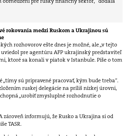
 obmedzení pre ruský finančný sektor,“ dodala
ové rokovania medzi Ruskom a Ukrajinou sú
ne
ých rozhovorov ešte dnes je možné, ale „v tejto
, uviedol pre agentúru AFP ukrajinský predstaviteľ
 ktoré sa konali v piatok v Istanbule. Píše o tom
ké „tímy sú pripravené pracovať, kým bude treba“.
ložením ruskej delegácie na príliš nízkej úrovni,
schopná „urobiť zmysluplné rozhodnutie o
 zároveň informujú, že Rusko a Ukrajina si od
íše TASR.