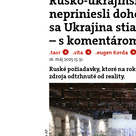
Rusko-ukrajins
nepriniesli doh
sa Ukrajina sti
– s komentárom
.tasr
.sita
.eugen Korda
+
+
+
16. máj 2025 15:31
Ruské požiadavky, ktoré na rok
zdroja odtrhnuté od reality.