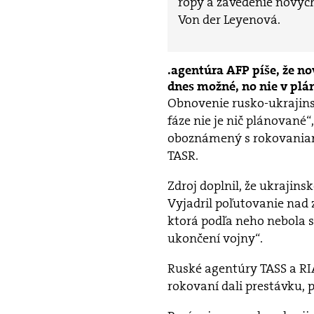
ropy a zavedenie nových
Von der Leyenová.
agentúra AFP píše, že n
dnes možné, no nie v plá
Obnovenie rusko-ukrajinsk
fáze nie je nič plánované“
oboznámený s rokovaniami,
TASR.
Zdroj doplnil, že ukrajins
Vyjadril poľutovanie nad z
ktorá podľa neho nebola 
ukončení vojny“.
Ruské agentúry TASS a RIA
rokovaní dali prestávku, p