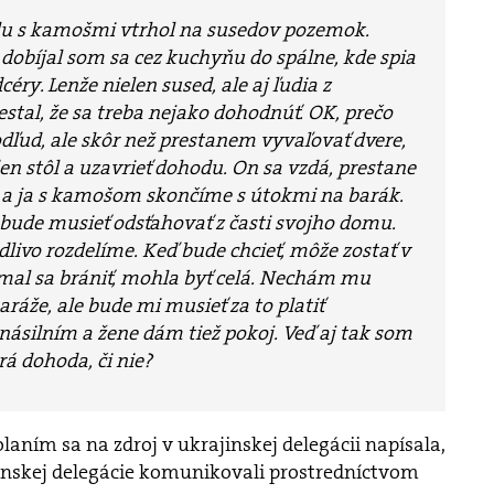
u s kamošmi vtrhol na susedov pozemok.
dobíjal som sa cez kuchyňu do spálne, kde spia
éry. Lenže nielen sused, ale aj ľudia z
estal, že sa treba nejako dohodnúť. OK, prečo
odľud, ale skôr než prestanem vyvaľovať dvere,
en stôl a uzavrieť dohodu. On sa vzdá, prestane
a ja s kamošom skončíme s útokmi na barák.
 bude musieť odsťahovať z časti svojho domu.
dlivo rozdelíme. Keď bude chcieť, môže zostať v
emal sa brániť, mohla byť celá. Nechám mu
aráže, ale bude mi musieť za to platiť
ásilním a žene dám tiež pokoj. Veď aj tak som
rá dohoda, či nie?
laním sa na zdroj v ukrajinskej delegácii napísala,
jinskej delegácie komunikovali prostredníctvom