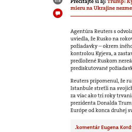
Prečítajte si aj:
Trump: Ký
mieru na Ukrajine nezme
Agentúra Reuters s odvola
uviedla, že Rusko na roko
požiadavky – okrem iného 
kontrolou Kyjeva, a zasta
predložené Ruskom nereá
prediskutované požiadav
Reuters pripomenul, že rus
Istanbule stretli na svo
za viac ako tri roky trva
prezidenta Donalda Trumpa
Európe od konca druhej sv
komentár Eugena Kord