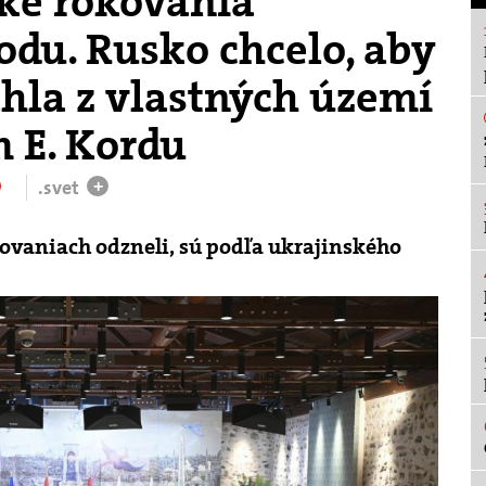
ké rokovania
odu. Rusko chcelo, aby
ahla z vlastných území
 E. Kordu
.svet
+
ovaniach odzneli, sú podľa ukrajinského