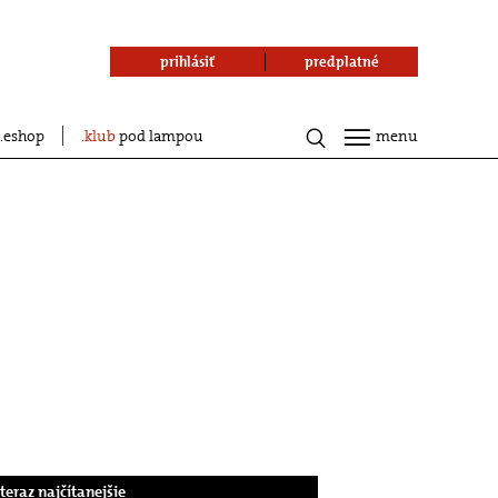
prihlásiť
predplatné
eshop
klub
pod lampou
menu
.teraz najčítanejšie