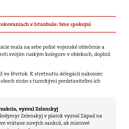
rokovaniach v Istanbule: Sme spokojní
gácie mala na sebe poľné vojenské oblečenie a
proti svojim ruským kolegom v oblekoch, doplnil
ž vo štvrtok. K stretnutiu delegácií nakoniec
oboch strán s tureckými predstaviteľmi ich
reakcia, vyzval Zelenskyj
lodymyr Zelenskyj v piatok vyzval Západ na
ve vrátane nových sankcií, ak mierové