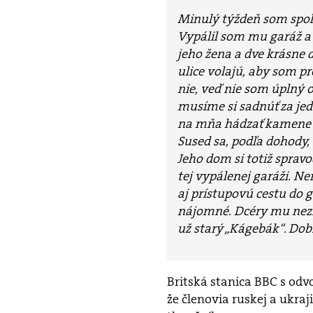
Minulý týždeň som spol
Vypálil som mu garáž a 
jeho žena a dve krásne dc
ulice volajú, aby som pr
nie, veď nie som úplný 
musíme si sadnúť za jed
na mňa hádzať kamene 
Sused sa, podľa dohody,
Jeho dom si totiž spravo
tej vypálenej garáži. N
aj prístupovú cestu do g
nájomné. Dcéry mu nezn
už starý „Kágebák“. Dob
Britská stanica BBC s odvo
že členovia ruskej a ukra