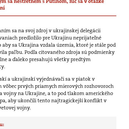
m sa nestretnem s Putinom, nič sa v otázke
ní
ním sa na svoj zdroj v ukrajinskej delegácii
vaniach predložilo pre Ukrajinu neprijateľné
aby sa Ukrajina vzdala územia, ktoré je stále pod
vila paľbu. Podľa citovaného zdroja sú podmienky
lne a ďaleko presahujú všetky predtým
ky.
kí a ukrajinskí vyjednávači sa v piatok v
jich vôbec prvých priamych mierových rozhovoroch
nia vojny na Ukrajine, a to pod tlakom amerického
, aby ukončili tento najtragickejší konflikt v
etovej vojny.
u: