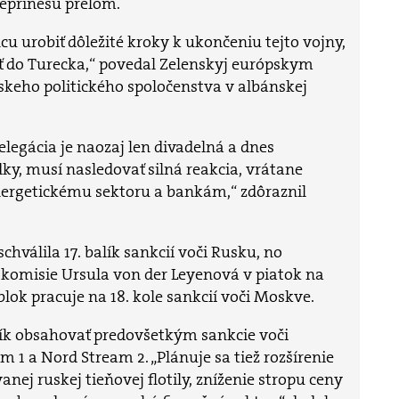
eprinesú prelom.
u urobiť dôležité kroky k ukončeniu tejto vojny,
sť do Turecka,“ povedal Zelenskyj európskym
keho politického spoločenstva v albánskej
elegácia je naozaj len divadelná a dnes
ky, musí nasledovať silná reakcia, vrátane
nergetickému sektoru a bankám,“ zdôraznil
chválila 17. balík sankcií voči Rusku, no
 komisie Ursula von der Leyenová v piatok na
blok pracuje na 18. kole sankcií voči Moskve.
lík obsahovať predovšetkým sankcie voči
1 a Nord Stream 2. „Plánuje sa tiež rozšírenie
nej ruskej tieňovej flotily, zníženie stropu ceny