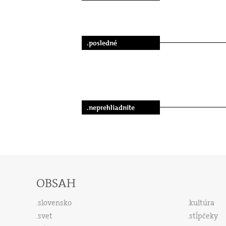
.posledné
.neprehliadnite
OBSAH
slovensko
kultúra
svet
stĺpčeky