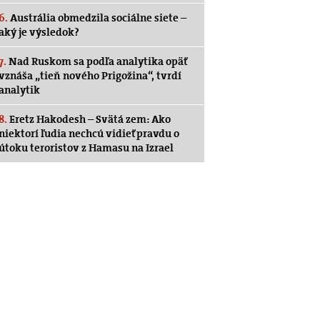
6.
Austrália obmedzila sociálne siete –
aký je výsledok?
7.
Nad Ruskom sa podľa analytika opäť
vznáša „tieň nového Prigožina“, tvrdí
analytik
8.
Eretz Hakodesh – Svätá zem: Ako
niektorí ľudia nechcú vidieť pravdu o
útoku teroristov z Hamasu na Izrael