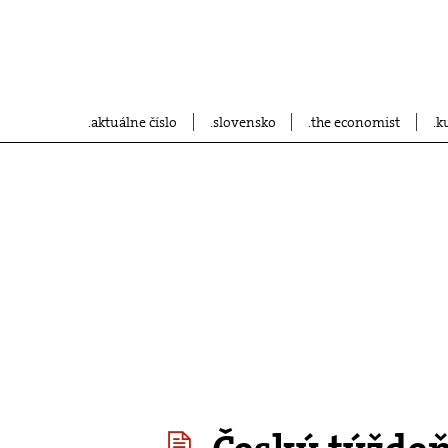
aktuálne číslo
slovensko
the economist
k