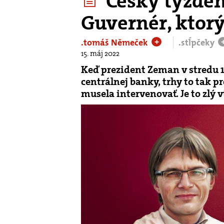
Český týžde
Guvernér, ktorý
.tomáš Němeček
.stĺpčeky
+
15. máj 2022
Keď prezident Zeman v stredu 1
centrálnej banky, trhy to tak p
musela intervenovať. Je to zlý 