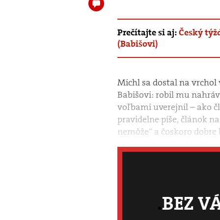
Prečítajte si aj:
Český týž
(Babišovi)
Michl sa dostal na vrchol
Babišovi: robil mu nahrá
voľbami uverejnil – ako 
pravidelne píše, článok na
nemôže“ a čoskoro dobre b
BEZ V