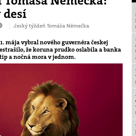
ň Tomáša Němečka:
 desí
.český týždeň Tomáša Němečka
+
1. mája vybral nového guvernéra českej
restrašilo, že koruna prudko oslabila a banka
vtip a nočná mora v jednom.