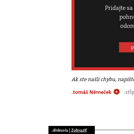
Pridajte sa
pohnú
odom
p
Ak ste našli chybu, napíš
.tomáš Němeček
.stĺ
+
.diskusia |
Zobraziť