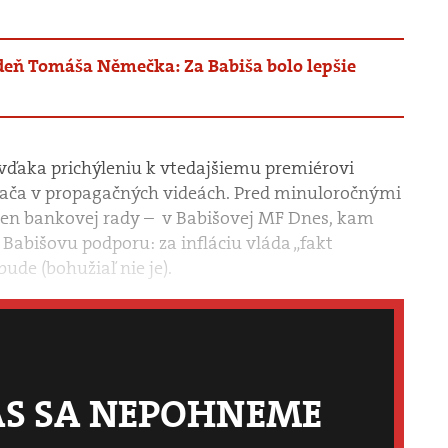
deň Tomáša Němečka: Za Babiša bolo lepšie
 vďaka prichýleniu k vtedajšiemu premiérovi
vača v propagačných videách. Pred minuloročnými
člen bankovej rady – v Babišovej MF Dnes, kam
 Babišovu podporu: za infláciu vláda „fakt
ude (bohužiaľ nie je).
ÁS SA NEPOHNEME