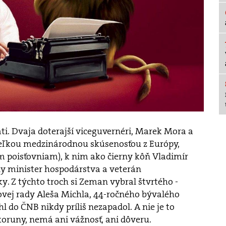
áti. Dvaja doterajší viceguvernéri, Marek Mora a
eľkou medzinárodnou skúsenosťou z Európy,
m poisťovniam), k nim ako čierny kôň Vladimír
ny minister hospodárstva a veterán
 Z týchto troch si Zeman vybral štvrtého -
vej rady Aleša Michla, 44-ročného bývalého
l do ČNB nikdy príliš nezapadol. A nie je to
koruny, nemá ani vážnosť, ani dôveru.