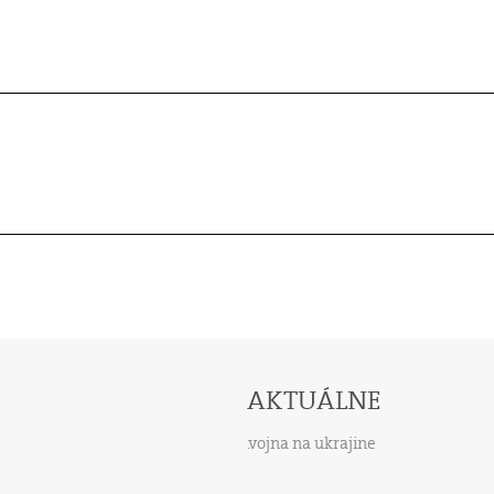
AKTUÁLNE
vojna na ukrajine