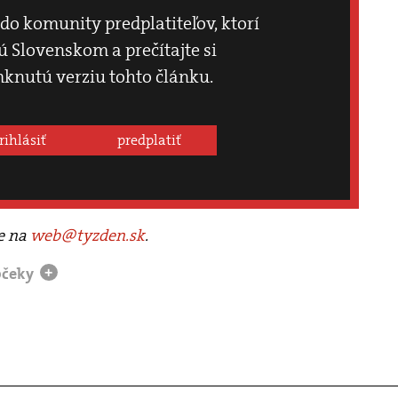
 do komunity predplatiteľov, ktorí
 Slovenskom a prečítajte si
knutú verziu tohto článku.
rihlásiť
predplatiť
te na
web@tyzden.sk
.
pčeky
+