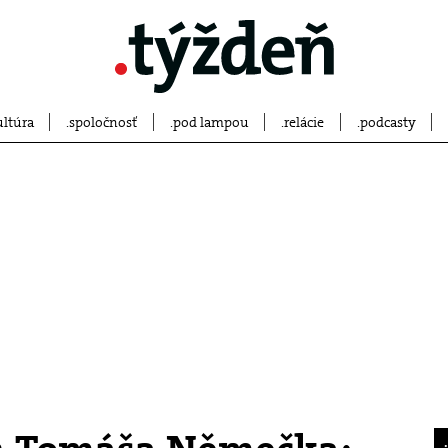
ultúra
spoločnosť
pod lampou
relácie
podcasty