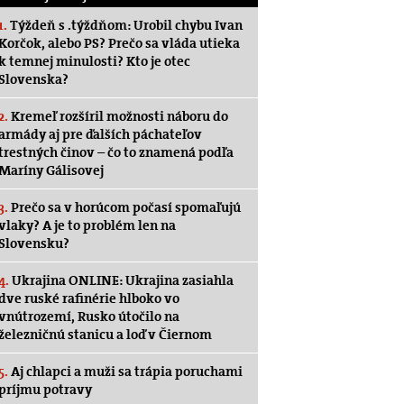
1.
Týždeň s .týždňom: Urobil chybu Ivan
Korčok, alebo PS? Prečo sa vláda utieka
k temnej minulosti? Kto je otec
Slovenska?
2.
Kremeľ rozšíril možnosti náboru do
armády aj pre ďalších páchateľov
trestných činov – čo to znamená podľa
Maríny Gálisovej
3.
Prečo sa v horúcom počasí spomaľujú
vlaky? A je to problém len na
Slovensku?
4.
Ukrajina ONLINE: Ukrajina zasiahla
dve ruské rafinérie hlboko vo
vnútrozemí, Rusko útočilo na
železničnú stanicu a loď v Čiernom
5.
Aj chlapci a muži sa trápia poruchami
príjmu potravy