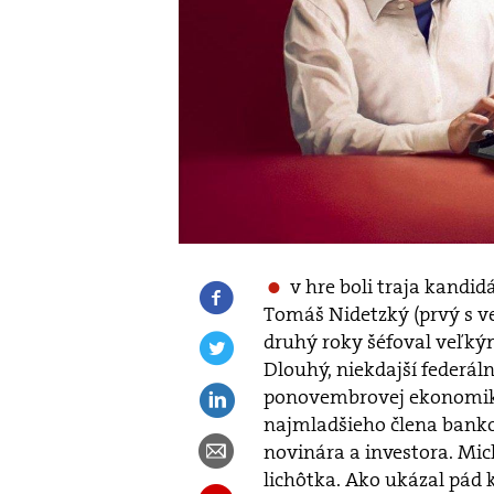
v hre boli traja kandid
Tomáš Nidetzký (prvý s v
druhý roky šéfoval veľký
Dlouhý, niekdajší federál
ponovembrovej ekonomiky.
najmladšieho člena banko
novinára a investora. Mich
lichôtka. Ako ukázal pád 