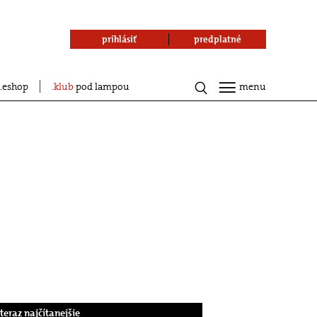
prihlásiť
predplatné
eshop
klub
pod lampou
menu
.teraz najčítanejšie