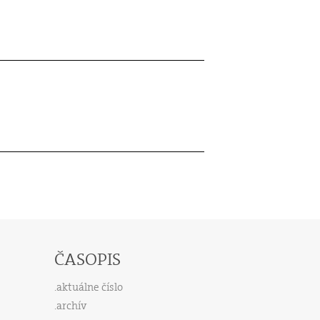
ČASOPIS
aktuálne číslo
archív