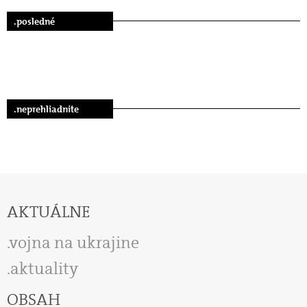
.posledné
.neprehliadnite
AKTUÁLNE
vojna na ukrajine
aktuality
OBSAH