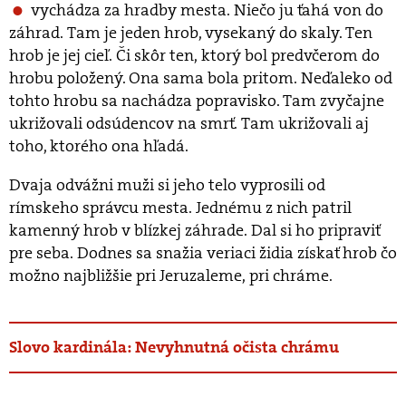
vychádza za hradby mesta. Niečo ju ťahá von do
záhrad. Tam je jeden hrob, vysekaný do skaly. Ten
hrob je jej cieľ. Či skôr ten, ktorý bol predvčerom do
hrobu položený. Ona sama bola pritom. Neďaleko od
tohto hrobu sa nachádza popravisko. Tam zvyčajne
ukrižovali odsúdencov na smrť. Tam ukrižovali aj
toho, ktorého ona hľadá.
Dvaja odvážni muži si jeho telo vyprosili od
rímskeho správcu mesta. Jednému z nich patril
kamenný hrob v blízkej záhrade. Dal si ho pripraviť
pre seba. Dodnes sa snažia veriaci židia získať hrob čo
možno najbližšie pri Jeruzaleme, pri chráme.
Slovo kardinála: Nevyhnutná očista chrámu