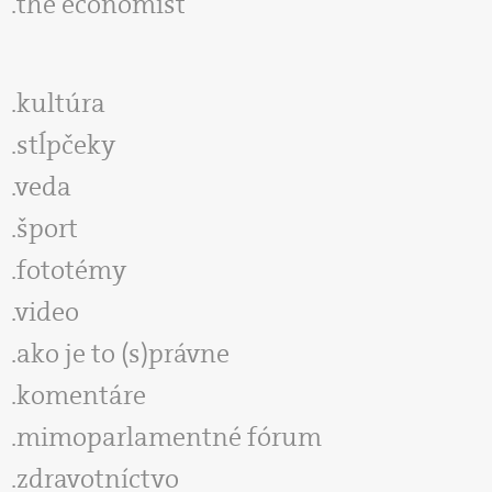
the economist
kultúra
stĺpčeky
veda
šport
fototémy
video
ako je to (s)právne
komentáre
mimoparlamentné fórum
zdravotníctvo