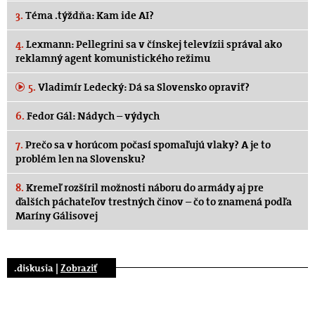
3.
Téma .týždňa: Kam ide AI?
4.
Lexmann: Pellegrini sa v čínskej televízii správal ako
reklamný agent komunistického režimu
5.
Vladimír Ledecký: Dá sa Slovensko opraviť?
6.
Fedor Gál: Nádych – výdych
7.
Prečo sa v horúcom počasí spomaľujú vlaky? A je to
problém len na Slovensku?
8.
Kremeľ rozšíril možnosti náboru do armády aj pre
ďalších páchateľov trestných činov – čo to znamená podľa
Maríny Gálisovej
.diskusia |
Zobraziť