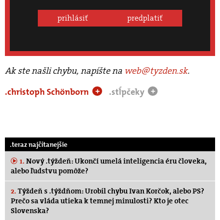
prihlásiť
predplatiť
Ak ste našli chybu, napíšte na
web@tyzden.sk
.
.christoph Schönborn
.stĺpčeky
+
+
.teraz najčítanejšie
1.
Nový .týždeň: Ukončí umelá inteligencia éru človeka,
alebo ľudstvu pomôže?
2.
Týždeň s .týždňom: Urobil chybu Ivan Korčok, alebo PS?
Prečo sa vláda utieka k temnej minulosti? Kto je otec
Slovenska?