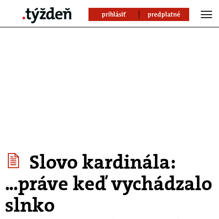
prihlásiť
predplatné
Slovo kardinála:
...práve keď vychádzalo
slnko