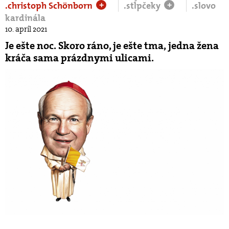
.christoph Schönborn
.stĺpčeky
.slovo
+
+
kardinála
10. apríl 2021
Je ešte noc. Skoro ráno, je ešte tma, jedna žena
kráča sama prázdnymi ulicami.