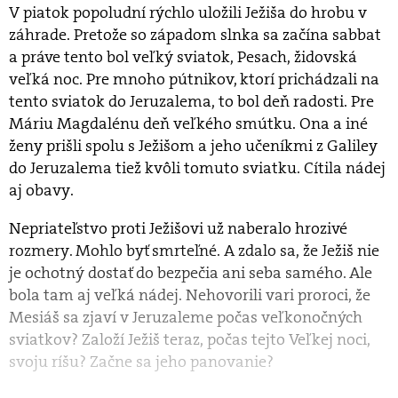
V piatok popoludní rýchlo uložili Ježiša do hrobu v
záhrade. Pretože so západom slnka sa začína sabbat
a práve tento bol veľký sviatok, Pesach, židovská
veľká noc. Pre mnoho pútnikov, ktorí prichádzali na
tento sviatok do Jeruzalema, to bol deň radosti. Pre
Máriu Magdalénu deň veľkého smútku. Ona a iné
ženy prišli spolu s Ježišom a jeho učeníkmi z Galiley
do Jeruzalema tiež kvôli tomuto sviatku. Cítila nádej
aj obavy.
Nepriateľstvo proti Ježišovi už naberalo hrozivé
rozmery. Mohlo byť smrteľné. A zdalo sa, že Ježiš nie
je ochotný dostať do bezpečia ani seba samého. Ale
bola tam aj veľká nádej. Nehovorili vari proroci, že
Mesiáš sa zjaví v Jeruzaleme počas veľkonočných
sviatkov? Založí Ježiš teraz, počas tejto Veľkej noci,
svoju ríšu? Začne sa jeho panovanie?