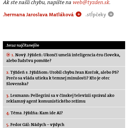
Ak ste našli chybu, napíšte na
web@tyzden.sk
.
.hermana Jaroslava Matláková
.stĺpčeky
+
+
.teraz najčítanejšie
1.
Nový .týždeň: Ukončí umelá inteligencia éru človeka,
alebo ľudstvu pomôže?
2.
Týždeň s .týždňom: Urobil chybu Ivan Korčok, alebo PS?
Prečo sa vláda utieka k temnej minulosti? Kto je otec
Slovenska?
3.
Lexmann: Pellegrini sa v čínskej televízii správal ako
reklamný agent komunistického režimu
4.
Téma .týždňa: Kam ide AI?
5.
Fedor Gál: Nádych – výdych