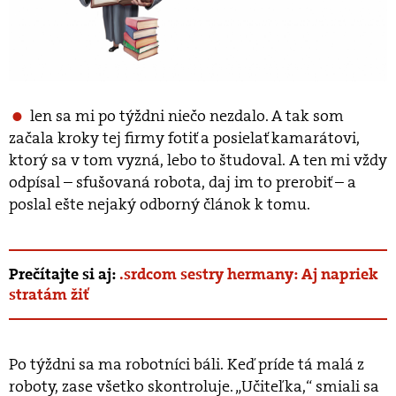
len sa mi po týždni niečo nezdalo. A tak som
začala kroky tej firmy fotiť a posielať kamarátovi,
ktorý sa v tom vyzná, lebo to študoval. A ten mi vždy
odpísal – sfušovaná robota, daj im to prerobiť – a
poslal ešte nejaký odborný článok k tomu.
Prečítajte si aj:
.srdcom sestry hermany: Aj napriek
stratám žiť
Po týždni sa ma robotníci báli. Keď príde tá malá z
roboty, zase všetko skontroluje. „Učiteľka,“ smiali sa