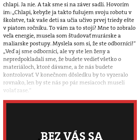
chlapi. Ja nie. A tak sme si na záver sadli. Hovorím
im: „Chlapi, kebyže ja takto fušujem svoju robotu v
školstve, tak vaše deti sa učia učivo prvej triedy ešte
v piatom ročníku. To vám za to stojí? Mne to zobralo
veľa energie, musela som študovať murárske a
maliarske postupy. Myslela som si, že ste odborníci!“
„Veď aj sme odborníci, ale vy ste len ženy a
nepredpokladali sme, že budete vedieť všetko o
materiáloch, ktoré dávame, a že nás budete
kontrolovať. V konečnom dôsledku by to vyzeralo
rovnako, len by ste nás po pár mesiacoch museli
volať zase.“
BEZ VÁS SA