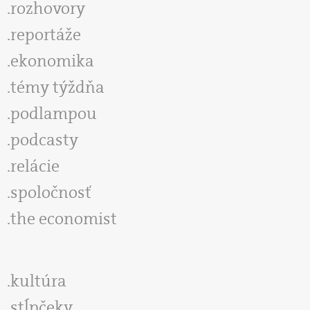
rozhovory
reportáže
ekonomika
témy týždňa
podlampou
podcasty
relácie
spoločnosť
the economist
kultúra
stĺpčeky