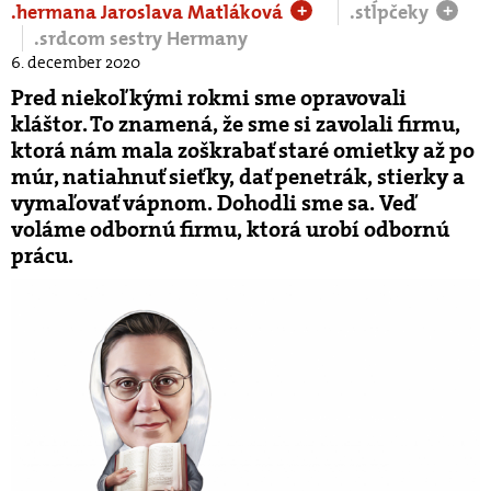
.hermana Jaroslava Matláková
.stĺpčeky
+
+
.srdcom sestry Hermany
6. december 2020
Pred niekoľkými rokmi sme opravovali
kláštor. To znamená, že sme si zavolali firmu,
ktorá nám mala zoškrabať staré omietky až po
múr, natiahnuť sieťky, dať penetrák, stierky a
vymaľovať vápnom. Dohodli sme sa. Veď
voláme odbornú firmu, ktorá urobí odbornú
prácu.