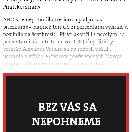
Pirátskej strany.
ANO síce nepotvrdilo tretinovú podporu z
prieskumov, napriek tomu s 21 percentami vyhralo a
posilnilo na šesť kresiel. Piráti skončili s necelými 14
percentami až tretí, tesne za ODS (ich politický
veterán Alexandr Vondra sa po rokoch vrátil z
ústrania a vďaka 29 tisícom preferenčných hlasov
vyskočil z 15. miesta kandidátky na druhé).
BEZ VÁS SA
NEPOHNEME