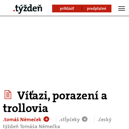
prihlásiť
predplatné
Víťazi, porazení a
trollovia
.tomáš Němeček
.stĺpčeky
.český
+
+
týždeň Tomáša Němečka