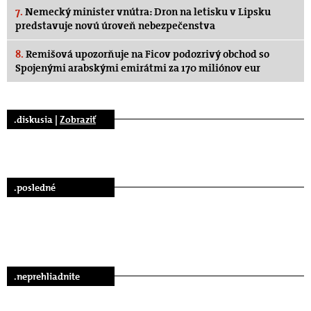
7.
Nemecký minister vnútra: Dron na letisku v Lipsku
predstavuje novú úroveň nebezpečenstva
8.
Remišová upozorňuje na Ficov podozrivý obchod so
Spojenými arabskými emirátmi za 170 miliónov eur
.diskusia |
Zobraziť
.posledné
.neprehliadnite