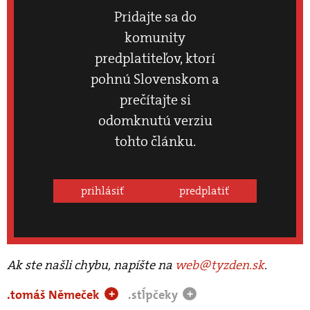
Pridajte sa do
komunity
predplatiteľov, ktorí
pohnú Slovenskom a
prečítajte si
odomknutú verziu
tohto článku.
prihlásiť
predplatiť
Ak ste našli chybu, napíšte na
web@tyzden.sk
.
.tomáš Němeček
.stĺpčeky
+
+