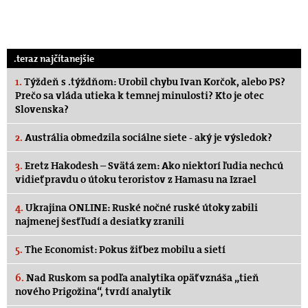
.teraz najčítanejšie
1.
Týždeň s .týždňom: Urobil chybu Ivan Korčok, alebo PS?
Prečo sa vláda utieka k temnej minulosti? Kto je otec
Slovenska?
2.
Austrália obmedzila sociálne siete - aký je výsledok?
3.
Eretz Hakodesh – Svätá zem: Ako niektorí ľudia nechcú
vidieť pravdu o útoku teroristov z Hamasu na Izrael
4.
Ukrajina ONLINE: Ruské nočné ruské útoky zabili
najmenej šesť ľudí a desiatky zranili
5.
The Economist: Pokus žiť bez mobilu a sietí
6.
Nad Ruskom sa podľa analytika opäť vznáša „tieň
nového Prigožina“, tvrdí analytik