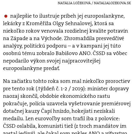
NATÁLIA LOŽEKOVÁ / NATALIALOZEKOVA.SK
najlepšie to ilustruje príbeh jej europoslankyne,
lekárky z Kroměříža Olgy Sehnalovej, ktorá sa
niekoľko rokov venovala rozdielnej kvalite potravín
na Západe a na Východe. Zhromaždila presvedčivé
analýzy, politickú podporu – a v kampani jej túto
osobnú tému zobralo Babišovo ANO. ČSSD sa vôbec
nepodarilo výkon svojej najpracovitejšej
europoslankyne predať.
Na začiatku tohto roka som mal niekoľko proroctiev
pre tento rok (.týždeň č. 1-2 / 2019): minister dopravy
naozaj skončil, obdobie ekonomického rastu
pokračuje, polícia uzavrela vyšetrovanie premiérovej
dotačnej kauzy Čapí hnízdo, hokejisti nezískali
medailu. Len eurovoľby som trafil iba z polovice:
ČSSD oslabila, komunisti tiež (z troch mandátov im
zostal jediný), ale čakal som pokles ANO a víťazstvo