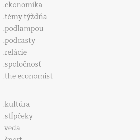
ekonomika
témy týždňa
podlampou
podcasty
relácie
spoločnosť
the economist
kultúra
stĺpčeky
veda
šport