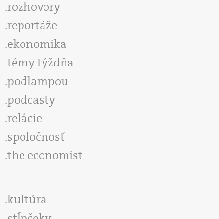
rozhovory
reportáže
ekonomika
témy týždňa
podlampou
podcasty
relácie
spoločnosť
the economist
kultúra
stĺpčeky