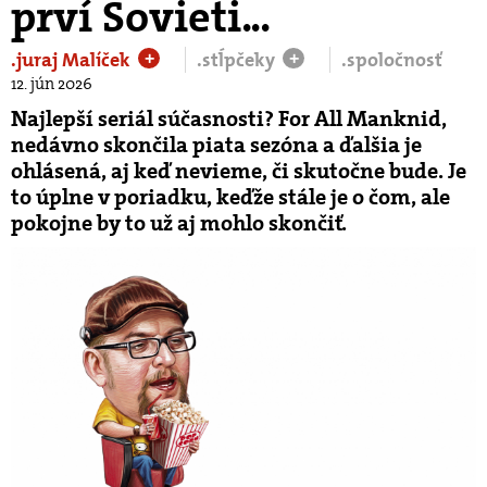
prví Sovieti...
.juraj Malíček
.stĺpčeky
.spoločnosť
+
+
12. jún 2026
Najlepší seriál súčasnosti? For All Manknid,
nedávno skončila piata sezóna a ďalšia je
ohlásená, aj keď nevieme, či skutočne bude. Je
to úplne v poriadku, keďže stále je o čom, ale
pokojne by to už aj mohlo skončiť.