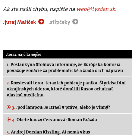
Ak ste našli chybu, napíšte na
web@tyzden.sk
.
.juraj Malíček
.stĺpčeky
+
+
.teraz najčítanejšie
1.
Poslankyňa Stohlová informuje, že Európska komisia
považuje zonácie za problematické a žiada o ich nápravu
2.
Rozsievali teror, teraz ich pohlcuje panika. Štyridsať dní
ukrajinských úderov, ktoré donútili Rusov ochutnať
vlastnú medicínu
3.
.pod lampou: Je Izrael v práve, alebo je vinný?
4.
Obete kauzy Cervanová: Roman Brázda
5.
Andrej Dorsian Kiszling: AI nemá vkus