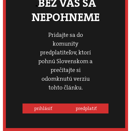
BEZ VÁS SA
NEPOHNEME
Pridajte sa do
komunity
predplatiteľov, ktorí
pohnú Slovenskom a
prečítajte si
odomknutú verziu
tohto článku.
prihlásiť
predplatiť