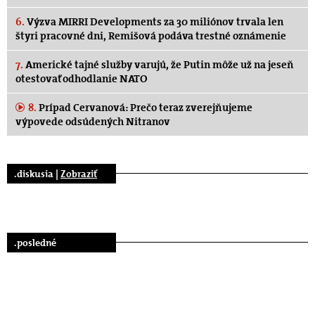
6.
Výzva MIRRI Developments za 30 miliónov trvala len
štyri pracovné dni, Remišová podáva trestné oznámenie
7.
Americké tajné služby varujú, že Putin môže už na jeseň
otestovať odhodlanie NATO
8.
Prípad Cervanová: Prečo teraz zverejňujeme
výpovede odsúdených Nitranov
.diskusia |
Zobraziť
.posledné