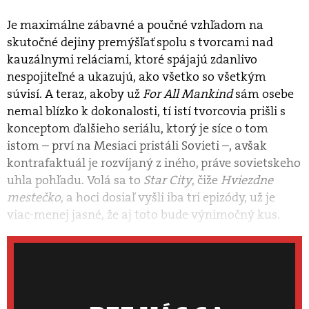
Je maximálne zábavné a poučné vzhľadom na
skutočné dejiny premýšľať spolu s tvorcami nad
kauzálnymi reláciami, ktoré spájajú zdanlivo
nespojiteľné a ukazujú, ako všetko so všetkým
súvisí. A teraz, akoby už
For All Mankind
sám osebe
nemal blízko k dokonalosti, tí istí tvorcovia prišli s
konceptom ďalšieho seriálu, ktorý je síce o tom
istom – prví na Mesiaci pristáli Sovieti –, avšak
kontrafaktuál je rozvíjaný z iného, práve sovietskeho
uhla pohľadu. Volá sa to
Star City
, čiže
Hviezdne
mestečko
, a hoci dosiaľ vyšli iba tri epizódy, už je
viac-menej jasné, že aj toto bude výnimočný kus.