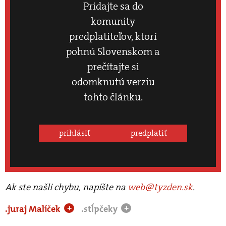
Pridajte sa do
komunity
predplatiteľov, ktorí
pohnú Slovenskom a
prečítajte si
odomknutú verziu
tohto článku.
prihlásiť
predplatiť
Ak ste našli chybu, napíšte na
web@tyzden.sk
.
.juraj Malíček
.stĺpčeky
+
+