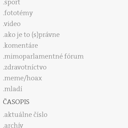
šport
fototémy
video
ako je to (s)právne
komentáre
mimoparlamentné fórum
zdravotníctvo
meme/hoax
mladí
ČASOPIS
aktuálne číslo
archív