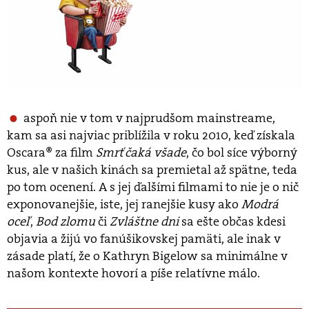
aspoň nie v tom v najprudšom mainstreame,
kam sa asi najviac priblížila v roku 2010, keď získala
Oscara® za film
Smrť čaká všade
, čo bol síce výborný
kus, ale v našich kinách sa premietal až spätne, teda
po tom ocenení. A s jej ďalšími filmami to nie je o nič
exponovanejšie, iste, jej ranejšie kusy ako
Modrá
oceľ
,
Bod zlomu
či
Zvláštne dni
sa ešte občas kdesi
objavia a žijú vo fanúšikovskej pamäti, ale inak v
zásade platí, že o Kathryn Bigelow sa minimálne v
našom kontexte hovorí a píše relatívne málo.