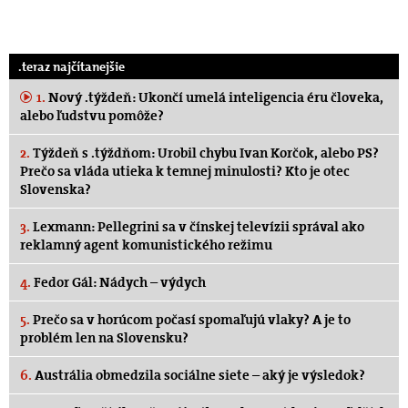
.teraz najčítanejšie
1.
Nový .týždeň: Ukončí umelá inteligencia éru človeka,
alebo ľudstvu pomôže?
2.
Týždeň s .týždňom: Urobil chybu Ivan Korčok, alebo PS?
Prečo sa vláda utieka k temnej minulosti? Kto je otec
Slovenska?
3.
Lexmann: Pellegrini sa v čínskej televízii správal ako
reklamný agent komunistického režimu
4.
Fedor Gál: Nádych – výdych
5.
Prečo sa v horúcom počasí spomaľujú vlaky? A je to
problém len na Slovensku?
6.
Austrália obmedzila sociálne siete – aký je výsledok?