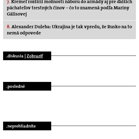
7.
Kremeľ rozšíril možnosti náboru do armády aj pre ďalších
páchateľov trestných činov – čo to znamená podľa Maríny
Gálisovej
8.
Alexander Duleba: Ukrajina je tak vpredu, že Rusko na to
nemá odpovede
.diskusia |
Zobraziť
.posledné
.neprehliadnite