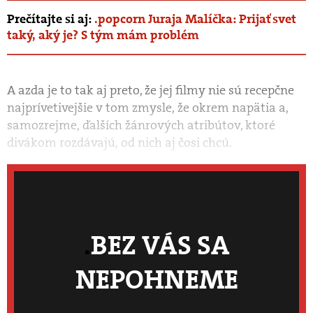
Prečítajte si aj:
.popcorn Juraja Malíčka: Prijať svet
taký, aký je? S tým mám problém
A azda je to tak aj preto, že jej filmy nie sú recepčne
najprívetivejšie v tom zmysle, že okrem napätia a,
samozrejme, ďalších žánrových atribútov, ktoré
divákom rozdávajú, od nich aj čosi chcú.
BEZ VÁS SA
NEPOHNEME