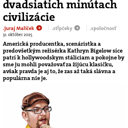
dvadsiatich minútach
civilizácie
.juraj Malíček
.stĺpčeky
.spoločnosť
+
+
31. október 2025
Americká producentka, scenáristka a
predovšetkým režisérka Kathryn Bigelow síce
patrí k hollywoodskym stáliciam a pokojne by
sme ju mohli považovať za žijúcu klasičku,
avšak pravda je aj to, že zas až taká slávna a
populárna nie je.