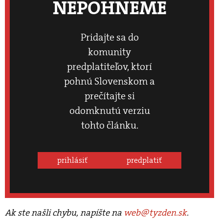
NEPOHNEME
Pridajte sa do
komunity
predplatiteľov, ktorí
pohnú Slovenskom a
prečítajte si
odomknutú verziu
tohto článku.
prihlásiť
predplatiť
Ak ste našli chybu, napíšte na
web@tyzden.sk
.