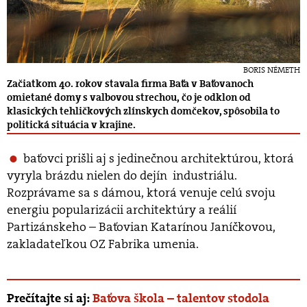
BORIS NÉMETH
Začiatkom 40. rokov stavala firma Baťa v Baťovanoch
omietané domy s valbovou strechou, čo je odklon od
klasických tehličkových zlínskych domčekov, spôsobila to
politická situácia v krajine.
baťovci prišli aj s jedinečnou architektúrou, ktorá
vyryla brázdu nielen do dejín industriálu.
Rozprávame sa s dámou, ktorá venuje celú svoju
energiu popularizácii architektúry a reálií
Partizánskeho – Baťovian Katarínou Janíčkovou,
zakladateľkou OZ Fabrika umenia.
Prečítajte si aj:
Baťova škola – talentov stodola