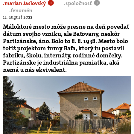
.marian Jaslovský
.spoločnosť
+
+
.fenomén
12. august 2022
Máloktoré mesto môže presne na deň povedať
dátum svojho vzniku, ale Baťovany, neskôr
Partizánske, áno. Bolo to 8. 8. 1938. Mesto bolo
totiž projektom firmy Baťa, ktorý tu postavil
fabriku, školu, internáty, rodinné domčeky.
Partizánske je industriálna pamiatka, aká
nemá u nás ekvivalent.