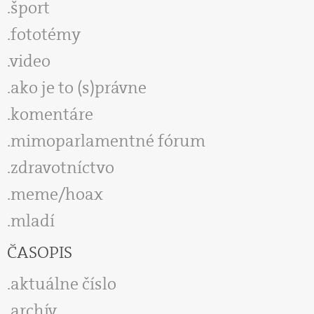
šport
fototémy
video
ako je to (s)právne
komentáre
mimoparlamentné fórum
zdravotníctvo
meme/hoax
mladí
ČASOPIS
aktuálne číslo
archív