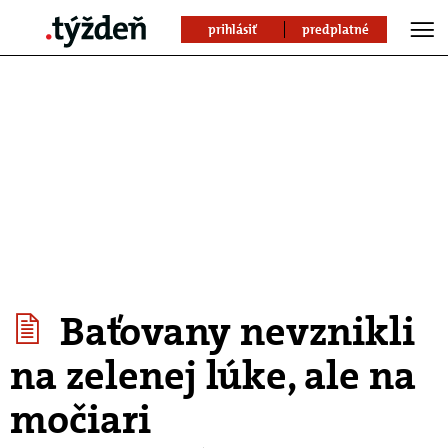
prihlásiť
predplatné
Baťovany nevznikli
na zelenej lúke, ale na
močiari