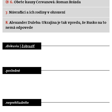
6.
Obete kauzy Cervanová: Roman Brázda
7.
Návraťáci a ich rodiny v ohrození
8.
Alexander Duleba: Ukrajina je tak vpredu, že Rusko na to
nemá odpovede
.diskusia |
Zobraziť
.posledné
.neprehliadnite