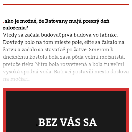
ako je možné, že Baťovany majú presný deň
založenia?
Vtedy sa začala budovať prvá budova vo fabrike.
Dovtedy bolo na tom mieste pole, ešte sa čakalo na
žatvu a začalo sa stavať až po žatve. Smerom k
dnešnému kostolu bola zasa pôda veľmi močaristá,
pretože rieka Nitra bola rozvetvená a bola tu veľmi
vysoká spodná voda. Baťovci postavili mesto doslova
na močiari.
BEZ VÁS SA