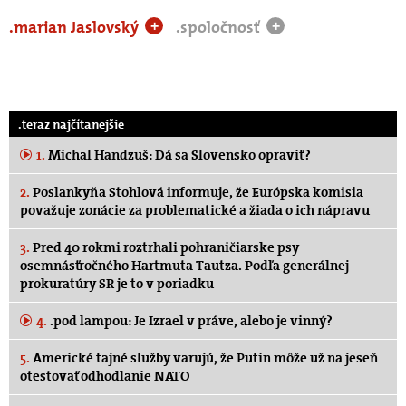
.marian Jaslovský
.spoločnosť
+
+
.teraz najčítanejšie
1.
Michal Handzuš: Dá sa Slovensko opraviť?
2.
Poslankyňa Stohlová informuje, že Európska komisia
považuje zonácie za problematické a žiada o ich nápravu
3.
Pred 40 rokmi roztrhali pohraničiarske psy
osemnásťročného Hartmuta Tautza. Podľa generálnej
prokuratúry SR je to v poriadku
4.
.pod lampou: Je Izrael v práve, alebo je vinný?
5.
Americké tajné služby varujú, že Putin môže už na jeseň
otestovať odhodlanie NATO