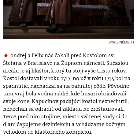
BORIS NÉMETH
ondrej a Felix nás čakali pred Kostolom sv.
Štefana v Bratislave na Župnom námestí. Súčasťou
areálu je aj kláštor, ktorý tu stojí vyše tristo rokov.
Kostol dostavali v roku 1717, no už v roku 1735 bol na
spadnutie, nachádzal sa na bahnitej pôde. Pôvodne
tam vraj bola vodná nádrž, kde husári obriaďovali
svoje kone. Kapucínov padajúci kostol neznechutil,
nenechali sa odradiť, od základu ho zreštaurovali.
Teraz pred ním stojíme, miesto svätenej vody si do
dlaní čapujeme dezinfekciu a vchádzame bočným
vchodom do kláštorného komplexu.