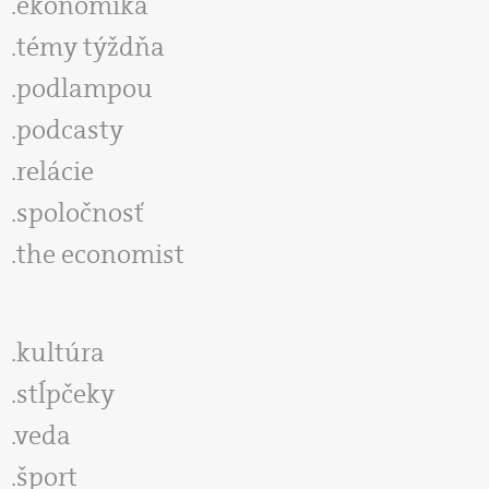
ekonomika
témy týždňa
podlampou
podcasty
relácie
spoločnosť
the economist
kultúra
stĺpčeky
veda
šport