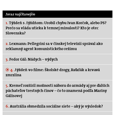
.teraz najčítanejšie
1.
Týždeň s .týždňom: Urobil chybu Ivan Korčok, alebo PS?
Prečo sa vláda utieka k temnej minulosti? Kto je otec
Slovenska?
2.
Lexmann: Pellegrini sa v čínskej televízii správal ako
reklamný agent komunistického režimu
3.
Fedor Gál: Nádych – výdych
4.
.týždeň vo filme: Školské drogy, Raťafák a krvavá
zmrzlina
5.
Kremeľ rozšíril možnosti náboru do armády aj pre ďalších
páchateľov trestných činov – čo to znamená podľa Maríny
Gálisovej
6.
Austrália obmedzila sociálne siete – aký je výsledok?