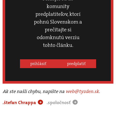
komunity
predplatiteľov, ktorí
pohnú Slovenskom a
prečítajte si
odomknutú verziu
tohto článku.
prihlásiť
predplatiť
Ak ste našli chybu, napíšte na
web@tyzden.sk
.
.štefan Chrappa
.spoločnosť
+
+