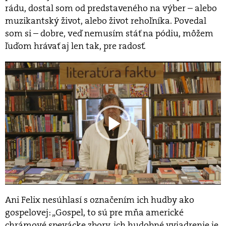
rádu, dostal som od predstaveného na výber – alebo
muzikantský život, alebo život rehoľníka. Povedal
som si – dobre, veď nemusím stáť na pódiu, môžem
ľuďom hrávať aj len tak, pre radosť.
.TÝŽDEŇ
Ani Felix nesúhlasí s označením ich hudby ako
gospelovej: „Gospel, to sú pre mňa americké
chrámové spevácke zbory, ich hudobné vyjadrenie je