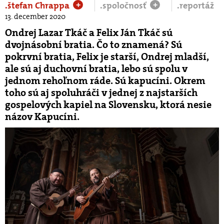
.štefan Chrappa
.spoločnosť
.reportáž
+
+
13. december 2020
Ondrej Lazar Tkáč a Felix Ján Tkáč sú
dvojnásobní bratia. Čo to znamená? Sú
pokrvní bratia, Felix je starší, Ondrej mladší,
ale sú aj duchovní bratia, lebo sú spolu v
jednom rehoľnom ráde. Sú kapucíni. Okrem
toho sú aj spoluhráči v jednej z najstarších
gospelových kapiel na Slovensku, ktorá nesie
názov Kapucíni.