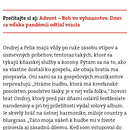
Prečítajte si aj:
Advent – Boh vo vyhnanstve. Dnes
sa vďaka pandémii odtiaľ vracia
Ondrej a Felix majú vždy po ruke zásobu vtipov a
úsmevných príbehov, tentoraz takých, ktoré sa
týkajú kňazskej služby a korony. Pýtam sa na to, ako
sa vlastne dostali ku gospelu, ale obaja bratia ma
poopravia. Oni sami sa za gospelových muzikantov
nepovažujú. „Hráme hudbu, ktorá má kresťanské
posolstvo, posolstvo lásky, je v nej veľa folku,“ hovorí
brat Ondrej, ktorý pred pár dňami oslávil šesťdesiate
narodeniny a pri tej príležitosti vydal sólový album.
Je skvelý hráč na ústnej harmonike, miluje country a
bluegrass. „Táto moja vášeň k hudbe mi v živote
priniesla aj zásadnú dilemu. Keď som vstupoval do