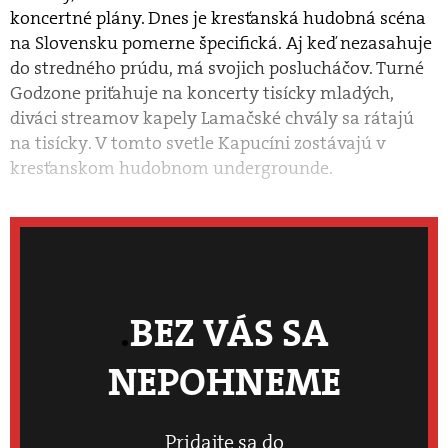
koncertné plány. Dnes je kresťanská hudobná scéna
na Slovensku pomerne špecifická. Aj keď nezasahuje
do stredného prúdu, má svojich poslucháčov. Turné
Godzone priťahuje na koncerty tisícky mladých,
diváci streamov kapely Lamačské chvály sa rátajú
na tisícky. V tomto svetle Kapucíni zostávajú v
kresťanskom hudobnom undergrounde.
BEZ VÁS SA
NEPOHNEME
Pridajte sa do