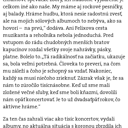
celkom iné ako naše. My máme aj rockové pesničky,
aj balady. Hráme hudbu, ktorá nesie radostnú zvesť,
ale na mojich sólových albumoch to nebýva, ako sa
hovorí – na prvú,“ dodáva. Ani Felixova cesta
muzikanta a rehoľníka nebola jednoduchá. Pred
vstupom do rádu chudobných menších bratov
kapucínov rozdal všetky svoje nahrávky, pásky,
platne. Bolelo to. „Tá radikálnosť na začiatku, ukazuje
sa, bola veľmi potrebná. Človeka to preverí, na čom
mu záleží a čoho je schopný sa vzdať. Nakoniec,
každý sa musí niečoho zrieknuť. Zázrak však je, že sa
nám to zúročilo tisícnásobne. Keď už sme mali
zložené večné sľuby, keď sme boli kňazmi, dovolili
nám opäť koncertovať. Je to už dvadsaťpäť rokov, čo
aktívne hráme.“
Za ten čas zahrali viac ako tisíc koncertov, vydali
albumy, no aktuálna situácia s koronou zbrzdila ich