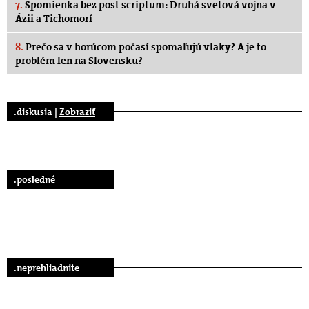
7.
Spomienka bez post scriptum: Druhá svetová vojna v
Ázii a Tichomorí
8.
Prečo sa v horúcom počasí spomaľujú vlaky? A je to
problém len na Slovensku?
.diskusia |
Zobraziť
.posledné
.neprehliadnite