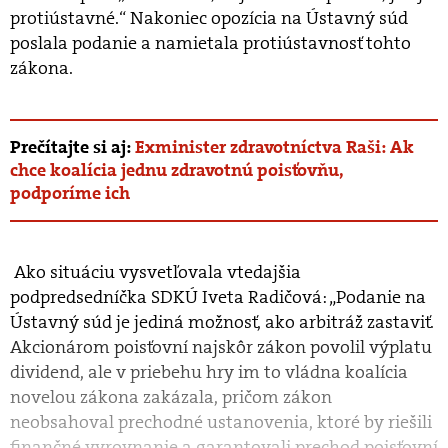
protiústavné.“ Nakoniec opozícia na Ústavný súd
poslala podanie a namietala protiústavnosť tohto
zákona.
Prečítajte si aj:
Exminister zdravotníctva Raši: Ak
chce koalícia jednu zdravotnú poisťovňu,
podporíme ich
Ako situáciu vysvetľovala vtedajšia
podpredsedníčka SDKÚ Iveta Radičová: „Podanie na
Ústavný súd je jediná možnosť, ako arbitráž zastaviť.
Akcionárom poisťovní najskôr zákon povolil výplatu
dividend, ale v priebehu hry im to vládna koalícia
novelou zákona zakázala, pričom zákon
neobsahoval prechodné ustanovenia, ktoré by riešili
finančné vyrovnanie a garantovali prechod poisťovní