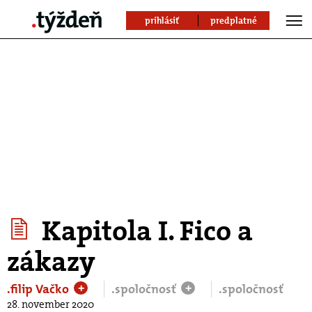
prihlásiť
predplatné
Kapitola I. Fico a
zákazy
.filip Vačko
.spoločnosť
.spoločnosť
+
+
28. november 2020