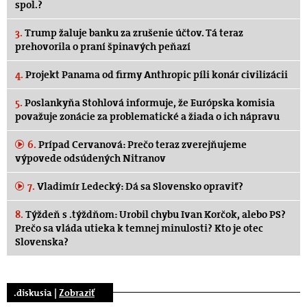
spol.?
3.
Trump žaluje banku za zrušenie účtov. Tá teraz
prehovorila o praní špinavých peňazí
4.
Projekt Panama od firmy Anthropic píli konár civilizácii
5.
Poslankyňa Stohlová informuje, že Európska komisia
považuje zonácie za problematické a žiada o ich nápravu
6.
Prípad Cervanová: Prečo teraz zverejňujeme
výpovede odsúdených Nitranov
7.
Vladimír Ledecký: Dá sa Slovensko opraviť?
8.
Týždeň s .týždňom: Urobil chybu Ivan Korčok, alebo PS?
Prečo sa vláda utieka k temnej minulosti? Kto je otec
Slovenska?
.diskusia |
Zobraziť