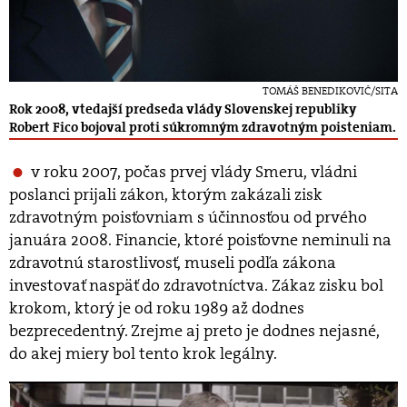
TOMÁŠ BENEDIKOVIČ/SITA
Rok 2008, vtedajší predseda vlády Slovenskej republiky
Robert Fico bojoval proti súkromným zdravotným poisteniam.
v roku 2007, počas prvej vlády Smeru, vládni
poslanci prijali zákon, ktorým zakázali zisk
zdravotným poisťovniam s účinnosťou od prvého
januára 2008. Financie, ktoré poisťovne neminuli na
zdravotnú starostlivosť, museli podľa zákona
investovať naspäť do zdravotníctva. Zákaz zisku bol
krokom, ktorý je od roku 1989 až dodnes
bezprecedentný. Zrejme aj preto je dodnes nejasné,
do akej miery bol tento krok legálny.