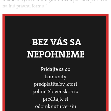
na inú právnu formu.“
BEZ VÁS SA
NEPOHNEME
Pridajte sa do
komunity
predplatiteľov, ktorí
pohnú Slovenskom a
prečítajte si
odomknutú verziu