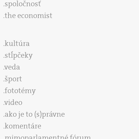
spoločnosť
the economist
kultúra
stĺpčeky
veda
šport
fototémy
video
ako je to (s)právne
komentáre
mimoparlamentné fórum