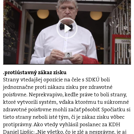
protiústavný zákaz zisku
Strany vtedajšej opozície na čele s SDKÚ boli
jednoznačne proti zákazu zisku pre zdravotné
poisťovne. Neprekvapivo, keďže práve to boli strany,
ktoré vytvorili systém, vďaka ktorému tu súkromné
zdravotné poisťovne mohli začať pôsobiť. Spočiatku si
tieto strany neboli isté tým, či je zákaz zisku vôbec
protiprávny. Ako vtedy vyhlásil poslanec za KDH
Daniel Lipšic: „Nie všetko, čo je zlé a nesprávne, je aj