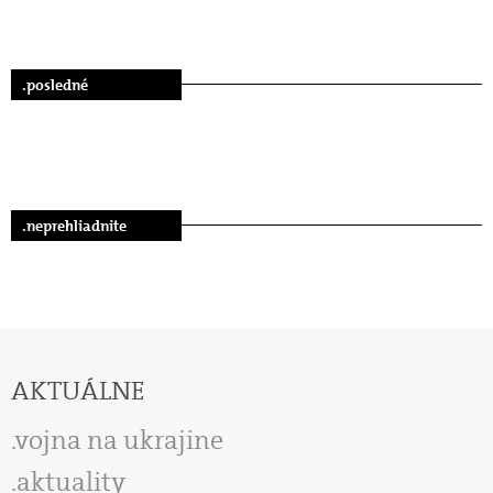
.posledné
.neprehliadnite
AKTUÁLNE
vojna na ukrajine
aktuality