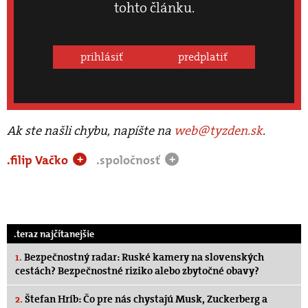
tohto článku.
prihlásiť
predplatiť
Ak ste našli chybu, napíšte na
web@tyzden.sk
.
.filip Vačko
.spoločnosť
+
+
.teraz najčítanejšie
1.
Bezpečnostný radar: Ruské kamery na slovenských
cestách? Bezpečnostné riziko alebo zbytočné obavy?
2.
Štefan Hríb: Čo pre nás chystajú Musk, Zuckerberg a