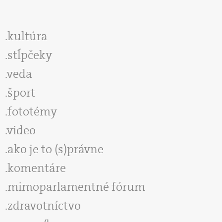
kultúra
stĺpčeky
veda
šport
fototémy
video
ako je to (s)právne
komentáre
mimoparlamentné fórum
zdravotníctvo