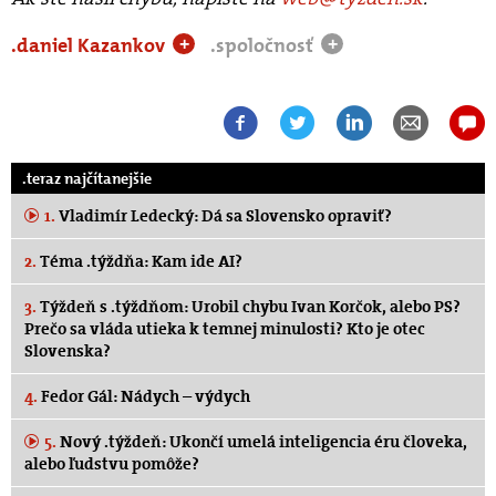
.daniel Kazankov
.spoločnosť
+
+
.teraz najčítanejšie
1.
Vladimír Ledecký: Dá sa Slovensko opraviť?
2.
Téma .týždňa: Kam ide AI?
3.
Týždeň s .týždňom: Urobil chybu Ivan Korčok, alebo PS?
Prečo sa vláda utieka k temnej minulosti? Kto je otec
Slovenska?
4.
Fedor Gál: Nádych – výdych
5.
Nový .týždeň: Ukončí umelá inteligencia éru človeka,
alebo ľudstvu pomôže?