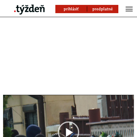
prihlásiť
predplatné