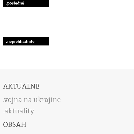
.posledné
.neprehliadnite
AKTUÁLNE
vojna na ukrajine
aktuality
OBSAH