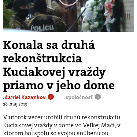
Play
Video
Konala sa druhá
rekonštrukcia
Kuciakovej vraždy
priamo v jeho dome
.daniel Kazankov
.spoločnosť
+
+
28. máj 2019
V utorok večer urobili druhú rekonštrukciu
Kuciakovej vraždy v dome vo Veľkej Mači, v
ktorom bol spolu so svojou snúbenicou