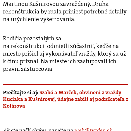
Martinou Kušnírovou zavraždený. Druhá
rekonštrukcia by mala priniesť potrebné detaily
na urýchlenie vyšetrovania.
Rodičia pozostalých sa
na rekonštrukcii odmietli zúčastniť, keďže na
miesto prišiel aj vykonávateľ vraždy, ktorý sa už
k činu priznal. Na mieste ich zastupovali ich
právni zástupcovia.
Prečítajte si aj:
Szabó a Marček, obvinení z vraždy
Kuciaka a Kušnírovej, údajne zabili aj podnikateľa z
Kolárova
Ak ste našli chybu, napíšte na
web@tyzden.sk
.