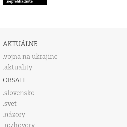
.neprehliadnite
AKTUÁLNE
vojna na ukrajine
aktuality
OBSAH
slovensko
svet
názory
rozhovory