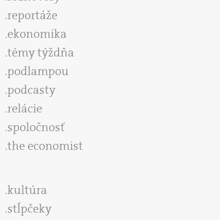
reportáže
ekonomika
témy týždňa
podlampou
podcasty
relácie
spoločnosť
the economist
kultúra
stĺpčeky