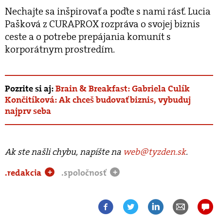
Nechajte sa inšpirovať a poďte s nami rásť. Lucia
Pašková z CURAPROX rozpráva o svojej biznis
ceste a o potrebe prepájania komunít s
korporátnym prostredím.
Pozrite si aj:
Brain & Breakfast: Gabriela Culík
Končitíková: Ak chceš budovať biznis, vybuduj
najprv seba
Ak ste našli chybu, napíšte na
web@tyzden.sk
.
.redakcia
.spoločnosť
+
+