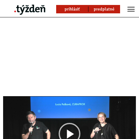
prihlásiť
predplatné