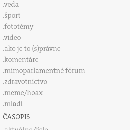
veda
šport
fototémy
video
ako je to (s)právne
komentáre
mimoparlamentné fórum
zdravotníctvo
meme/hoax
mladí
ČASOPIS
aktuálne číslo