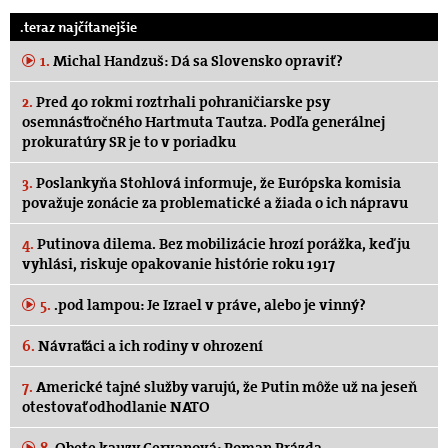
.teraz najčítanejšie
1.
Michal Handzuš: Dá sa Slovensko opraviť?
2.
Pred 40 rokmi roztrhali pohraničiarske psy
osemnásťročného Hartmuta Tautza. Podľa generálnej
prokuratúry SR je to v poriadku
3.
Poslankyňa Stohlová informuje, že Európska komisia
považuje zonácie za problematické a žiada o ich nápravu
4.
Putinova dilema. Bez mobilizácie hrozí porážka, keď ju
vyhlási, riskuje opakovanie histórie roku 1917
5.
.pod lampou: Je Izrael v práve, alebo je vinný?
6.
Návraťáci a ich rodiny v ohrození
7.
Americké tajné služby varujú, že Putin môže už na jeseň
otestovať odhodlanie NATO
8.
Obete kauzy Cervanová: Roman Brázda