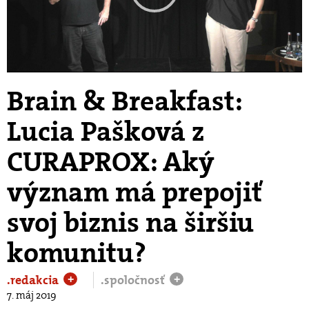
Play
Video
Brain & Breakfast:
Lucia Pašková z
CURAPROX: Aký
význam má prepojiť
svoj biznis na širšiu
komunitu?
.redakcia
.spoločnosť
+
+
7. máj 2019