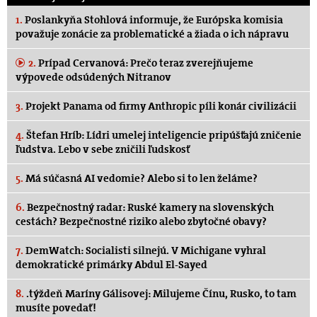
1.
Poslankyňa Stohlová informuje, že Európska komisia
považuje zonácie za problematické a žiada o ich nápravu
2.
Prípad Cervanová: Prečo teraz zverejňujeme
výpovede odsúdených Nitranov
3.
Projekt Panama od firmy Anthropic píli konár civilizácii
4.
Štefan Hríb: Lídri umelej inteligencie pripúšťajú zničenie
ľudstva. Lebo v sebe zničili ľudskosť
5.
Má súčasná AI vedomie? Alebo si to len želáme?
6.
Bezpečnostný radar: Ruské kamery na slovenských
cestách? Bezpečnostné riziko alebo zbytočné obavy?
7.
DemWatch: Socialisti silnejú. V Michigane vyhral
demokratické primárky Abdul El-Sayed
8.
.týždeň Maríny Gálisovej: Milujeme Čínu, Rusko, to tam
musíte povedať!