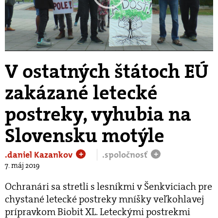
Play
Video
V ostatných štátoch EÚ
zakázané letecké
postreky, vyhubia na
Slovensku motýle
.daniel Kazankov
.spoločnosť
+
+
7. máj 2019
Ochranári sa stretli s lesníkmi v Šenkviciach pre
chystané letecké postreky mníšky veľkohlavej
prípravkom Biobit XL. Leteckými postrekmi