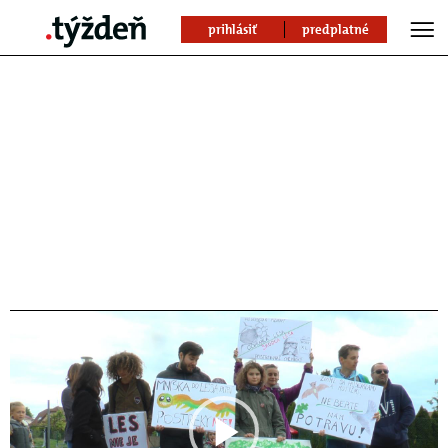
prihlásiť
predplatné