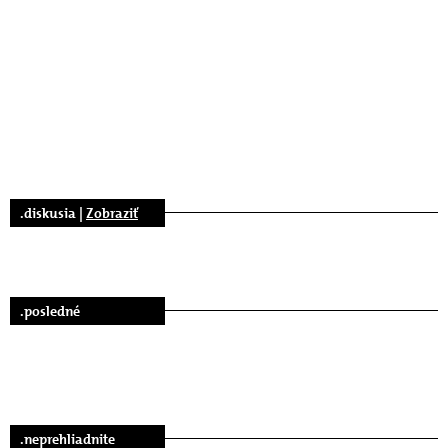
.diskusia |
Zobraziť
.posledné
.neprehliadnite