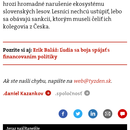
hrozí hromadné narušenie ekosystému
slovenských lesov. Lesníci nechcú ustúpiť, lebo
sa obávajú sankcií, ktorým museli čeliť ich
kolegovia z Česka.
Pozrite si aj:
Erik Baláž: Ľudia sa boja spájať s
financovaním politiky
Ak ste našli chybu, napíšte na
web@tyzden.sk
.
.daniel Kazankov
.spoločnosť
+
+
.teraz najčítanejšie