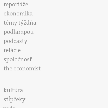
reportáže
ekonomika
témy týždňa
podlampou
podcasty
relácie
spoločnosť
the economist
kultúra
stĺpčeky