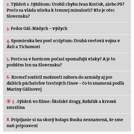
2.
Týždeň s .týždňom: Urobil chybu Ivan Korčok, alebo PS?
Prečo sa vláda utieka k temnej minulosti? Kto je otec
Slovenska?
3.
Fedor Gál: Nádych – výdych
4.
Spomienka bez post scriptum: Druhá svetová vojna v
Ázii a Tichomorí
5.
Prečo sa v horúcom počasí spomaľujú vlaky? A je to
problém len na Slovensku?
6.
Kremeľ rozšíril možnosti náboru do armády aj pre
ďalších páchateľov trestných činov – čo to znamená podľa
Maríny Gálisovej
7.
.týždeň vo filme: Školské drogy, Raťafák a krvavá
zmrzlina
8.
Pripíjanie si na skorý kolaps Ruska neznamená, že sme
naň pripravení