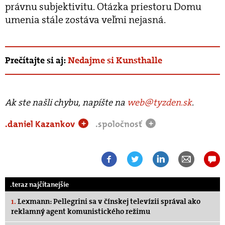
právnu subjektivitu. Otázka priestoru Domu
umenia stále zostáva veľmi nejasná.
Prečítajte si aj:
Nedajme si Kunsthalle
Ak ste našli chybu, napíšte na
web@tyzden.sk
.
.daniel Kazankov
.spoločnosť
+
+
.teraz najčítanejšie
1.
Lexmann: Pellegrini sa v čínskej televízii správal ako
reklamný agent komunistického režimu