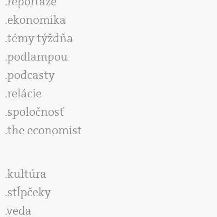
reportáže
ekonomika
témy týždňa
podlampou
podcasty
relácie
spoločnosť
the economist
kultúra
stĺpčeky
veda