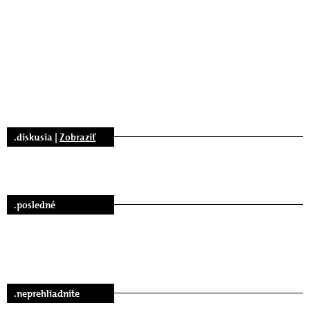
.diskusia |
Zobraziť
.posledné
.neprehliadnite