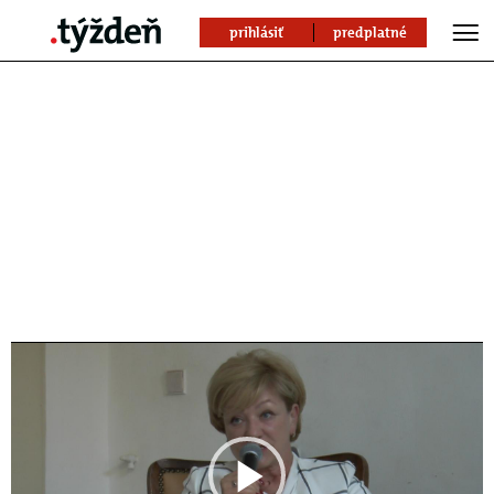
prihlásiť
predplatné