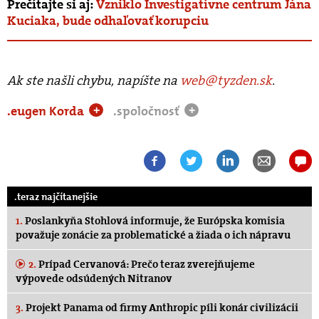
Prečítajte si aj:
Vzniklo Investigatívne centrum Jána
Kuciaka, bude odhaľovať korupciu
Ak ste našli chybu, napíšte na
web@tyzden.sk
.
.eugen Korda
.spoločnosť
+
+
.teraz najčítanejšie
1.
Poslankyňa Stohlová informuje, že Európska komisia
považuje zonácie za problematické a žiada o ich nápravu
2.
Prípad Cervanová: Prečo teraz zverejňujeme
výpovede odsúdených Nitranov
3.
Projekt Panama od firmy Anthropic píli konár civilizácii