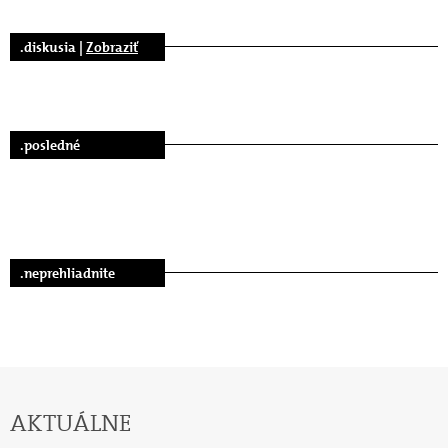
.diskusia |
Zobraziť
.posledné
.neprehliadnite
AKTUÁLNE