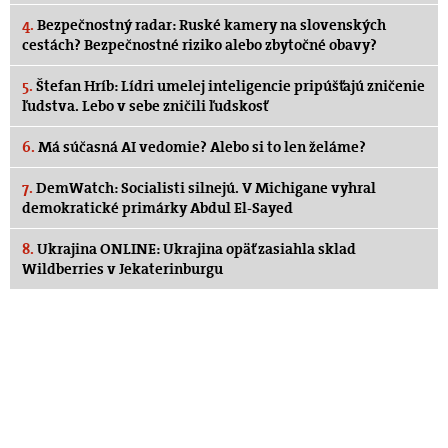
4.
Bezpečnostný radar: Ruské kamery na slovenských
cestách? Bezpečnostné riziko alebo zbytočné obavy?
5.
Štefan Hríb: Lídri umelej inteligencie pripúšťajú zničenie
ľudstva. Lebo v sebe zničili ľudskosť
6.
Má súčasná AI vedomie? Alebo si to len želáme?
7.
DemWatch: Socialisti silnejú. V Michigane vyhral
demokratické primárky Abdul El-Sayed
8.
Ukrajina ONLINE: Ukrajina opäť zasiahla sklad
Wildberries v Jekaterinburgu