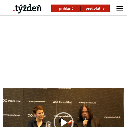
prihlásiť
predplatné