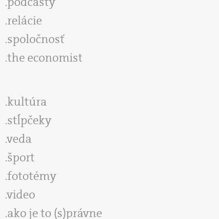
podcasty
relácie
spoločnosť
the economist
kultúra
stĺpčeky
veda
šport
fototémy
video
ako je to (s)právne