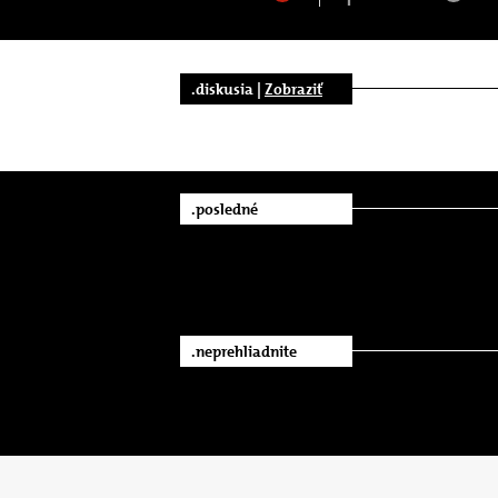
.diskusia |
Zobraziť
.posledné
.neprehliadnite