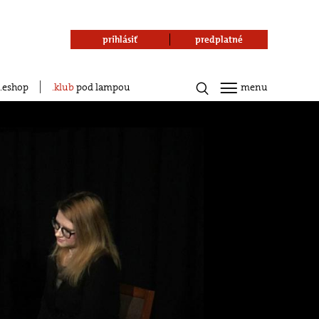
prihlásiť
predplatné
eshop
klub
pod lampou
menu