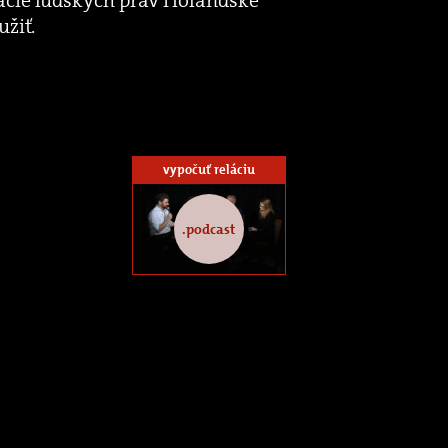
žiť.
vypočuť reláciu
.podcast