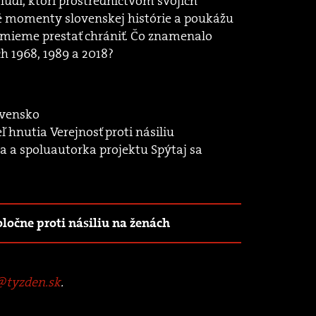
udí, ktorí prostredníctvom svojich
vé momenty slovenskej histórie a poukážu
smieme prestať chrániť. Čo znamenalo
ch 1968, 1989 a 2018?
lovensko
ľ hnutia Verejnosť proti násiliu
rka a spoluautorka projektu Spýtaj sa
oločne proti násiliu na ženách
tyzden.sk
.