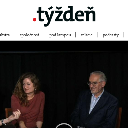
ultúra
spoločnosť
pod lampou
relácie
podcasty