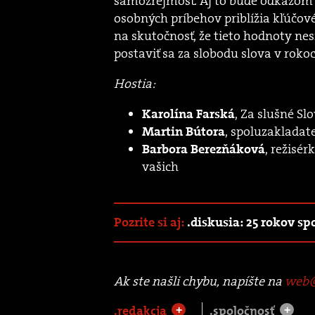
samozrejmosť. Aj to bude odkazom ľ
osobných príbehov priblížia kľúčo
na skutočnosť, že tieto hodnoty ne
postaviť sa za slobodu slova v roko
Hostia:
, Za slušné S
Karolína Farská
, spoluzakladate
Martin Bútora
, režisé
Barbora Berezňáková
vašich
Pozrite si aj:
.diskusia: 25 rokov sp
Ak ste našli chybu, napíšte na
web@
.redakcia
.spoločnosť
+
+