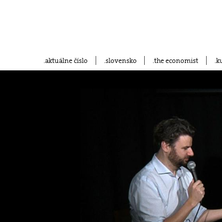
aktuálne číslo
slovensko
the economist
k