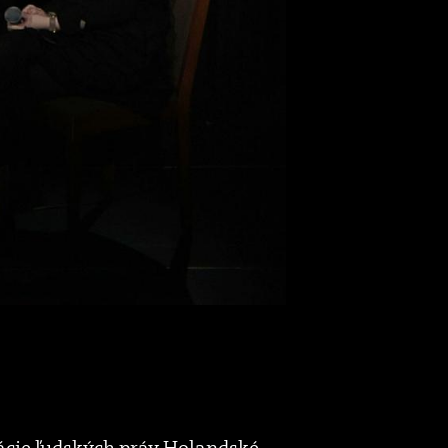
rácie ľudských práv Holandské