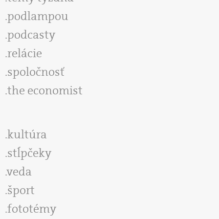
podlampou
podcasty
relácie
spoločnosť
the economist
kultúra
stĺpčeky
veda
šport
fototémy