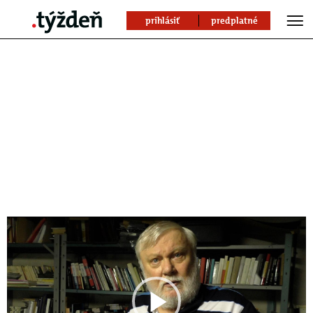
prihlásiť
predplatné