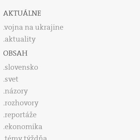
AKTUÁLNE
vojna na ukrajine
aktuality
OBSAH
slovensko
svet
názory
rozhovory
reportáže
ekonomika
témy týždňa