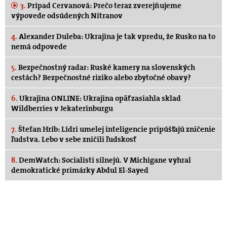
3.
Prípad Cervanová: Prečo teraz zverejňujeme
výpovede odsúdených Nitranov
4.
Alexander Duleba: Ukrajina je tak vpredu, že Rusko na to
nemá odpovede
5.
Bezpečnostný radar: Ruské kamery na slovenských
cestách? Bezpečnostné riziko alebo zbytočné obavy?
6.
Ukrajina ONLINE: Ukrajina opäť zasiahla sklad
Wildberries v Jekaterinburgu
7.
Štefan Hríb: Lídri umelej inteligencie pripúšťajú zničenie
ľudstva. Lebo v sebe zničili ľudskosť
8.
DemWatch: Socialisti silnejú. V Michigane vyhral
demokratické primárky Abdul El-Sayed