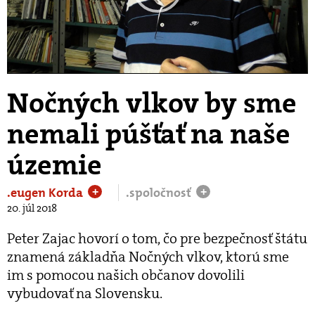
Play
Video
Nočných vlkov by sme
nemali púšťať na naše
územie
.eugen Korda
.spoločnosť
+
+
20. júl 2018
Peter Zajac hovorí o tom, čo pre bezpečnosť štátu
znamená základňa Nočných vlkov, ktorú sme
im s pomocou našich občanov dovolili
vybudovať na Slovensku.