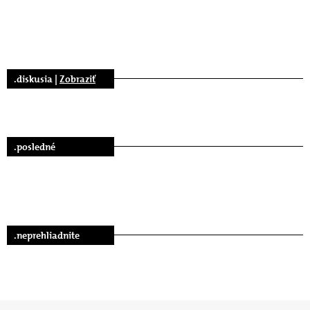
.diskusia |
Zobraziť
.posledné
.neprehliadnite