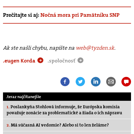
Prečítajte si aj:
Nočná mora pri Pamätníku SNP
Ak ste našli chybu, napíšte na
web@tyzden.sk
.
.eugen Korda
.spoločnosť
+
+
.teraz najčítanejšie
1.
Poslankyňa Stohlová informuje, že Európska komisia
považuje zonácie za problematické a žiada o ich nápravu
2.
Má súčasná AI vedomie? Alebo si to len želáme?