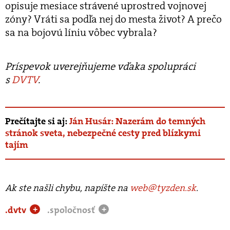
opisuje mesiace strávené uprostred vojnovej
zóny? Vráti sa podľa nej do mesta život? A prečo
sa na bojovú líniu vôbec vybrala?
Príspevok uverejňujeme vďaka spolupráci
s
DVTV
.
Prečítajte si aj:
Ján Husár: Nazerám do temných
stránok sveta, nebezpečné cesty pred blízkymi
tajím​
Ak ste našli chybu, napíšte na
web@tyzden.sk
.
.dvtv
.spoločnosť
+
+