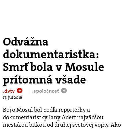
Odvážna
dokumentaristka:
Smrť bola v Mosule
prítomná všade
.dvtv
.spoločnosť
+
+
17. júl 2018
Boj o Mosul bol podľa reportérky a
dokumentaristky Jany Adert najväčšou
mestskou bitkou od druhej svetovej vojny. Ako