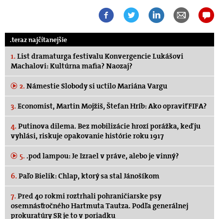
.teraz najčítanejšie
1.
List dramaturga festivalu Konvergencie Lukášovi
Machalovi: Kultúrna mafia? Naozaj?
2.
Námestie Slobody si uctilo Mariána Vargu
3.
Economist, Martin Mojžiš, Štefan Hríb: Ako opraviť FIFA?
4.
Putinova dilema. Bez mobilizácie hrozí porážka, keď ju
vyhlási, riskuje opakovanie histórie roku 1917
5.
.pod lampou: Je Izrael v práve, alebo je vinný?
6.
Paľo Bielik: Chlap, ktorý sa stal Jánošíkom
7.
Pred 40 rokmi roztrhali pohraničiarske psy
osemnásťročného Hartmuta Tautza. Podľa generálnej
prokuratúry SR je to v poriadku