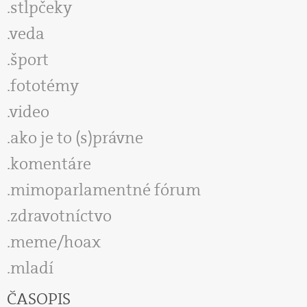
stĺpčeky
veda
šport
fototémy
video
ako je to (s)právne
komentáre
mimoparlamentné fórum
zdravotníctvo
meme/hoax
mladí
ČASOPIS