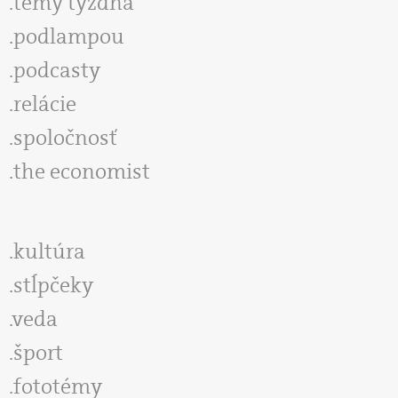
témy týždňa
podlampou
podcasty
relácie
spoločnosť
the economist
kultúra
stĺpčeky
veda
šport
fototémy