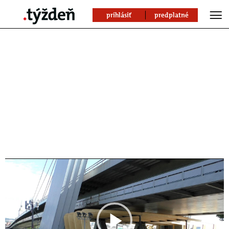
prihlásiť
predplatné