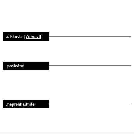
.diskusia |
Zobraziť
.posledné
.neprehliadnite