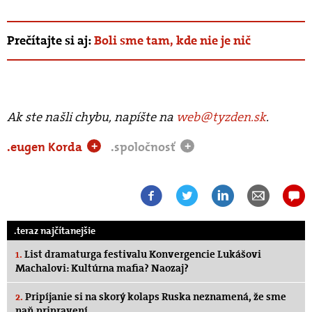
Prečítajte si aj:
Boli sme tam, kde nie je nič
Ak ste našli chybu, napíšte na
web@tyzden.sk
.
.eugen Korda
.spoločnosť
+
+
.teraz najčítanejšie
1.
List dramaturga festivalu Konvergencie Lukášovi
Machalovi: Kultúrna mafia? Naozaj?
2.
Pripíjanie si na skorý kolaps Ruska neznamená, že sme
naň pripravení