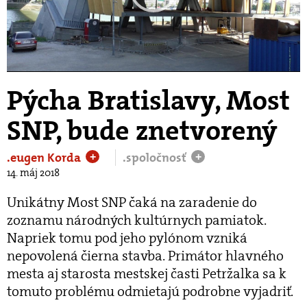
Play
Video
Pýcha Bratislavy, Most
SNP, bude znetvorený
.eugen Korda
.spoločnosť
+
+
14. máj 2018
Unikátny Most SNP čaká na zaradenie do
zoznamu národných kultúrnych pamiatok.
Napriek tomu pod jeho pylónom vzniká
nepovolená čierna stavba. Primátor hlavného
mesta aj starosta mestskej časti Petržalka sa k
tomuto problému odmietajú podrobne vyjadriť.