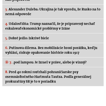
3.
Alexander Duleba: Ukrajina je tak vpredu, že Rusko na to
nemá odpovede
4.
Udalosť dňa: Trump naznačil, že je pripravený nechať
eskalovať ekonomické problémy v Iráne
5.
Dobré jedlo: Iskrivé biele
6.
Putinova dilema. Bez mobilizácie hrozí porážka, keď ju
vyhlási, riskuje opakovanie histórie roku 1917
7.
.pod lampou: Je Izrael v práve, alebo je vinný?
8.
Pred 40 rokmi roztrhali pohraničiarske psy
osemnásťročného Hartmuta Tautza. Podľa generálnej
prokuratúry SR je to v poriadku