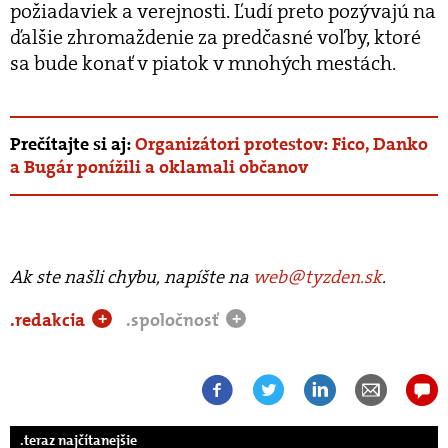
požiadaviek a verejnosti. Ľudí preto pozývajú na
ďalšie zhromaždenie za predčasné voľby, ktoré
sa bude konať v piatok v mnohých mestách.
Prečítajte si aj:
Organizátori protestov: Fico, Danko
a Bugár ponížili a oklamali občanov
Ak ste našli chybu, napíšte na
web@tyzden.sk
.
.redakcia
.spoločnosť
+
+
.teraz najčítanejšie