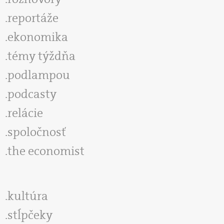
reportáže
ekonomika
témy týždňa
podlampou
podcasty
relácie
spoločnosť
the economist
kultúra
stĺpčeky