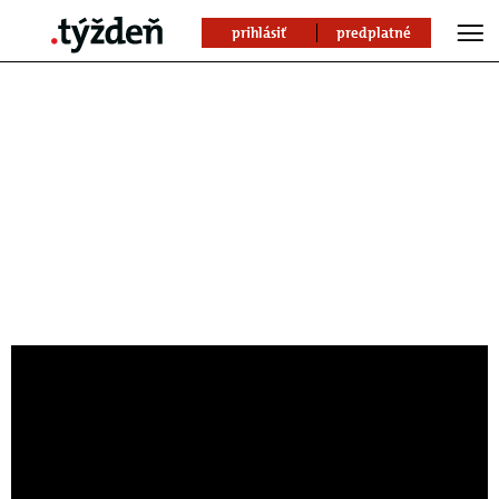
prihlásiť
predplatné