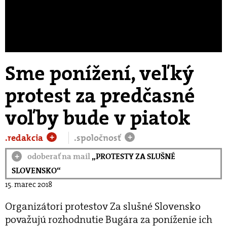
Sme ponížení, veľký
protest za predčasné
voľby bude v piatok
.redakcia
.spoločnosť
+
+
odoberať na mail
„PROTESTY ZA SLUŠNÉ
+
SLOVENSKO“
15. marec 2018
Organizátori protestov Za slušné Slovensko
považujú rozhodnutie Bugára za poníženie ich