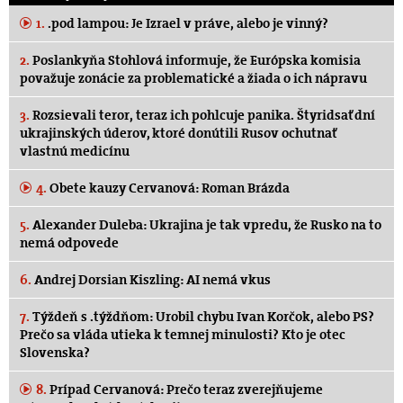
1.
.pod lampou: Je Izrael v práve, alebo je vinný?
2.
Poslankyňa Stohlová informuje, že Európska komisia
považuje zonácie za problematické a žiada o ich nápravu
3.
Rozsievali teror, teraz ich pohlcuje panika. Štyridsať dní
ukrajinských úderov, ktoré donútili Rusov ochutnať
vlastnú medicínu
4.
Obete kauzy Cervanová: Roman Brázda
5.
Alexander Duleba: Ukrajina je tak vpredu, že Rusko na to
nemá odpovede
6.
Andrej Dorsian Kiszling: AI nemá vkus
7.
Týždeň s .týždňom: Urobil chybu Ivan Korčok, alebo PS?
Prečo sa vláda utieka k temnej minulosti? Kto je otec
Slovenska?
8.
Prípad Cervanová: Prečo teraz zverejňujeme