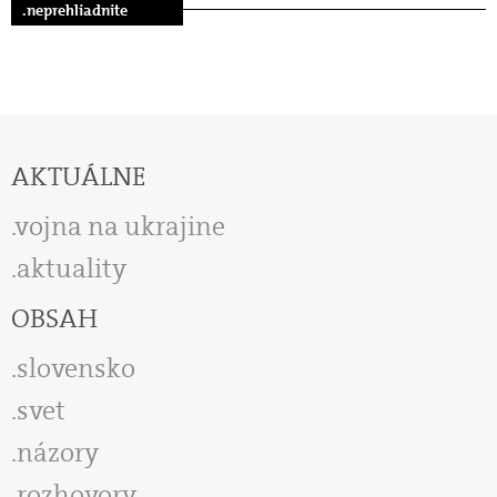
.neprehliadnite
AKTUÁLNE
vojna na ukrajine
aktuality
OBSAH
slovensko
svet
názory
rozhovory