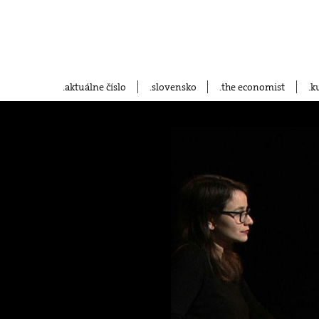
aktuálne číslo
slovensko
the economist
k