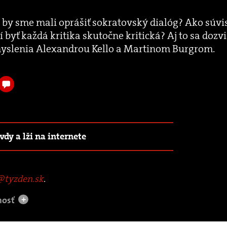
j by sme mali oprášiť sokratovský dialóg? Ako súvi
yť každá kritika skutočne kritická? Aj to sa dozvi
myslenia Alexandrou Kello a Martinom Burgrom.
vdy a lži na internete
tyzden.sk
.
nosť
+