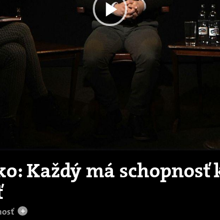
Play
Video
ko: Každý má schopnosť 
ť
nosť
+