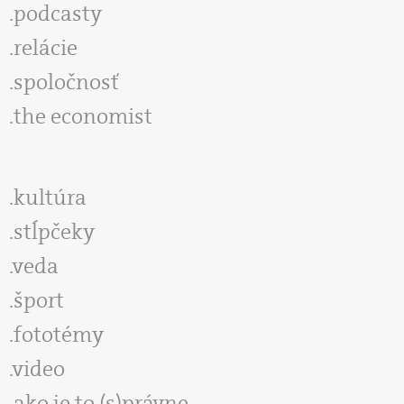
podcasty
relácie
spoločnosť
the economist
kultúra
stĺpčeky
veda
šport
fototémy
video
ako je to (s)právne