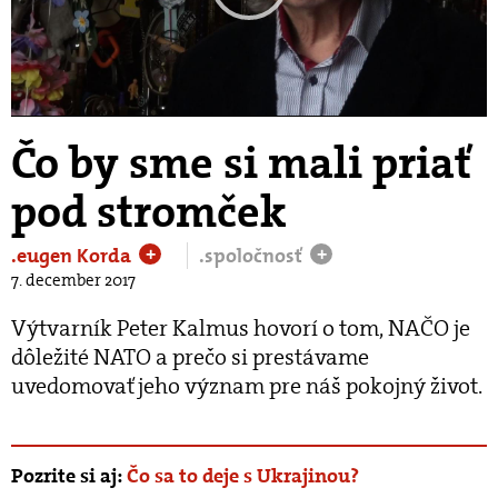
Play
Video
Čo by sme si mali priať
pod stromček
.eugen Korda
.spoločnosť
+
+
7. december 2017
Výtvarník Peter Kalmus hovorí o tom, NAČO je
dôležité NATO a prečo si prestávame
uvedomovať jeho význam pre náš pokojný život.
Pozrite si aj:
Čo sa to deje s Ukrajinou?