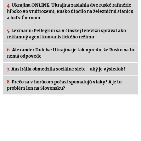
4.
Ukrajina ONLINE: Ukrajina zasiahla dve ruské rafinérie
hlboko vo vnútrozemí, Rusko útočilo na železničnú stanicu
a loď v Čiernom
5.
Lexmann: Pellegrini sa v čínskej televízii správal ako
reklamný agent komunistického režimu
6.
Alexander Duleba: Ukrajina je tak vpredu, že Rusko na to
nemá odpovede
7.
Austrália obmedzila sociálne siete – aký je výsledok?
8.
Prečo sa v horúcom počasí spomaľujú vlaky? A je to
problém len na Slovensku?