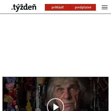
prihlásiť
predplatné