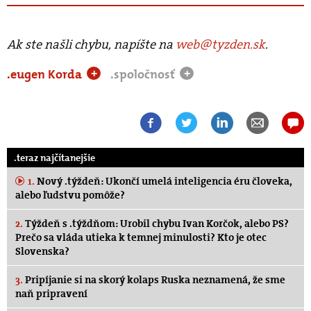
Ak ste našli chybu, napíšte na
web@tyzden.sk
.
.eugen Korda
.spoločnosť
+
+
.teraz najčítanejšie
1.
Nový .týždeň: Ukončí umelá inteligencia éru človeka,
alebo ľudstvu pomôže?
2.
Týždeň s .týždňom: Urobil chybu Ivan Korčok, alebo PS?
Prečo sa vláda utieka k temnej minulosti? Kto je otec
Slovenska?
3.
Pripíjanie si na skorý kolaps Ruska neznamená, že sme
naň pripravení