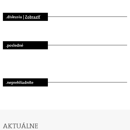
.diskusia |
Zobraziť
.posledné
.neprehliadnite
AKTUÁLNE