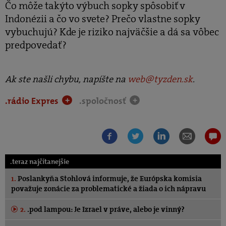
Čo môže takýto výbuch sopky spôsobiť v
Indonézii a čo vo svete? Prečo vlastne sopky
vybuchujú? Kde je riziko najväčšie a dá sa vôbec
predpovedať?
Ak ste našli chybu, napíšte na
web@tyzden.sk
.
.rádio Expres
.spoločnosť
+
+
.teraz najčítanejšie
1.
Poslankyňa Stohlová informuje, že Európska komisia
považuje zonácie za problematické a žiada o ich nápravu
2.
.pod lampou: Je Izrael v práve, alebo je vinný?