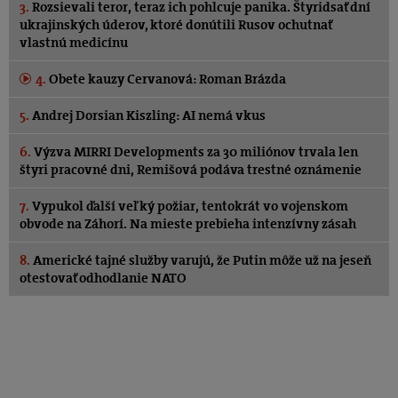
3.
Rozsievali teror, teraz ich pohlcuje panika. Štyridsať dní
ukrajinských úderov, ktoré donútili Rusov ochutnať
vlastnú medicínu
4.
Obete kauzy Cervanová: Roman Brázda
5.
Andrej Dorsian Kiszling: AI nemá vkus
6.
Výzva MIRRI Developments za 30 miliónov trvala len
štyri pracovné dni, Remišová podáva trestné oznámenie
7.
Vypukol ďalší veľký požiar, tentokrát vo vojenskom
obvode na Záhorí. Na mieste prebieha intenzívny zásah
8.
Americké tajné služby varujú, že Putin môže už na jeseň
otestovať odhodlanie NATO