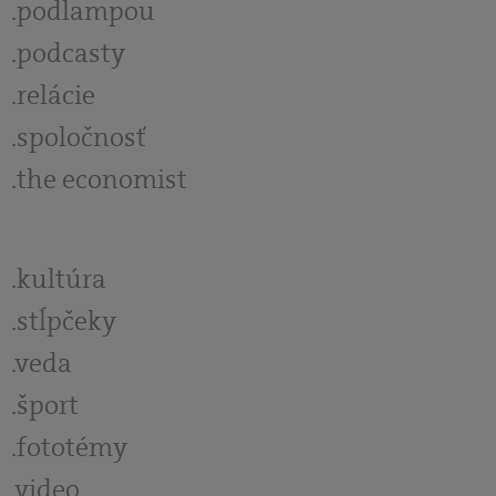
podlampou
podcasty
relácie
spoločnosť
the economist
kultúra
stĺpčeky
veda
šport
fototémy
video