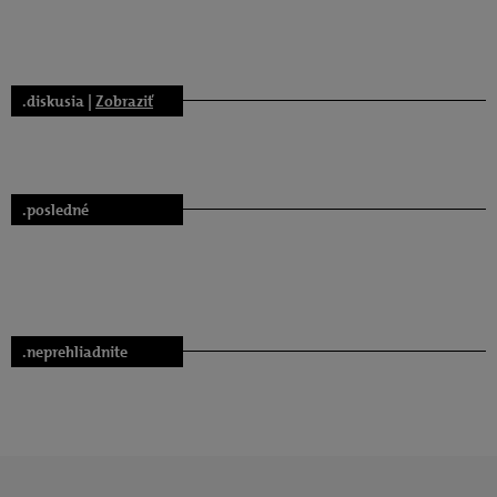
.diskusia |
Zobraziť
.posledné
.neprehliadnite