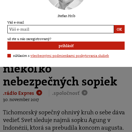
.štefan Hríb
Váš e-mail
V Taliansku je
už ste u nás zaregistrovaný?
prihlásiť
aktívnych hneď
súhlasím s
všeobecnými podmienkami poskytovania služieb
niekoľko
nebezpečných sopiek
.rádio Expres
.spoločnosť
+
+
30. november 2017
Tichomorský sopečný ohnivý kruh o sebe dáva
vedieť. Svet sleduje najmä sopku Agung v
Indonézii, ktorá sa prebudila koncom augusta.