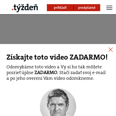
prihlásiť
predplatné
Získajte toto video ZADARMO!
Odomykáme toto video a Vy si ho tak môžete
pozrieť úplne
ZADARMO
. Stačí zadať svoj e-mail
a po jeho overení Vám video odomkneme.