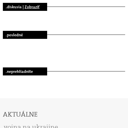
.diskusia |
Zobraziť
.posledné
.neprehliadnite
AKTUÁLNE
vojna na ukrajine