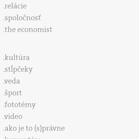
relácie
spoločnosť
the economist
kultúra
stĺpčeky
veda
šport
fototémy
video
ako je to (s)právne