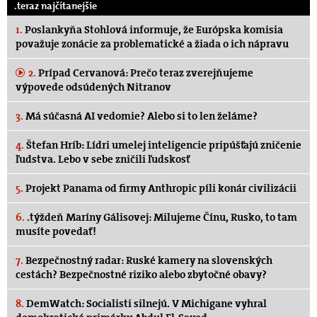
.teraz najčítanejšie
1.
Poslankyňa Stohlová informuje, že Európska komisia
považuje zonácie za problematické a žiada o ich nápravu
2.
Prípad Cervanová: Prečo teraz zverejňujeme
výpovede odsúdených Nitranov
3.
Má súčasná AI vedomie? Alebo si to len želáme?
4.
Štefan Hríb: Lídri umelej inteligencie pripúšťajú zničenie
ľudstva. Lebo v sebe zničili ľudskosť
5.
Projekt Panama od firmy Anthropic píli konár civilizácii
6.
.týždeň Maríny Gálisovej: Milujeme Čínu, Rusko, to tam
musíte povedať!
7.
Bezpečnostný radar: Ruské kamery na slovenských
cestách? Bezpečnostné riziko alebo zbytočné obavy?
8.
DemWatch: Socialisti silnejú. V Michigane vyhral