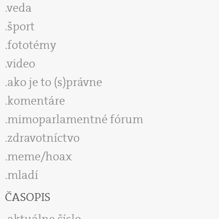
veda
šport
fototémy
video
ako je to (s)právne
komentáre
mimoparlamentné fórum
zdravotníctvo
meme/hoax
mladí
ČASOPIS
aktuálne číslo