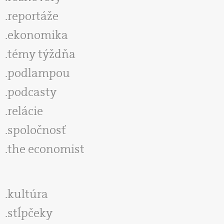
reportáže
ekonomika
témy týždňa
podlampou
podcasty
relácie
spoločnosť
the economist
kultúra
stĺpčeky