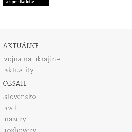
.neprehliadnite
AKTUÁLNE
vojna na ukrajine
aktuality
OBSAH
slovensko
svet
názory
rozhovory