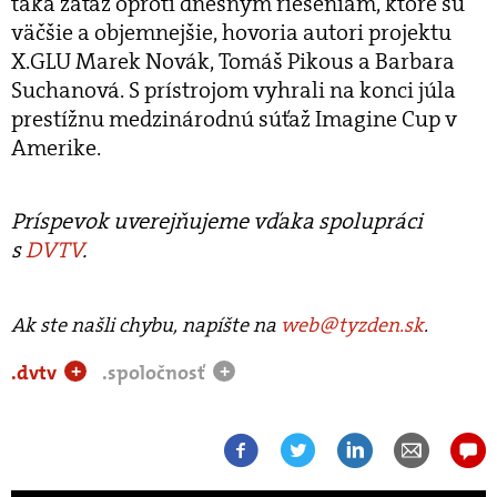
taká záťaž oproti dnešným riešeniam, ktoré sú
väčšie a objemnejšie, hovoria autori projektu
X.GLU Marek Novák, Tomáš Pikous a Barbara
Suchanová. S prístrojom vyhrali na konci júla
prestížnu medzinárodnú súťaž Imagine Cup v
Amerike.
Príspevok uverejňujeme vďaka spolupráci
s
DVTV
.
Ak ste našli chybu, napíšte na
web@tyzden.sk
.
.dvtv
.spoločnosť
+
+