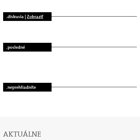
.diskusia |
Zobraziť
.posledné
.neprehliadnite
AKTUÁLNE