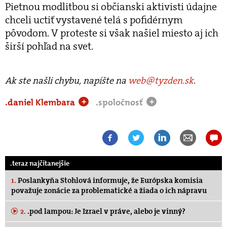
Pietnou modlitbou si občianski aktivisti údajne
chceli uctiť vystavené telá s pofidérnym
pôvodom. V proteste si však našiel miesto aj ich
širší pohľad na svet.
Ak ste našli chybu, napíšte na
web@tyzden.sk
.
.daniel Klembara
.spoločnosť
+
+
.teraz najčítanejšie
1.
Poslankyňa Stohlová informuje, že Európska komisia
považuje zonácie za problematické a žiada o ich nápravu
2.
.pod lampou: Je Izrael v práve, alebo je vinný?