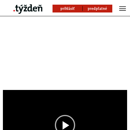
prihlásiť
predplatné