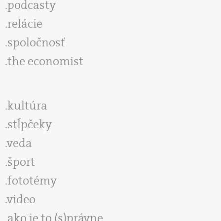
podcasty
relácie
spoločnosť
the economist
kultúra
stĺpčeky
veda
šport
fototémy
video
ako je to (s)právne