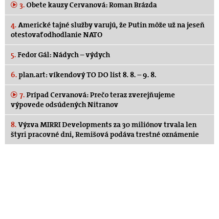
3.
Obete kauzy Cervanová: Roman Brázda
4.
Americké tajné služby varujú, že Putin môže už na jeseň
otestovať odhodlanie NATO
5.
Fedor Gál: Nádych – výdych
6.
plan.art: víkendový TO DO list 8. 8. – 9. 8.
7.
Prípad Cervanová: Prečo teraz zverejňujeme
výpovede odsúdených Nitranov
8.
Výzva MIRRI Developments za 30 miliónov trvala len
štyri pracovné dni, Remišová podáva trestné oznámenie