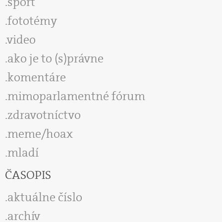
šport
fototémy
video
ako je to (s)právne
komentáre
mimoparlamentné fórum
zdravotníctvo
meme/hoax
mladí
ČASOPIS
aktuálne číslo
archív