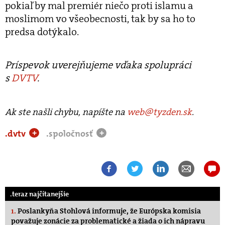
pokiaľ by mal premiér niečo proti islamu a
moslimom vo všeobecnosti, tak by sa ho to
predsa dotýkalo.
Príspevok uverejňujeme vďaka spolupráci
s
DVTV
.
Ak ste našli chybu, napíšte na
web@tyzden.sk
.
.dvtv
.spoločnosť
+
+
.teraz najčítanejšie
1.
Poslankyňa Stohlová informuje, že Európska komisia
považuje zonácie za problematické a žiada o ich nápravu