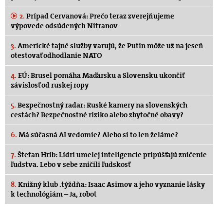
2.
Prípad Cervanová: Prečo teraz zverejňujeme
výpovede odsúdených Nitranov
3.
Americké tajné služby varujú, že Putin môže už na jeseň
otestovať odhodlanie NATO
4.
EÚ: Brusel pomáha Maďarsku a Slovensku ukončiť
závislosť od ruskej ropy
5.
Bezpečnostný radar: Ruské kamery na slovenských
cestách? Bezpečnostné riziko alebo zbytočné obavy?
6.
Má súčasná AI vedomie? Alebo si to len želáme?
7.
Štefan Hríb: Lídri umelej inteligencie pripúšťajú zničenie
ľudstva. Lebo v sebe zničili ľudskosť
8.
Knižný klub .týždňa: Isaac Asimov a jeho vyznanie lásky
k technológiám – Ja, robot