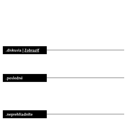
.diskusia |
Zobraziť
.posledné
.neprehliadnite