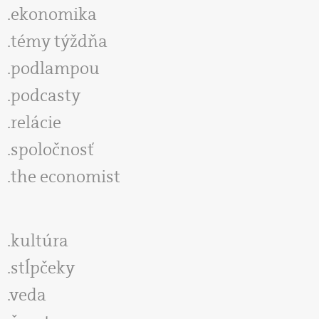
ekonomika
témy týždňa
podlampou
podcasty
relácie
spoločnosť
the economist
kultúra
stĺpčeky
veda