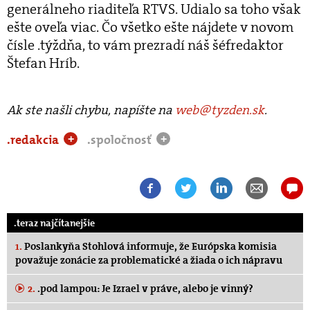
generálneho riaditeľa RTVS. Udialo sa toho však
ešte oveľa viac. Čo všetko ešte nájdete v novom
čísle .týždňa, to vám prezradí náš šéfredaktor
Štefan Hríb.
Ak ste našli chybu, napíšte na
web@tyzden.sk
.
.redakcia
.spoločnosť
+
+
.teraz najčítanejšie
1.
Poslankyňa Stohlová informuje, že Európska komisia
považuje zonácie za problematické a žiada o ich nápravu
2.
.pod lampou: Je Izrael v práve, alebo je vinný?