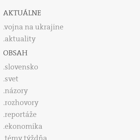
AKTUÁLNE
vojna na ukrajine
aktuality
OBSAH
slovensko
svet
názory
rozhovory
reportáže
ekonomika
témy týždňa