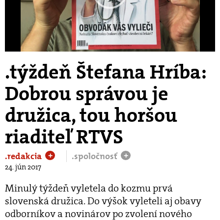
Play
Video
.týždeň Štefana Hríba:
Dobrou správou je
družica, tou horšou
riaditeľ RTVS
.redakcia
.spoločnosť
+
+
24. jún 2017
Minulý týždeň vyletela do kozmu prvá
slovenská družica. Do výšok vyleteli aj obavy
odborníkov a novinárov po zvolení nového