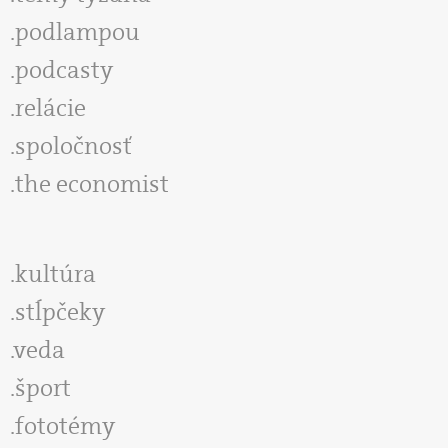
podlampou
podcasty
relácie
spoločnosť
the economist
kultúra
stĺpčeky
veda
šport
fototémy