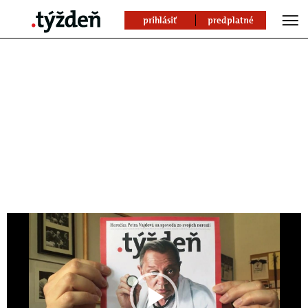
prihlásiť
predplatné