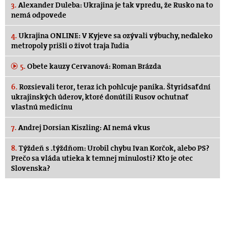
3.
Alexander Duleba: Ukrajina je tak vpredu, že Rusko na to
nemá odpovede
4.
Ukrajina ONLINE: V Kyjeve sa ozývali výbuchy, neďaleko
metropoly prišli o život traja ľudia
5.
Obete kauzy Cervanová: Roman Brázda
6.
Rozsievali teror, teraz ich pohlcuje panika. Štyridsať dní
ukrajinských úderov, ktoré donútili Rusov ochutnať
vlastnú medicínu
7.
Andrej Dorsian Kiszling: AI nemá vkus
8.
Týždeň s .týždňom: Urobil chybu Ivan Korčok, alebo PS?
Prečo sa vláda utieka k temnej minulosti? Kto je otec
Slovenska?