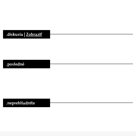
.diskusia |
Zobraziť
.posledné
.neprehliadnite