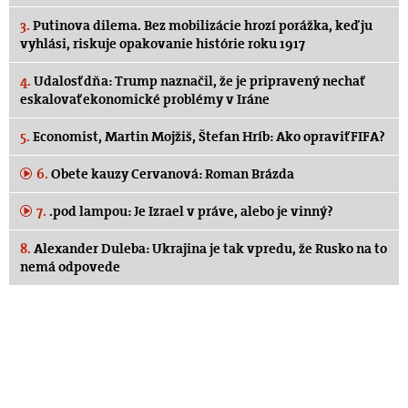
3.
Putinova dilema. Bez mobilizácie hrozí porážka, keď ju
vyhlási, riskuje opakovanie histórie roku 1917
4.
Udalosť dňa: Trump naznačil, že je pripravený nechať
eskalovať ekonomické problémy v Iráne
5.
Economist, Martin Mojžiš, Štefan Hríb: Ako opraviť FIFA?
6.
Obete kauzy Cervanová: Roman Brázda
7.
.pod lampou: Je Izrael v práve, alebo je vinný?
8.
Alexander Duleba: Ukrajina je tak vpredu, že Rusko na to
nemá odpovede