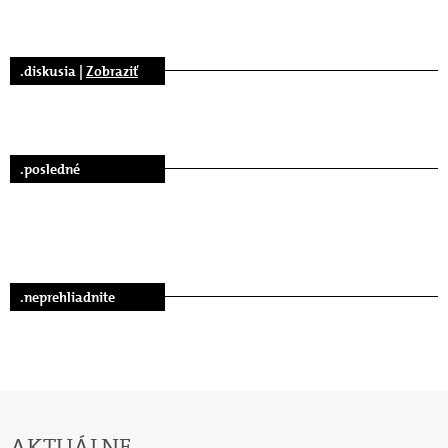
.diskusia |
Zobraziť
.posledné
.neprehliadnite
AKTUÁLNE