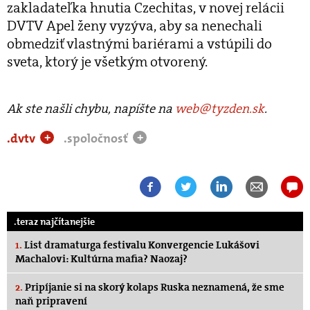
zakladateľka hnutia Czechitas, v novej relácii
DVTV Apel ženy vyzýva, aby sa nenechali
obmedziť vlastnými bariérami a vstúpili do
sveta, ktorý je všetkým otvorený.
Ak ste našli chybu, napíšte na
web@tyzden.sk
.
.dvtv
.spoločnosť
+
+
.teraz najčítanejšie
1.
List dramaturga festivalu Konvergencie Lukášovi
Machalovi: Kultúrna mafia? Naozaj?
2.
Pripíjanie si na skorý kolaps Ruska neznamená, že sme
naň pripravení