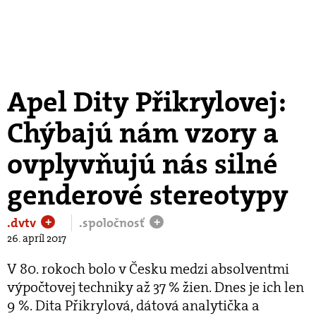
Apel Dity Přikrylovej:
Chýbajú nám vzory a
ovplyvňujú nás silné
genderové stereotypy
.dvtv
.spoločnosť
+
+
26. apríl 2017
V 80. rokoch bolo v Česku medzi absolventmi
výpočtovej techniky až 37 % žien. Dnes je ich len
9 %. Dita Přikrylová, dátová analytička a