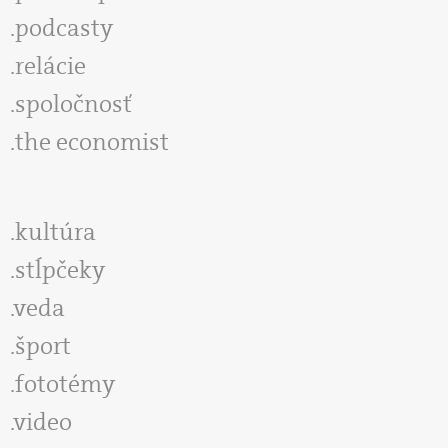
podcasty
relácie
spoločnosť
the economist
kultúra
stĺpčeky
veda
šport
fototémy
video