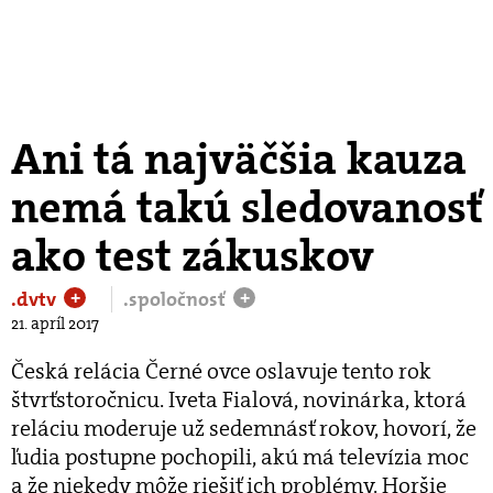
Ani tá najväčšia kauza
nemá takú sledovanosť
ako test zákuskov
.dvtv
.spoločnosť
+
+
21. apríl 2017
Česká relácia Černé ovce oslavuje tento rok
štvrťstoročnicu. Iveta Fialová, novinárka, ktorá
reláciu moderuje už sedemnásť rokov, hovorí, že
ľudia postupne pochopili, akú má televízia moc
a že niekedy môže riešiť ich problémy. Horšie