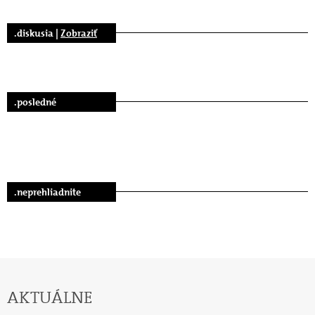
.diskusia |
Zobraziť
.posledné
.neprehliadnite
AKTUÁLNE