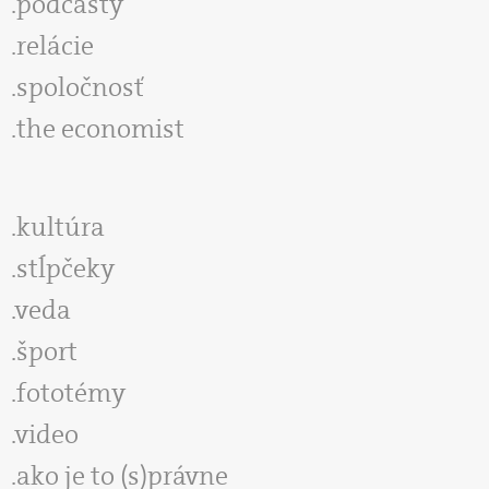
podcasty
relácie
spoločnosť
the economist
kultúra
stĺpčeky
veda
šport
fototémy
video
ako je to (s)právne