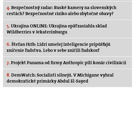
4.
Bezpečnostný radar: Ruské kamery na slovenských
cestách? Bezpečnostné riziko alebo zbytočné obavy?
5.
Ukrajina ONLINE: Ukrajina opäť zasiahla sklad
Wildberries v Jekaterinburgu
6.
Štefan Hríb: Lídri umelej inteligencie pripúšťajú
zničenie ľudstva. Lebo v sebe zničili ľudskosť
7.
Projekt Panama od firmy Anthropic píli konár civilizácii
8.
DemWatch: Socialisti silnejú. V Michigane vyhral
demokratické primárky Abdul El-Sayed