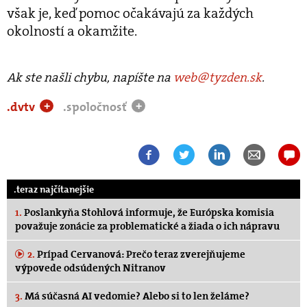
však je, keď pomoc očakávajú za každých
okolností a okamžite.
Ak ste našli chybu, napíšte na
web@tyzden.sk
.
.dvtv
.spoločnosť
+
+
.teraz najčítanejšie
1.
Poslankyňa Stohlová informuje, že Európska komisia
považuje zonácie za problematické a žiada o ich nápravu
2.
Prípad Cervanová: Prečo teraz zverejňujeme
výpovede odsúdených Nitranov
3.
Má súčasná AI vedomie? Alebo si to len želáme?