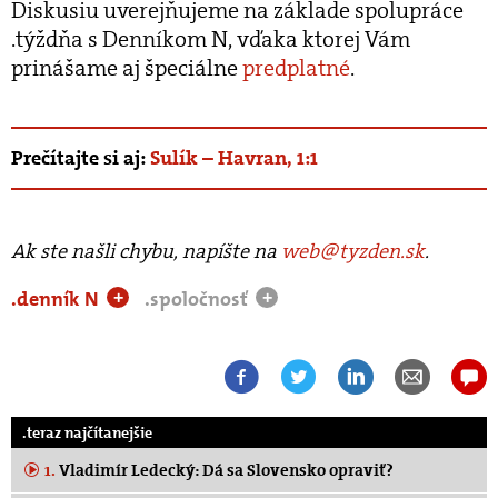
Diskusiu uverejňujeme na základe spolupráce
.týždňa s Denníkom N, vďaka ktorej Vám
prinášame aj špeciálne
predplatné
.
Prečítajte si aj:
Sulík – Havran, 1:1
Ak ste našli chybu, napíšte na
web@tyzden.sk
.
.denník N
.spoločnosť
+
+
.teraz najčítanejšie
1.
Vladimír Ledecký: Dá sa Slovensko opraviť?