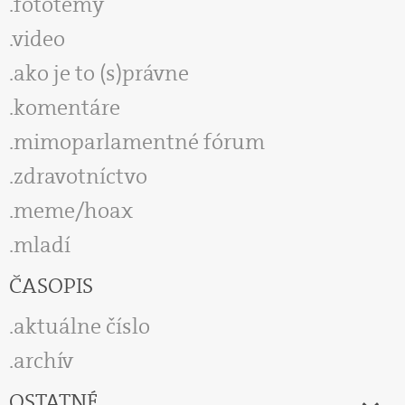
fototémy
video
ako je to (s)právne
komentáre
mimoparlamentné fórum
zdravotníctvo
meme/hoax
mladí
ČASOPIS
aktuálne číslo
archív
OSTATNÉ