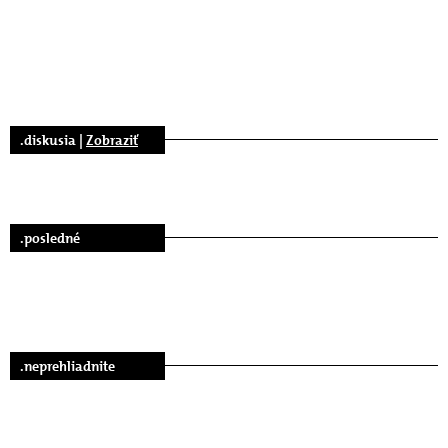
.diskusia |
Zobraziť
.posledné
.neprehliadnite