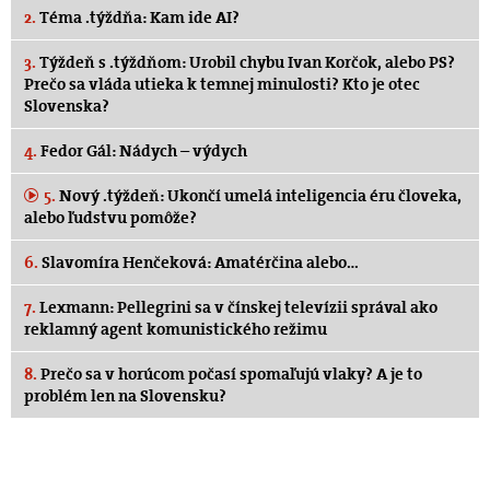
2.
Téma .týždňa: Kam ide AI?
3.
Týždeň s .týždňom: Urobil chybu Ivan Korčok, alebo PS?
Prečo sa vláda utieka k temnej minulosti? Kto je otec
Slovenska?
4.
Fedor Gál: Nádych – výdych
5.
Nový .týždeň: Ukončí umelá inteligencia éru človeka,
alebo ľudstvu pomôže?
6.
Slavomíra Henčeková: Amatérčina alebo…
7.
Lexmann: Pellegrini sa v čínskej televízii správal ako
reklamný agent komunistického režimu
8.
Prečo sa v horúcom počasí spomaľujú vlaky? A je to
problém len na Slovensku?