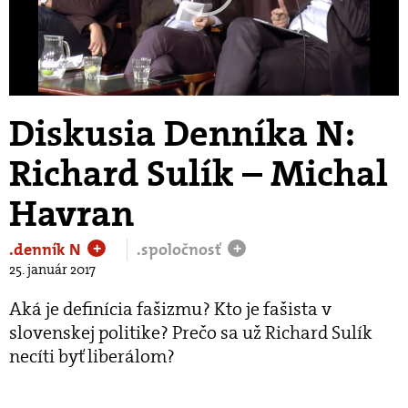
Play
Video
Diskusia Denníka N:
Richard Sulík – Michal
Havran
.denník N
.spoločnosť
+
+
25. január 2017
Aká je definícia fašizmu? Kto je fašista v
slovenskej politike? Prečo sa už Richard Sulík
necíti byť liberálom?