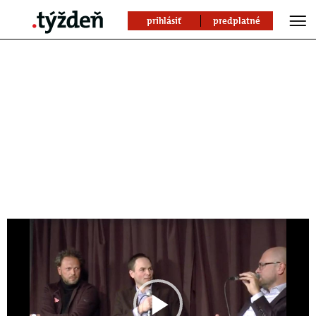
prihlásiť
predplatné