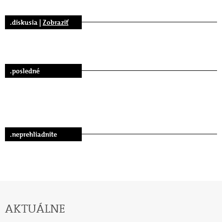
.diskusia |
Zobraziť
.posledné
.neprehliadnite
AKTUÁLNE