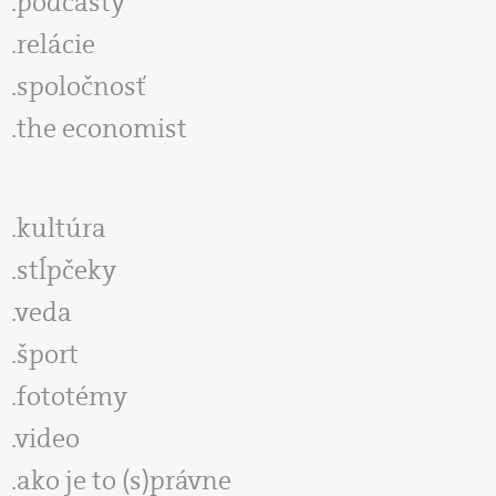
podcasty
relácie
spoločnosť
the economist
kultúra
stĺpčeky
veda
šport
fototémy
video
ako je to (s)právne