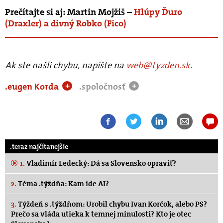
Prečítajte si aj: Martin Mojžiš –
Hlúpy Ďuro
(Draxler) a divný Robko (Fico)
Ak ste našli chybu, napíšte na
web@tyzden.sk
.
.eugen Korda
.spoločnosť
+
+
.teraz najčítanejšie
1.
Vladimír Ledecký: Dá sa Slovensko opraviť?
2.
Téma .týždňa: Kam ide AI?
3.
Týždeň s .týždňom: Urobil chybu Ivan Korčok, alebo PS?
Prečo sa vláda utieka k temnej minulosti? Kto je otec