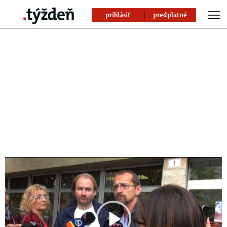
prihlásiť
predplatné