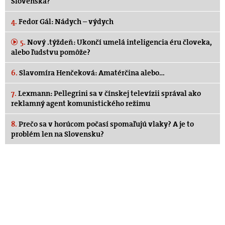
Slovenska?
4.
Fedor Gál: Nádych – výdych
5.
Nový .týždeň: Ukončí umelá inteligencia éru človeka,
alebo ľudstvu pomôže?
6.
Slavomíra Henčeková: Amatérčina alebo…
7.
Lexmann: Pellegrini sa v čínskej televízii správal ako
reklamný agent komunistického režimu
8.
Prečo sa v horúcom počasí spomaľujú vlaky? A je to
problém len na Slovensku?