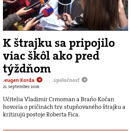
Play
Video
K štrajku sa pripojilo
viac škôl ako pred
týždňom
.eugen Korda
.spoločnosť
+
+
21. september 2016
Učitelia Vladimír Crmoman a Braňo Kočan
hovoria o príčinách tzv. stupňovaného štrajku a
kritizujú postoje Roberta Fica.