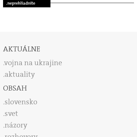
.neprehliadnite
AKTUÁLNE
vojna na ukrajine
aktuality
OBSAH
slovensko
svet
názory
rozhovory