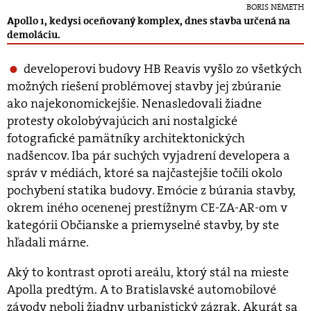
BORIS NÉMETH
Apollo 1, kedysi oceňovaný komplex, dnes stavba určená na
demoláciu.
developerovi budovy HB Reavis vyšlo zo všetkých
možných riešení problémovej stavby jej zbúranie
ako najekonomickejšie. Nenasledovali žiadne
protesty okolobývajúcich ani nostalgické
fotografické pamätníky architektonických
nadšencov. Iba pár suchých vyjadrení developera a
správ v médiách, ktoré sa najčastejšie točili okolo
pochybení statika budovy. Emócie z búrania stavby,
okrem iného ocenenej prestížnym CE-ZA-AR-om v
kategórii Občianske a priemyselné stavby, by ste
hľadali márne.
Aký to kontrast oproti areálu, ktorý stál na mieste
Apolla predtým. A to Bratislavské automobilové
závody neboli žiadny urbanistický zázrak. Akurát sa