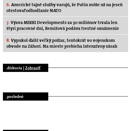
6.
Americké tajné služby varujú, že Putin môže už na jeseň
otestovať odhodlanie NATO
7.
Výzva MIRRI Developments za 30 miliónov trvala len
štyri pracovné dni, Remišová podáva trestné oznámenie
8.
Vypukol ďalší veľký požiar, tentokrát vo vojenskom
obvode na Záhorí. Na mieste prebieha intenzívny zásah
.diskusia |
Zobraziť
.posledné