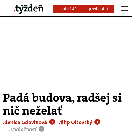
prihlásiť
predplatné
Padá budova, radšej si
nič neželať
.denisa Gdovinová
.filip Olšovský
+
+
.spoločnosť
+