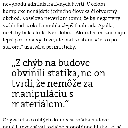
nevýhodu administratívnych štvrtí. V celom
komplexe nenájdete jediného človeka či otvorený
obchod. Kozelová neverí ani tomu, že by negatívny
vzťah ľudí z okolia mohla zlepšiť náhrada Apolla,
nech by bola akokoľvek dobrá. „Akurát si možno dajú
lepší pozor na výstuže, ale inak zostane všetko po
starom,“ uzatvára pesimisticky.
„Z chýb na budove
obvinili statika, no on
tvrdí, že nemôže za
manipuláciu s
materiálom.“
Obyvatelia okolitých domov sa vďaka budove
naučili rozoznávať rozličné monotónne hluky. Letné