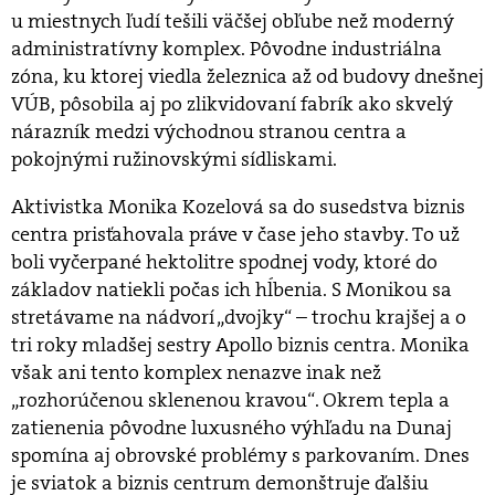
u miestnych ľudí tešili väčšej obľube než moderný
administratívny komplex. Pôvodne industriálna
zóna, ku ktorej viedla železnica až od budovy dnešnej
VÚB, pôsobila aj po zlikvidovaní fabrík ako skvelý
nárazník medzi východnou stranou centra a
pokojnými ružinovskými sídliskami.
Aktivistka Monika Kozelová sa do susedstva biznis
centra prisťahovala práve v čase jeho stavby. To už
boli vyčerpané hektolitre spodnej vody, ktoré do
základov natiekli počas ich hĺbenia. S Monikou sa
stretávame na nádvorí „dvojky“ – trochu krajšej a o
tri roky mladšej sestry Apollo biznis centra. Monika
však ani tento komplex nenazve inak než
„rozhorúčenou sklenenou kravou“. Okrem tepla a
zatienenia pôvodne luxusného výhľadu na Dunaj
spomína aj obrovské problémy s parkovaním. Dnes
je sviatok a biznis centrum demonštruje ďalšiu