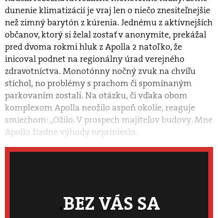
dunenie klimatizácií je vraj len o niečo znesiteľnejšie
než zimný barytón z kúrenia. Jednému z aktívnejších
občanov, ktorý si želal zostať v anonymite, prekážal
pred dvoma rokmi hluk z Apolla 2 natoľko, že
inicoval podnet na regionálny úrad verejného
zdravotníctva. Monotónny nočný zvuk na chvíľu
stíchol, no problémy s prachom či spomínaným
parkovaním zostali. Na otázku, či vďaka obom
komplexom Apolla neožilo aspoň okolie, reaguje
smiechom: „Ožilo. V prospech majiteľov budovy. Mne
Apollo žiadne výhody neprinieslo.
BEZ VÁS SA