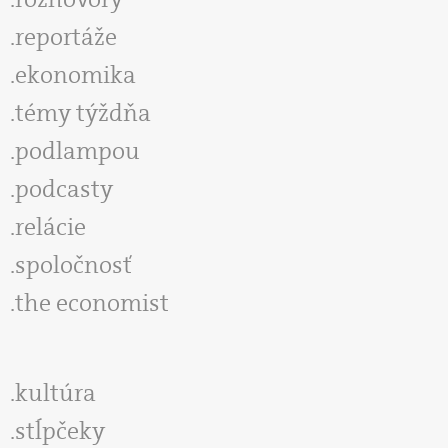
reportáže
ekonomika
témy týždňa
podlampou
podcasty
relácie
spoločnosť
the economist
kultúra
stĺpčeky