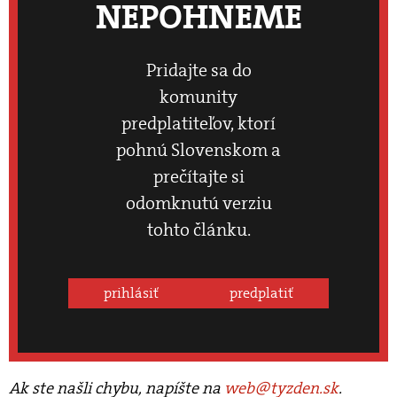
NEPOHNEME
Pridajte sa do
komunity
predplatiteľov, ktorí
pohnú Slovenskom a
prečítajte si
odomknutú verziu
tohto článku.
prihlásiť
predplatiť
Ak ste našli chybu, napíšte na
web@tyzden.sk
.