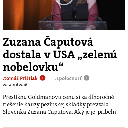
Play
Video
Zuzana Čaputová
dostala v USA „​zelenú
nobelovku“
.tomáš Prištiak
.spoločnosť
+
+
20. apríl 2016
Prestížnu Goldmanovu cenu si za dlhoročné
riešenie kauzy pezinskej skládky prevzala
Slovenka Zuzana Čaputová. Aký je jej príbeh?