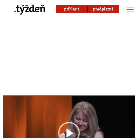
prihlásiť
predplatné