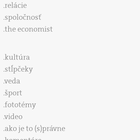
relácie
spoločnosť
the economist
kultúra
stĺpčeky
veda
šport
fototémy
video
ako je to (s)právne