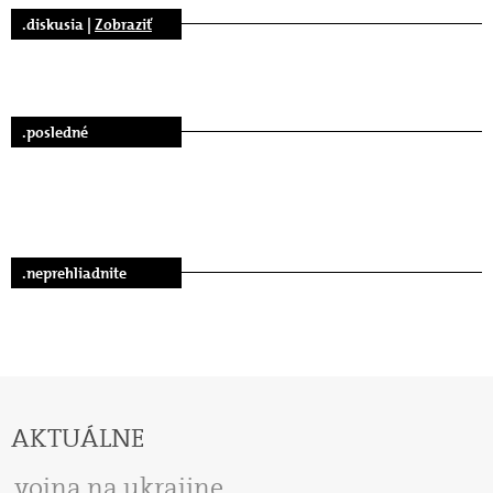
.diskusia |
Zobraziť
.posledné
.neprehliadnite
AKTUÁLNE
vojna na ukrajine