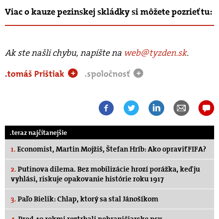
Viac o kauze pezinskej skládky si môžete pozrieť tu:
Ak ste našli chybu, napíšte na
web@tyzden.sk
.
.tomáš Prištiak
.spoločnosť
+
+
.teraz najčítanejšie
1.
Economist, Martin Mojžiš, Štefan Hríb: Ako opraviť FIFA?
2.
Putinova dilema. Bez mobilizácie hrozí porážka, keď ju
vyhlási, riskuje opakovanie histórie roku 1917
3.
Paľo Bielik: Chlap, ktorý sa stal Jánošíkom
4.
Pred 40 rokmi roztrhali pohraničiarske psy