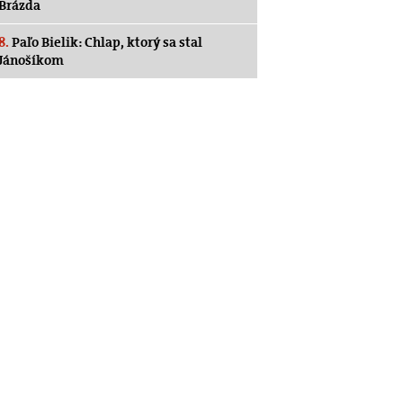
Brázda
8.
Paľo Bielik: Chlap, ktorý sa stal
Jánošíkom