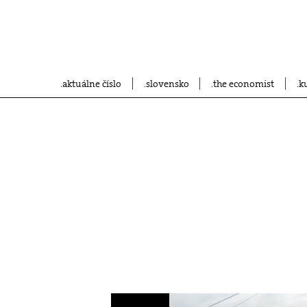
aktuálne číslo
slovensko
the economist
k