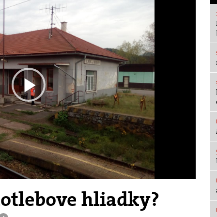
Play
Video
Kotlebove hliadky?