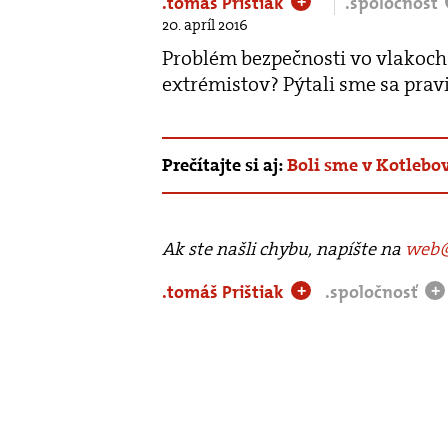
.tomáš Prištiak
.spoločnosť
+
20. apríl 2016
Problém bezpečnosti vo vlakoch j
extrémistov? Pýtali sme sa prav
Prečítajte si aj:
Boli sme v Kotleb
Ak ste našli chybu, napíšte na
web@
.tomáš Prištiak
.spoločnosť
+
+