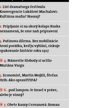
1.
List dramaturga festivalu
Konvergencie Lukášovi Machalovi:
Kultúrna mafia? Naozaj?
2.
Pripíjanie si na skorý kolaps Ruska
neznamená, že sme naň pripravení
3.
Putinova dilema. Bez mobilizácie
hrozí porážka, keď ju vyhlási, riskuje
opakovanie histórie roku 1917
4.
Námestie Slobody si uctilo
Mariána Vargu
5.
Economist, Martin Mojžiš, Štefan
Hríb: Ako opraviť FIFA?
6.
.pod lampou: Je Izrael v práve,
alebo je vinný?
7.
Obete kauzy Cervanová: Roman