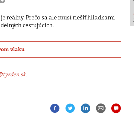
+
e reálny. Prečo sa ale musí riešiť hliadkami
idelných cestujúcich.
ovom vlaku
tyzden.sk
.