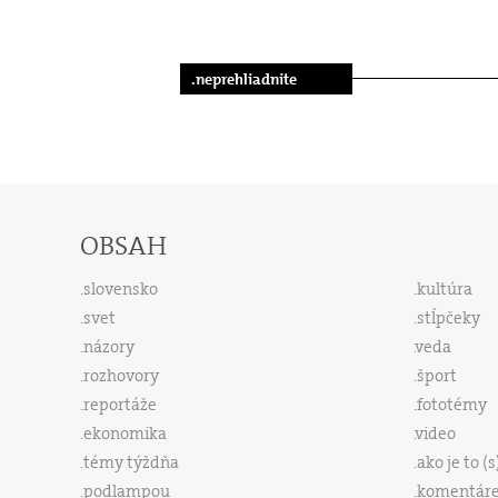
.neprehliadnite
OBSAH
slovensko
kultúra
svet
stĺpčeky
názory
veda
rozhovory
šport
reportáže
fototémy
ekonomika
video
témy týždňa
ako je to (
podlampou
komentár