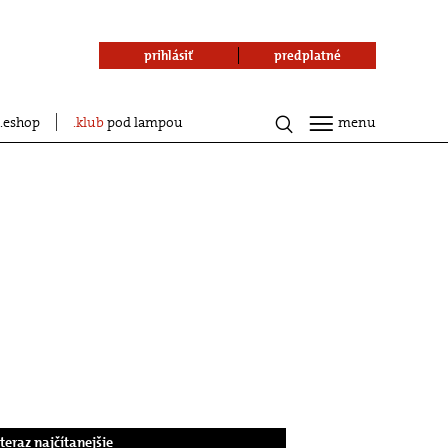
prihlásiť
predplatné
eshop
klub
pod lampou
menu
.teraz najčítanejšie