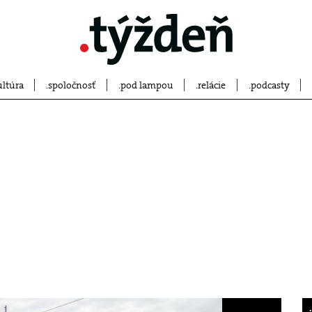
ultúra
spoločnosť
pod lampou
relácie
podcasty