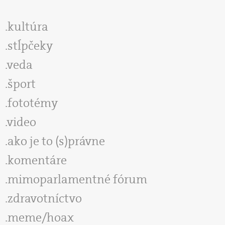
kultúra
stĺpčeky
veda
šport
fototémy
video
ako je to (s)právne
komentáre
mimoparlamentné fórum
zdravotníctvo
meme/hoax