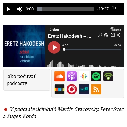
1x
Current
0:00
Remaining
-
18:37
Loaded
:
Play
Mute
Playback
9.07%
Rate
Time
Time
.ako počúvať
podcasty
V podcaste účinkujú Martin Svárovský, Peter Švec
a Eugen Korda.