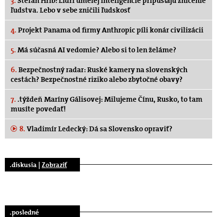
3.
Štefan Hríb: Lídri umelej inteligencie pripúšťajú zničenie
ľudstva. Lebo v sebe zničili ľudskosť
4.
Projekt Panama od firmy Anthropic píli konár civilizácii
5.
Má súčasná AI vedomie? Alebo si to len želáme?
6.
Bezpečnostný radar: Ruské kamery na slovenských
cestách? Bezpečnostné riziko alebo zbytočné obavy?
7.
.týždeň Maríny Gálisovej: Milujeme Čínu, Rusko, to tam
musíte povedať!
8.
Vladimír Ledecký: Dá sa Slovensko opraviť?
.diskusia |
Zobraziť
.posledné