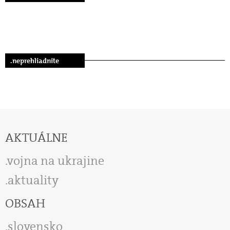
.neprehliadnite
AKTUÁLNE
vojna na ukrajine
aktuality
OBSAH
slovensko