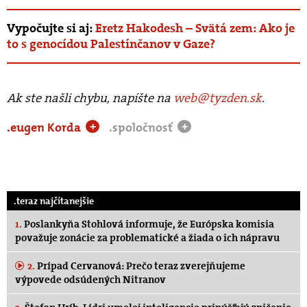
Vypočujte si aj:
Eretz Hakodesh – Svätá zem: Ako je
to s genocídou Palestínčanov v Gaze?
Ak ste našli chybu, napíšte na
web@tyzden.sk
.
.eugen Korda
.spoločnosť
+
+
.teraz najčítanejšie
1.
Poslankyňa Stohlová informuje, že Európska komisia
považuje zonácie za problematické a žiada o ich nápravu
2.
Prípad Cervanová: Prečo teraz zverejňujeme
výpovede odsúdených Nitranov