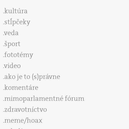
kultúra
stĺpčeky
veda
šport
fototémy
video
ako je to (s)právne
komentáre
mimoparlamentné fórum
zdravotníctvo
meme/hoax