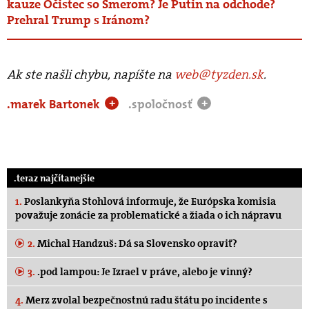
kauze Očistec so Smerom? Je Putin na odchode?
Prehral Trump s Iránom?
Ak ste našli chybu, napíšte na
web@tyzden.sk
.
.marek Bartonek
.spoločnosť
+
+
.teraz najčítanejšie
1.
Poslankyňa Stohlová informuje, že Európska komisia
považuje zonácie za problematické a žiada o ich nápravu
2.
Michal Handzuš: Dá sa Slovensko opraviť?
3.
.pod lampou: Je Izrael v práve, alebo je vinný?
4.
Merz zvolal bezpečnostnú radu štátu po incidente s