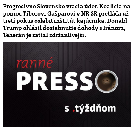
Progresívne Slovensko vracia úder. Koalícia na
pomoc Tiborovi Gašparovi v NR SR pretláča už
tretí pokus oslabiť inštitút kajúcnika. Donald
Trump ohlásil dosiahnutie dohody s Iránom,
Teherán je zatiaľ zdržanlivejší.