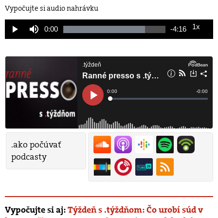
Vypočujte si audio nahrávku
1x
Current
0:00
Remaining
-
4:16
Loaded
:
Play
Mute
Playback
79.80%
Rate
Time
Time
.ako počúvať
podcasty
Vypočujte si aj:
Týždeň s .týždňom: Čo urobí súd v