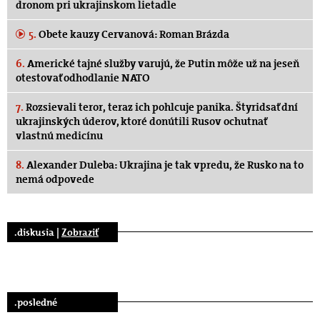
dronom pri ukrajinskom lietadle
5.
Obete kauzy Cervanová: Roman Brázda
6.
Americké tajné služby varujú, že Putin môže už na jeseň
otestovať odhodlanie NATO
7.
Rozsievali teror, teraz ich pohlcuje panika. Štyridsať dní
ukrajinských úderov, ktoré donútili Rusov ochutnať
vlastnú medicínu
8.
Alexander Duleba: Ukrajina je tak vpredu, že Rusko na to
nemá odpovede
.diskusia |
Zobraziť
.posledné