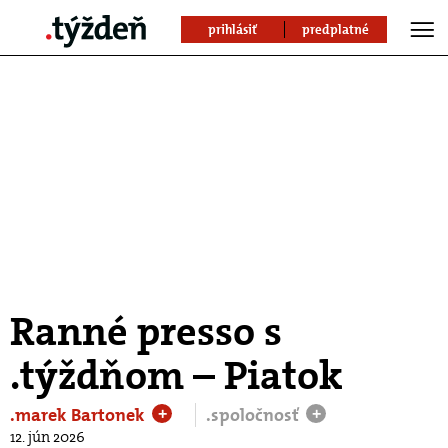
prihlásiť
predplatné
Ranné presso s
.týždňom – Piatok
.marek Bartonek
.spoločnosť
+
+
12. jún 2026