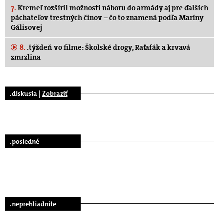
7.
Kremeľ rozšíril možnosti náboru do armády aj pre ďalších
páchateľov trestných činov – čo to znamená podľa Maríny
Gálisovej
8.
.týždeň vo filme: Školské drogy, Raťafák a krvavá
zmrzlina
.diskusia |
Zobraziť
.posledné
.neprehliadnite