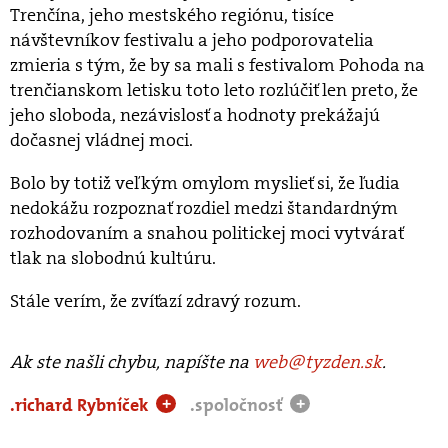
Trenčína, jeho mestského regiónu, tisíce
návštevníkov festivalu a jeho podporovatelia
zmieria s tým, že by sa mali s festivalom Pohoda na
trenčianskom letisku toto leto rozlúčiť len preto, že
jeho sloboda, nezávislosť a hodnoty prekážajú
dočasnej vládnej moci.
Bolo by totiž veľkým omylom myslieť si, že ľudia
nedokážu rozpoznať rozdiel medzi štandardným
rozhodovaním a snahou politickej moci vytvárať
tlak na slobodnú kultúru.
Stále verím, že zvíťazí zdravý rozum.
Ak ste našli chybu, napíšte na
web@tyzden.sk
.
.richard Rybníček
.spoločnosť
+
+