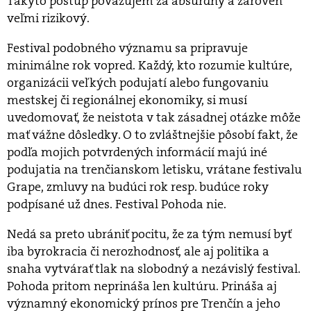
Takýto postup považujem za absurdný a zároveň
veľmi rizikový.
Festival podobného významu sa pripravuje
minimálne rok vopred. Každý, kto rozumie kultúre,
organizácii veľkých podujatí alebo fungovaniu
mestskej či regionálnej ekonomiky, si musí
uvedomovať, že neistota v tak zásadnej otázke môže
mať vážne dôsledky. O to zvláštnejšie pôsobí fakt, že
podľa mojich potvrdených informácií majú iné
podujatia na trenčianskom letisku, vrátane festivalu
Grape, zmluvy na budúci rok resp. budúce roky
podpísané už dnes. Festival Pohoda nie.
Nedá sa preto ubrániť pocitu, že za tým nemusí byť
iba byrokracia či nerozhodnosť, ale aj politika a
snaha vytvárať tlak na slobodný a nezávislý festival.
Pohoda pritom neprináša len kultúru. Prináša aj
významný ekonomický prínos pre Trenčín a jeho