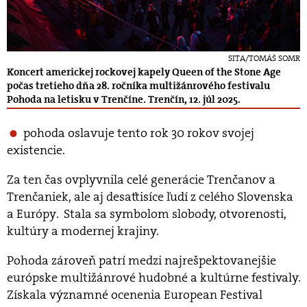
SITA/TOMÁŠ SOMR
Koncert americkej rockovej kapely Queen of the Stone Age
počas tretieho dňa 28. ročníka multižánrového festivalu
Pohoda na letisku v Trenčíne. Trenčín, 12. júl 2025.
pohoda oslavuje tento rok 30 rokov svojej
existencie.
Za ten čas ovplyvnila celé generácie Trenčanov a
Trenčaniek, ale aj desaťtisíce ľudí z celého Slovenska
a Európy. Stala sa symbolom slobody, otvorenosti,
kultúry a modernej krajiny.
Pohoda zároveň patrí medzi najrešpektovanejšie
európske multižánrové hudobné a kultúrne festivaly.
Získala významné ocenenia European Festival