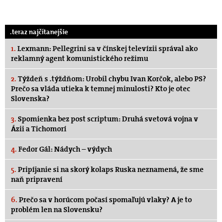
.teraz najčítanejšie
1.
Lexmann: Pellegrini sa v čínskej televízii správal ako
reklamný agent komunistického režimu
2.
Týždeň s .týždňom: Urobil chybu Ivan Korčok, alebo PS?
Prečo sa vláda utieka k temnej minulosti? Kto je otec
Slovenska?
3.
Spomienka bez post scriptum: Druhá svetová vojna v
Ázii a Tichomorí
4.
Fedor Gál: Nádych – výdych
5.
Pripíjanie si na skorý kolaps Ruska neznamená, že sme
naň pripravení
6.
Prečo sa v horúcom počasí spomaľujú vlaky? A je to
problém len na Slovensku?