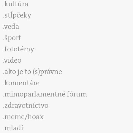
kultúra
stĺpčeky
veda
šport
fototémy
video
ako je to (s)právne
komentáre
mimoparlamentné fórum
zdravotníctvo
meme/hoax
mladí