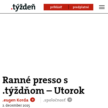
prihlásiť
predplatné
Ranné presso s
.týždňom – Utorok
.eugen Korda
.spoločnosť
+
+
2. december 2025