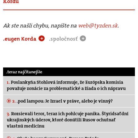
Kordu
Ak ste našli chybu, napíšte na
web@tyzden.sk
.
.eugen Korda
.spoločnosť
+
+
.teraz najčítanejšie
1.
Poslankyňa Stohlová informuje, že Európska komisia
považuje zonácie za problematické a žiada o ich nápravu
2.
.pod lampou: Je Izrael v práve, alebo je vinný?
3.
Rozsievali teror, teraz ich pohlcuje panika. Štyridsať dní
ukrajinských úderov, ktoré donútili Rusov ochutnať
vlastnú medicínu