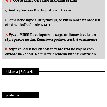
4.
Obete kauzy Cervanová: Roman Brázda
5.
Andrej Dorsian Kiszling: AI nemá vkus
6.
Americké tajné služby varujú, že Putin môže už na jeseň
otestovať odhodlanie NATO
7.
Výzva MIRRI Developments za 30 miliónov trvala len
štyri pracovné dni, Remišová podáva trestné oznámenie
8.
Vypukol ďalší veľký požiar, tentokrát vo vojenskom
obvode na Záhorí. Na mieste prebieha intenzívny zásah
.diskusia |
Zobraziť
.posledné