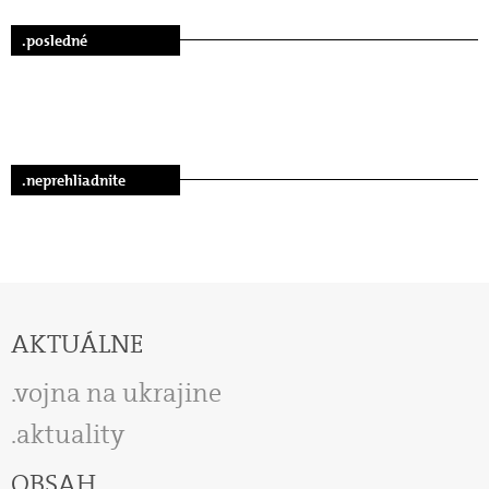
.posledné
.neprehliadnite
AKTUÁLNE
vojna na ukrajine
aktuality
OBSAH