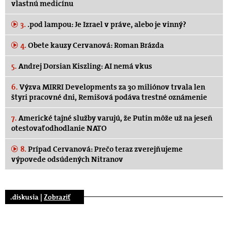
vlastnú medicínu
3.
.pod lampou: Je Izrael v práve, alebo je vinný?
4.
Obete kauzy Cervanová: Roman Brázda
5.
Andrej Dorsian Kiszling: AI nemá vkus
6.
Výzva MIRRI Developments za 30 miliónov trvala len
štyri pracovné dni, Remišová podáva trestné oznámenie
7.
Americké tajné služby varujú, že Putin môže už na jeseň
otestovať odhodlanie NATO
8.
Prípad Cervanová: Prečo teraz zverejňujeme
výpovede odsúdených Nitranov
.diskusia |
Zobraziť