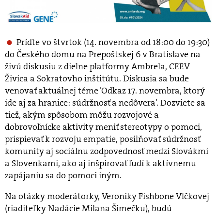
Príďte vo štvrtok (14. novembra od 18:00 do 19:30)
do Českého domu na Prepoštskej 6 v Bratislave na
živú diskusiu z dielne platformy Ambrela, CEEV
Živica a Sokratovho inštitútu. Diskusia sa bude
venovať aktuálnej téme ‘Odkaz 17. novembra, ktorý
ide aj za hranice: súdržnosť a nedôvera’. Dozviete sa
tiež, akým spôsobom môžu rozvojové a
dobrovoľnícke aktivity meniť stereotypy o pomoci,
prispievať k rozvoju empatie, posilňovať súdržnosť
komunity aj sociálnu zodpovednosť medzi Slovákmi
a Slovenkami, ako aj inšpirovať ľudí k aktívnemu
zapájaniu sa do pomoci iným.
Na otázky moderátorky, Veroniky Fishbone Vlčkovej
(riaditeľky Nadácie Milana Šimečku), budú