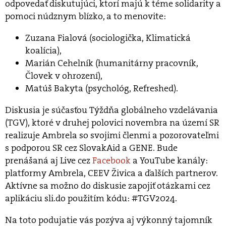
odpovedať diskutujúci, ktorí majú k téme solidarity a
pomoci núdznym blízko, a to menovite:
Zuzana Fialová (sociologička, Klimatická
koalícia),
Marián Cehelník (humanitárny pracovník,
Človek v ohrození),
Matúš Bakyta (psychológ, Refreshed).
Diskusia je súčasťou Týždňa globálneho vzdelávania
(TGV), ktoré v druhej polovici novembra na území SR
realizuje Ambrela so svojimi členmi a pozorovateľmi
s podporou SR cez SlovakAid a GENE. Bude
prenášaná aj Live cez
Facebook
a YouTube kanály:
platformy Ambrela, CEEV Živica a ďalších partnerov.
Aktívne sa možno do diskusie zapojiť otázkami cez
aplikáciu sli.do použitím kódu: #TGV2024.
Na toto podujatie vás pozýva aj výkonný tajomník