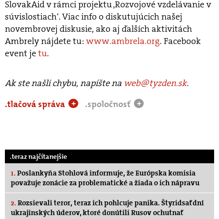
SlovakAid v rámci projektu ‚Rozvojové vzdelávanie v
súvislostiach‘. Viac info o diskutujúcich našej
novembrovej diskusie, ako aj ďalších aktivitách
Ambrely nájdete tu:
www.ambrela.org
. Facebook
event je
tu
.
Ak ste našli chybu, napíšte na
web@tyzden.sk
.
.tlačová správa
.spoločnosť
+
+
.teraz najčítanejšie
1.
Poslankyňa Stohlová informuje, že Európska komisia
považuje zonácie za problematické a žiada o ich nápravu
2.
Rozsievali teror, teraz ich pohlcuje panika. Štyridsať dní
ukrajinských úderov, ktoré donútili Rusov ochutnať