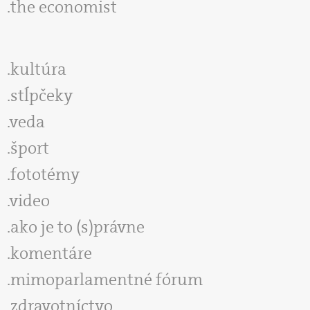
the economist
kultúra
stĺpčeky
veda
šport
fototémy
video
ako je to (s)právne
komentáre
mimoparlamentné fórum
zdravotníctvo