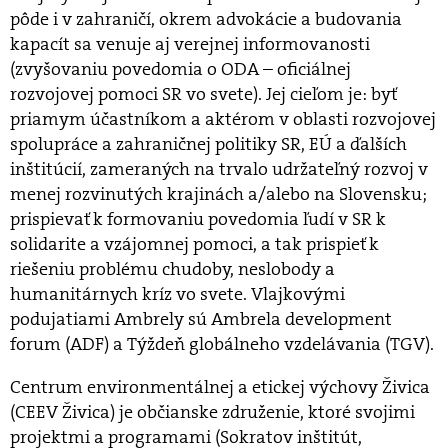
pôde i v zahraničí, okrem advokácie a budovania
kapacít sa venuje aj verejnej informovanosti
(zvyšovaniu povedomia o ODA – oficiálnej
rozvojovej pomoci SR vo svete). Jej cieľom je: byť
priamym účastníkom a aktérom v oblasti rozvojovej
spolupráce a zahraničnej politiky SR, EÚ a ďalších
inštitúcií, zameraných na trvalo udržateľný rozvoj v
menej rozvinutých krajinách a/alebo na Slovensku;
prispievať k formovaniu povedomia ľudí v SR k
solidarite a vzájomnej pomoci, a tak prispieť k
riešeniu problému chudoby, neslobody a
humanitárnych kríz vo svete. Vlajkovými
podujatiami Ambrely sú Ambrela development
forum (ADF) a Týždeň globálneho vzdelávania (TGV).
Centrum environmentálnej a etickej výchovy Živica
(CEEV Živica) je občianske združenie, ktoré svojimi
projektmi a programami (Sokratov inštitút,