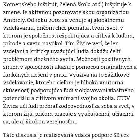
Komenského inštitút, Zelená škola atď.) inšpiruje k
zmene. Je aktívnou pozorovateľskou organizáciou
Ambrely. Od roku 2002 sa venuje aj globálnemu
vzdelávaniu, pričom chce pomáhať tvoriť svet, v
ktorom je spoločnosť rešpektujúca a citlivá k ľuďom,
prírode a svetu navôkol. Tím Živice verí, že len
vzdelaní a kriticky uvažujúci ľudia dokážu čeliť
problémom dnešného sveta. Možnosti pozitívnych
zmien v spoločnosti ukazuje pomocou originálnych a
funkčných riešení v praxi. Využíva na to zážitkové
vzdelávanie, ktorého cieľom je hlboká vnútorná
skúsenosť, podporujúca ľudí v objavovaní vlastného
potenciálu a citlivom vnímaní svojho okolia. CEEV
Živica učí ľudí prebrať zodpovednosť za seba a svet, v
ktorom žijú, pričom pracuje s vyučujúcimi, učiacimi
sa, ale aj širokou verejnosťou.
Táto diskusia je realizovaná vďaka podpore SR cez